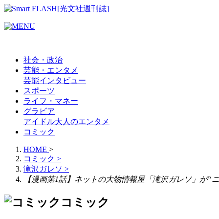
社会・政治
芸能・エンタメ
芸能
インタビュー
スポーツ
ライフ・マネー
グラビア
アイドル
大人のエンタメ
コミック
HOME
>
コミック
>
滝沢ガレソ
>
【漫画第1話】ネットの大物情報屋「滝沢ガレソ」が“
コミック