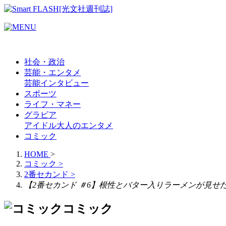
社会・政治
芸能・エンタメ
芸能
インタビュー
スポーツ
ライフ・マネー
グラビア
アイドル
大人のエンタメ
コミック
HOME
>
コミック
>
2番セカンド
>
【2番セカンド ＃6】根性とバター入りラーメンが見せ
コミック