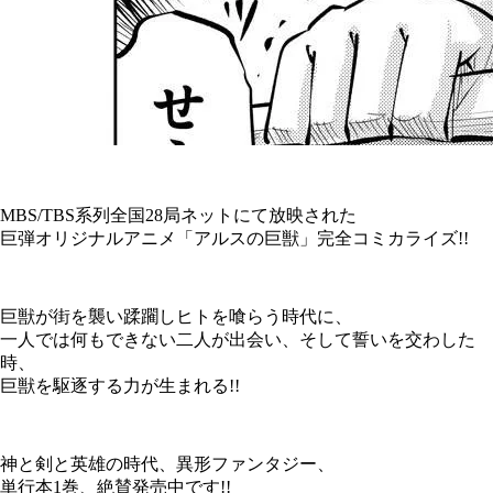
MBS/TBS系列全国28局ネットにて放映された
巨弾オリジナルアニメ「アルスの巨獣」完全コミカライズ!!
巨獣が街を襲い蹂躙しヒトを喰らう時代に、
一人では何もできない二人が出会い、そして誓いを交わした
時、
巨獣を駆逐する力が生まれる!!
神と剣と英雄の時代、異形ファンタジー、
単行本1巻、絶賛発売中です!!