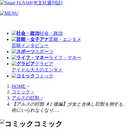
社会・政治
芸能・エンタメ
芸能
インタビュー
スポーツ
ライフ・マネー
グラビア
アイドル
大人のエンタメ
コミック
HOME
>
コミック
>
アルスの巨獣
>
【アルスの巨獣 ＃2 後編】少女と合体し巨獣を倒すも、
街にいられなくなり…。
コミック