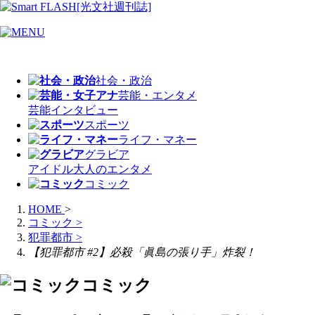
社会・政治
芸能・エンタメ
芸能
インタビュー
スポーツ
ライフ・マネー
グラビア
アイドル
大人のエンタメ
コミック
HOME
>
コミック
>
犯罪都市
>
【犯罪都市 #2】必殺「眞島の張り手」炸裂！
コミック