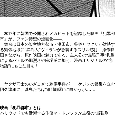
2017年に韓国で公開されメガヒットを記録した映画『犯罪都
市』が、ファン待望の漫画化――。
舞台は日本の架空地方都市・潮田市。警察とヤクザが対峙す
る緊張地域に“異邦人”ヴィランが急襲するスリル感は、原作映
画さながら。原作映画の魅力である、主人公の“最強刑事”眞島
によるバトルの熾烈さや臨場感に加え、漫画オリジナルの”恋
物語”にもご注目を！
ヤクザ同士のいざこざで刺傷事件がーーケジメの報復を企む
阿久津組に、眞島たちは“事情聴取”に向かうが……。
映画『犯罪都市』とは
ハリウッドでも活躍する俳優マ・ドンソクが主役の”最強刑