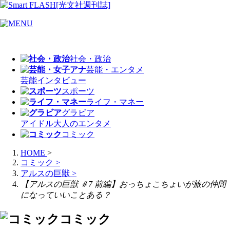
社会・政治
芸能・エンタメ
芸能
インタビュー
スポーツ
ライフ・マネー
グラビア
アイドル
大人のエンタメ
コミック
HOME
>
コミック
>
アルスの巨獣
>
【アルスの巨獣 ＃7 前編】おっちょこちょいが旅の仲間
になっていいことある？
コミック