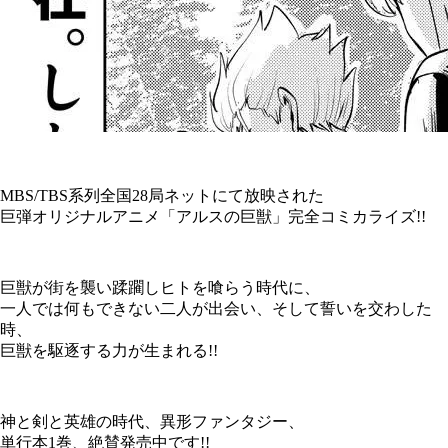
MBS/TBS系列全国28局ネットにて放映された
巨弾オリジナルアニメ「アルスの巨獣」完全コミカライズ!!
巨獣が街を襲い蹂躙しヒトを喰らう時代に、
一人では何もできない二人が出会い、そして誓いを交わした
時、
巨獣を駆逐する力が生まれる!!
神と剣と英雄の時代、異形ファンタジー、
単行本1巻、絶賛発売中です!!