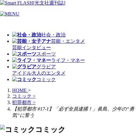
社会・政治
芸能・エンタメ
芸能
インタビュー
スポーツ
ライフ・マネー
グラビア
アイドル
大人のエンタメ
コミック
HOME
>
コミック
>
犯罪都市
>
【犯罪都市 #17-1】「必ず全員逮捕！」眞島、少年の“勇
気“に誓う
コミック