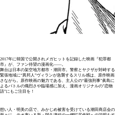
2017年に韓国で公開されメガヒットを記録した映画『犯罪都
市』が、ファン待望の漫画化――。
舞台は日本の架空地方都市・潮田市。警察とヤクザが対峙する
緊張地域に“異邦人”ヴィランが急襲するスリル感は、原作映画
さながら。原作映画の魅力である、主人公の“最強刑事”眞島に
よるバトルの熾烈さや臨場感に加え、漫画オリジナルの”恋物
語”にもご注目を！
想い人・明美の店で、みかじめ被害を受けている潮田商店会の
面々に、テオ率いる新・阿久津組の一網打尽作戦への説明をす