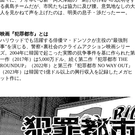
る眞島チームだが、市民たちは協力に及び腰。意気地なしの大
人を見かねて声を上げたのは、明美の息子・渉だったーー。
映画『犯罪都市』とは
ハリウッドでも活躍する俳優マ・ドンソクが主役の”最強刑
事”を演じる、警察×裏社会のクライムアクション映画シリー
ズ。2004年に韓国で起こった実際の抗争事件を基に作られた第
一作（2017年）は5,000万ドル、続く第二作『犯罪都市 THE
ROUNDUP』（2022年）と第三作『犯罪都市 NO WAY OUT』
（2023年）は韓国で1億ドル以上の興行収入を記録したメガヒ
ット作に。