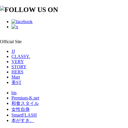
Official Site
JJ
CLASSY.
VERY
STORY
HERS
Mart
美ST
bis
Premium-K.net
和食スタイル
女性自身
SmartFLASH
本がすき。