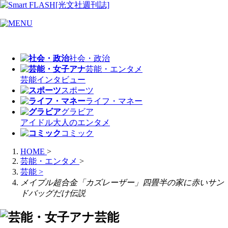
社会・政治
芸能・エンタメ
芸能
インタビュー
スポーツ
ライフ・マネー
グラビア
アイドル
大人のエンタメ
コミック
HOME
>
芸能・エンタメ
>
芸能
>
メイプル超合金「カズレーザー」四畳半の家に赤いサン
ドバッグだけ伝説
芸能