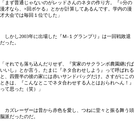
「まず普通じゃないのがレッドさんのネタの作り方。『○分の
漫才なら、×回ボケる』とかが計算してあるんです。学内の漫
才大会では毎回１位でした」
しかし2003年に出場した『Ｍ‐１グランプリ』は一回戦敗退
だった。
「それでも落ち込んだりせず、『実家のサクランボ農園継げば
いいし』とか言う。たまに『ネタ合わせしよう』って呼ばれる
と、四畳半の彼の家には赤いサンドバッグだけ。さすがにこの
ときは、『こんなとこでネタ合わせする人とはおられへん！』
って思った（笑）」
カズレーザーは昔から赤色を愛し、つねに堂々と振る舞う頭
脳派だったのだ。