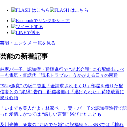
芸能・エンタメ 一覧を見る
芸能の新着記事
林家パー子、認知症・難聴進行で “老老介護” に心配続出…ぺ
ーも電気・電話代「請求トラブル」うかがえる日々の困難
“98kg激変” の坂口杏里「金請求されまくり」部屋を借りた配
信者との “絶縁” 告白…配信者側は「逃げられた」荷物放置に
怒り心頭
「いまでも美人だよ」林家ペー、妻・パー子の認知症進行で語
った愛情…かつては “厳しい言葉” 浴びせたことも
及川光博、56歳の “おめでた婚” に祝福続々…SNSでは「檀れ