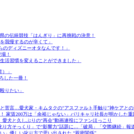
愛媛県の伝統競技「はんぎり」に再挑戦の決意！
を我慢するのが辛くて」
からのディズニーオタなんです！」
登場！
生活習慣を変えることができました」
笑）」
下ろした一冊！
殴りたい」
と苦言…愛犬家・キムタクの“アスファルト手触り”神ケアとの
！ 家賃200万は「余裕じゃない」バリキャリ社長が明かした重
 愛犬と久しぶりの“再会”動画連投にファンほっこり
叱り方そっくり」で“影響力”話題に…「破局」「交際継続」報
」優しい叱り方で思い出された “親密関係”