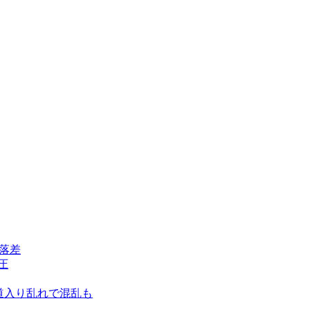
落差
圧
道入り乱れで混乱も