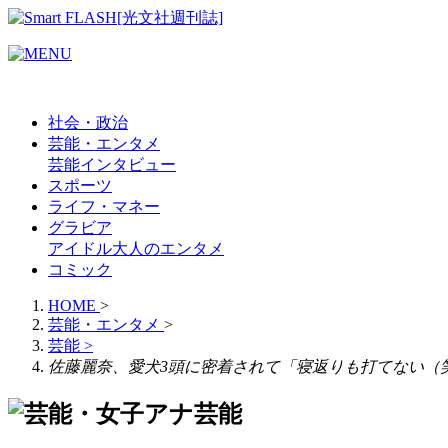
社会・政治
芸能・エンタメ
芸能
インタビュー
スポーツ
ライフ・マネー
グラビア
アイドル
大人のエンタメ
コミック
HOME
>
芸能・エンタメ
>
芸能
>
佐藤麗奈、愛犬3頭に密着されて「寝返りも打てない（
芸能