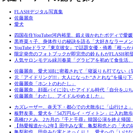
FLASHデジタル写真集
佐藤麗奈
愛犬
四国在住YouTuber河内裕里、鍛え抜かれたボディで
黒嵜菜々子、身体作りの秘訣を語る「大好きなラーメン
YouTubeドラマ『東京彼女』で話題女優・侑希「根っ
限定発売のフォトブックが即完売の鈴ももがFLASH初
人気サロンモデル緑川春菜「グラビアを初めて食生活、
佐藤麗奈、愛犬3頭に密着されて「寝返りも打てない（
元「アイドリング!!!」大人になった“さとれな”を撮り
佐藤麗奈「ホントのわたし」
佐藤麗奈、顔面パイに泣いたアイドル時代「自分をぶち
佐藤麗奈「わたし、アイドルやめました」
カズレーザー、炎天下・都心での犬散歩に「山行けよ」
板野友美、愛犬を「54万円ルイ・ヴィトン」に入れ散歩
高橋ひとみ、2カ月の『千と千尋』韓国公演を終え帰国
【熱愛報道から2年】田中みな実、亀梨和也との「犬の
亀梨和也、田中みな実とそっくり！ 愛犬への「いけない