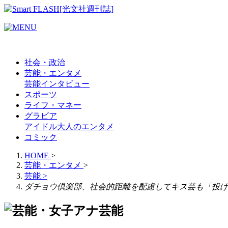
社会・政治
芸能・エンタメ
芸能
インタビュー
スポーツ
ライフ・マネー
グラビア
アイドル
大人のエンタメ
コミック
HOME
>
芸能・エンタメ
>
芸能
>
ダチョウ倶楽部、社会的距離を配慮してキス芸も「投げ
芸能