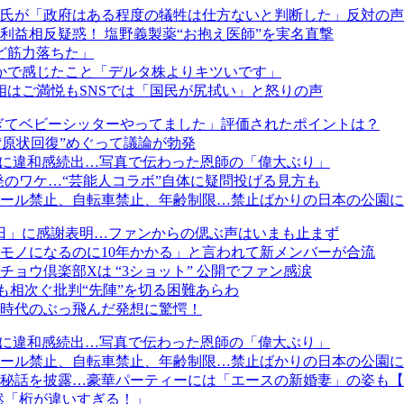
氏が「政府はある程度の犠牲は仕方ないと判断した」反対の声
利益相反疑惑！ 塩野義製薬“お抱え医師”を実名直撃
ど筋力落ちた」
かで感じたこと「デルタ株よりキツいです」
首相はご満悦もSNSでは「国民が尻拭い」と怒りの声
すぎてベビーシッターやってました」評価されたポイントは？
は“原状回復”めぐって議論が勃発
” に違和感続出…写真で伝わった恩師の「偉大ぶり」
発のワケ…“芸能人コラボ”自体に疑問投げる見方も
ール禁止、自転車禁止、年齢制限…禁止ばかりの日本の公園に
日」に感謝表明…ファンからの偲ぶ声はいまも止まず
「モノになるのに10年かかる」と言われて新メンバーが合流
ョウ倶楽部Xは “3ショット” 公開でファン感涙
も相次ぐ批判“先陣”を切る困難あらわ
時代のぶっ飛んだ発想に驚愕！
” に違和感続出…写真で伝わった恩師の「偉大ぶり」
ール禁止、自転車禁止、年齢制限…禁止ばかりの日本の公園に
秘話を披露…豪華パーティーには「エースの新婚妻」の姿も【
呆然「桁が違いすぎる！」