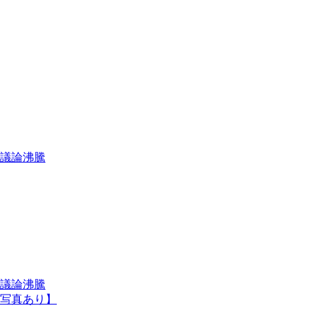
議論沸騰
議論沸騰
写真あり】