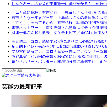
りんたろー。の愛犬が美川憲一に飛びかかるも「かわい
「母と竜に献杯」有吉弘行、上島竜兵さん「4回めの命
有吉「もう三年まだ三年」上島竜兵さんの命日偲ぶ…ダチ
「亡くしちゃってるから」有吉弘行、話題の“10年密着
電撃ネットワーク・南部虎弾さん急逝…ダチョウ倶楽部
財津一郎さん10月逝去「タケモトピアノ新CM」日本シ
玉置浩二 コロナ感染で3公演見送りに…心配される既
多目的トイレ不倫から5年…渡部建“謝罪やり直し”が大反
フジ宮司愛海アナ、コロナ感染報告…アナウンサー激減で危
熊谷真実「35万円の家賃が3分の1に!」浜松に移住し
舞台『ハリー・ポッター』開演15分前に急遽中止「ま
芸能の最新記事