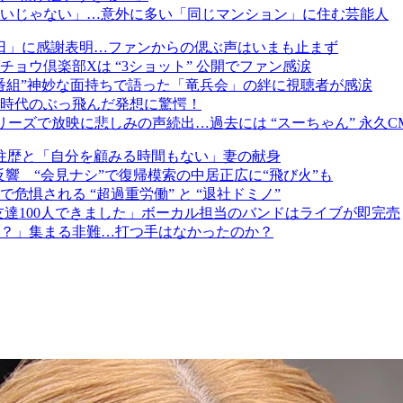
いじゃない」…意外に多い「同じマンション」に住む芸能人
日」に感謝表明…ファンからの偲ぶ声はいまも止まず
ョウ倶楽部Xは “3ショット” 公開でファン感涙
番組”神妙な面持ちで語った「竜兵会」の絆に視聴者が感涙
時代のぶっ飛んだ発想に驚愕！
リーズで放映に悲しみの声続出…過去には “スーちゃん” 永久C
往歴と「自分を顧みる時間もない」妻の献身
響 “会見ナシ”で復帰模索の中居正広に“飛び火”も
惧される “超過重労働” と “退社ドミノ”
「友達100人できました」ボーカル担当のバンドはライブが即完売
た？」集まる非難…打つ手はなかったのか？