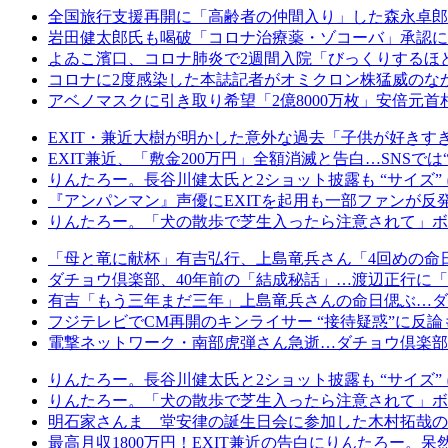
全国旅行支援再開に「高齢者の仲間入り」した森永卓郎
岩田健太郎氏も喝破「コロナ治療薬・ゾコーバ」承認に
よゐこ濱口、コロナ肺炎で2週間入院「びっくりするほ
コロナに2度感染した本誌記者がオミクロン株猛威のな
アベノマスクに引き取り希望「2億8000万枚」安倍元
EXIT・兼近大樹が明かした意外な過去「子供が好き
EXIT兼近、「敷金200万円」全額消滅と告白…SNSで
りんたろー。長谷川健太氏と2ショット披露も “サイズ
『アンパンマン』声優にEXITを起用も一部ファンが反
りんたろー。「犬の散歩で芝生入ったら注意されて」ボ
「母と竜に献杯」有吉弘行、上島竜兵さん「4回めの命
ダチョウ倶楽部、40年前の「結成秘話」…渡辺正行に
有吉「もう三年まだ三年」上島竜兵さんの命日偲ぶ…ダチ
フジテレビでCM再開のキンライサー “接待疑惑”に反論
電撃ネットワーク・南部虎弾さん急逝…ダチョウ倶楽部
りんたろー。長谷川健太氏と2ショット披露も “サイズ
りんたろー。「犬の散歩で芝生入ったら注意されて」ボ
明石家さんま 堂安律の誕生日会に参加した木村拓哉の
最高月収1800万円！EXIT兼近の告白にりんたろー。