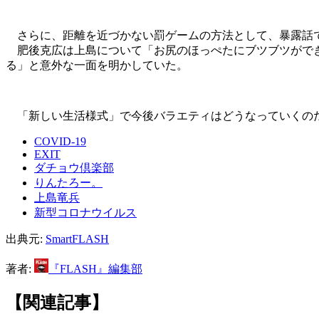
さらに、距離を近づかない罰ゲームの方法として、暴露話
肥後克広は上島について「お尻のほっぺたにブツブツができ
る」と意外な一面を明かしていた。
「新しい生活様式」で今後バラエティはどうなっていくの
COVID-19
EXIT
ダチョウ倶楽部
りんたろー。
上島竜兵
新型コロナウイルス
出典元:
SmartFLASH
著者:
『FLASH』編集部
【関連記事】