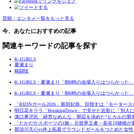
芸能・エンタメ一覧をもっと見る
今、あなたにおすすめの記事
関連キーワードの記事を探す
K-1GIRLS
夏瀬まり
格闘技
K-1GIRLS・夏瀬まり「朝6時の会場入りはつらかった」
K-1GIRLS・夏瀬まり「朝6時の会場入りはつらかった」
「RIZINガール2026」新田妃奈、目指すは「モータ
明日花キララ「BreakingDown」で見せた近影に「
溝口勇児氏「経営なめんな」閉店を決めた“ヒカルの盟
「たかだかスポーツの1敗」元世界王者・長谷川穂積が
那須川天心vs井上拓真でラウンドガールをつとめた女