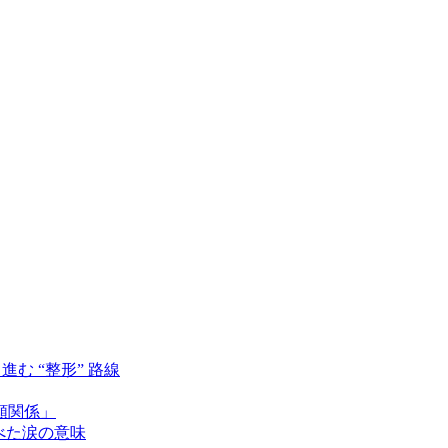
む “整形” 路線
頼関係」
べた涙の意味