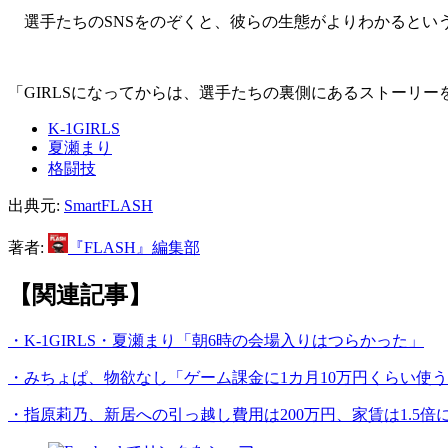
選手たちのSNSをのぞくと、彼らの生態がよりわかるとい
「GIRLSになってからは、選手たちの裏側にあるストーリ
K-1GIRLS
夏瀬まり
格闘技
出典元:
SmartFLASH
著者:
『FLASH』編集部
【関連記事】
・K-1GIRLS・夏瀬まり「朝6時の会場入りはつらかった」
・みちょぱ、物欲なし「ゲーム課金に1カ月10万円くらい使
・指原莉乃、新居への引っ越し費用は200万円、家賃は1.5倍