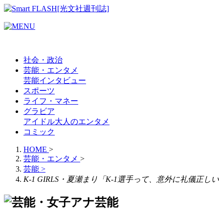
社会・政治
芸能・エンタメ
芸能
インタビュー
スポーツ
ライフ・マネー
グラビア
アイドル
大人のエンタメ
コミック
HOME
>
芸能・エンタメ
>
芸能
>
K-1 GIRLS・夏瀬まり「K-1選手って、意外に礼儀正し
芸能