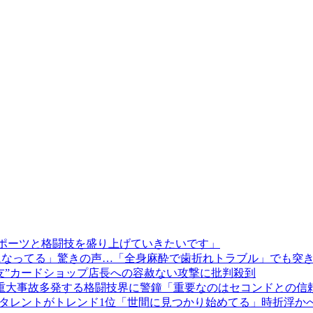
ースポーツと格闘技を盛り上げていきたいです」
別人になってる」驚きの声…「全身麻酔で歯折れトラブル」でも突き進
友”カードショップ店長への容赦ない攻撃に批判殺到
重大事故多発する格闘技界に警鐘「重要なのはセコンドとの信
性タレントがトレンド1位「世間に見つかり始めてる」時折浮か