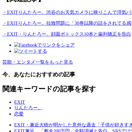
・EXITりんたろー。渋谷のお天気カメラに映りこんで浮気バ
・EXITりんたろー。拉致問題に「30巻以降の話をされてる感
・EXIT・りんたろー。顔面ボトックス10本と歯列矯正を告白
芸能・エンタメ一覧をもっと見る
今、あなたにおすすめの記事
関連キーワードの記事を探す
EXIT
りんたろー。
恋愛
EXIT・兼近大樹が明かした意外な過去「子供が好き
EXIT兼近、「敷金200万円」全額消滅と告白…SNSで