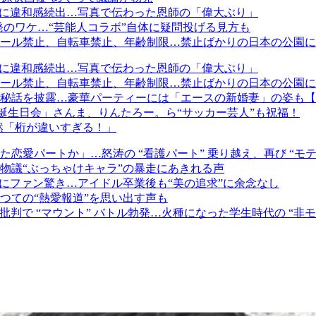
” に違和感続出…写真で伝わった恩師の「偉大ぶり」
発のワケ…“芸能人コラボ”自体に疑問投げる見方も
ール禁止、自転車禁止、年齢制限…禁止ばかりの日本の公園に
” に違和感続出…写真で伝わった恩師の「偉大ぶり」
ール禁止、自転車禁止、年齢制限…禁止ばかりの日本の公園に
秘話を披露…豪華パーティーには「エースの新婚妻」の姿も【
誕生日会」さんま、りんたろー。ら“サッカー芸人”も祝福！
呆然「桁が違いすぎる！」
愛パートか」…怒涛の “看護パート” 乗り越え、再び “モテ
物議“ぶっちゃけキャラ”の暴走にあきれる声
にファン驚き…アイドル卒業後も“美の追求”に余念なし
つての“熱愛報道”を思い出す声も
批判で “マウント” バトル勃発…火種になった学生時代の “非モ