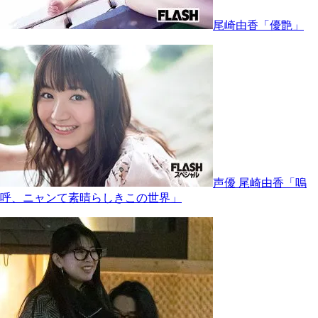
尾崎由香「優艶」
声優 尾崎由香「嗚
呼、ニャンて素晴らしきこの世界」