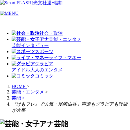
社会・政治
芸能・エンタメ
芸能
インタビュー
スポーツ
ライフ・マネー
グラビア
アイドル
大人のエンタメ
コミック
HOME
>
芸能・エンタメ
>
芸能
>
『けもフレ』で人気「尾崎由香」声優もグラビアも呼吸
が大事
芸能