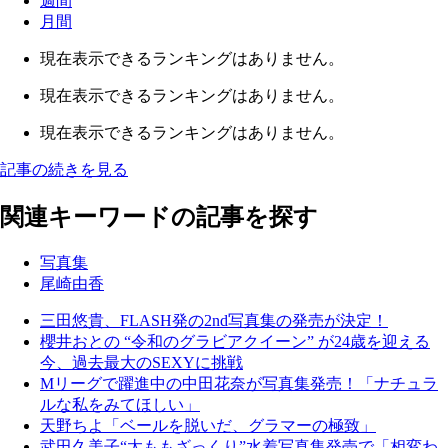
週間
月間
現在表示できるランキングはありません。
現在表示できるランキングはありません。
現在表示できるランキングはありません。
記事の続きを見る
関連キーワードの記事を探す
写真集
尾崎由香
三田悠貴、FLASH発の2nd写真集の発売が決定！
櫻井おとの “令和のグラビアクイーン” が24歳を迎える
今、過去最大のSEXYに挑戦
Mリーグで躍進中の中田花奈が写真集発売！「ナチュラ
ルな私をみてほしい」
天野ちよ「ベールを脱いだ、グラマーの極致」
武田久美子“太ももざっくり”水着写真集発売で「相変わ