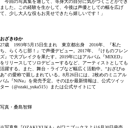
今回の写真集を通して、等身大の自分に気がつくことができ
ました。この経験を生かして、今後は声優としての幅を広げ
て、少し大人な役もお見せできたら嬉しいです！」
おざきゆか
27歳 1993年5月15日生まれ 東京都出身 2016年、『私た
ち、らくろじ部！』で声優デビュー。2017年、『けものフレン
ズ』で大ブレイクを果たす。2019年にはアルバム『MIXED』
をリリースしてソロデビューするなど、アーティストとしても
活躍する。また、舞台・ライブなど幅広く活動中。“おざぴゅ
あ” の愛称で親しまれている。8月26日には、2枚めのミニアル
バム『NiNa』を発売予定。そのほか最新情報は、公式ツイッ
ター（@ozaki_yuka515）または公式サイトにて
写真・桑島智輝
※写真集『OZAKI YUKA』がワニブックスより6月30日発売