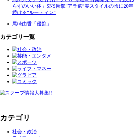
らずのいい体」SNS衝撃“アラ還”美スタイルの陰に20年
続ける“ルーティン”
尾崎由香「優艶」
カテゴリ一覧
カテゴリ
社会・政治