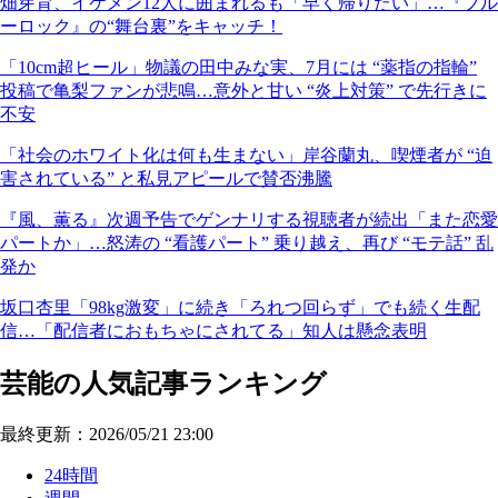
畑芽育、イケメン12人に囲まれるも「早く帰りたい」…『ブル
ーロック』の“舞台裏”をキャッチ！
「10cm超ヒール」物議の田中みな実、7月には “薬指の指輪”
投稿で亀梨ファンが悲鳴…意外と甘い “炎上対策” で先行きに
不安
「社会のホワイト化は何も生まない」岸谷蘭丸、喫煙者が “迫
害されている” と私見アピールで賛否沸騰
『風、薫る』次週予告でゲンナリする視聴者が続出「また恋愛
パートか」…怒涛の “看護パート” 乗り越え、再び “モテ話” 乱
発か
坂口杏里「98kg激変」に続き「ろれつ回らず」でも続く生配
信…「配信者におもちゃにされてる」知人は懸念表明
芸能の人気記事ランキング
最終更新：2026/05/21 23:00
24時間