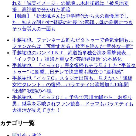
れる「誠実イメージ」の崩壊…木村拓哉は「被災地支
援」高評価で分かれた明暗
【独自】「折田楓さんは中学時代から大の自慢屋でし
た」知人が明かす“疑惑の社長”の素顔…母の闘病につき
そう苦労人の一面も
手越祐也、ファンネーム刻んだタトゥーで色気全開も…
ファンからは「可愛すぎる」歓声を呼んだ“意外な一面”
手越祐也のバンドT.N.T、武道館単独公演を電撃発表…
『イッテQ！』復帰と重なる“芸能界復活”の本格化
手越祐也、『イッテQ』完全復帰もチラ見えした “手首タ
トゥー” に衝撃…日テレで快進撃も際立つ “違和感”
手越祐也『イッテQ』スタジオ出演も、見えない「降板
女性タレント」の復帰…バラエティ出演増加も10年間
“出禁” 状態の不穏
手越祐也、『イッテQ！』予告で宮川大輔から「お祭り
男」継承を示唆されファン歓喜…ドラマもバラエティも
大復活が見えてきた！
カテゴリ一覧