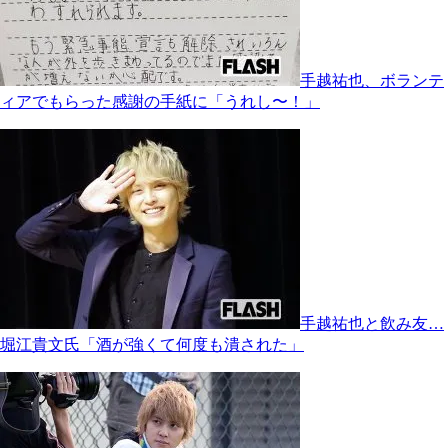
手越祐也、ボランテ
ィアでもらった感謝の手紙に「うれし〜！」
手越祐也と飲み友…
堀江貴文氏「酒が強くて何度も潰された」