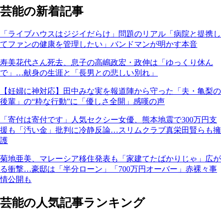
芸能の新着記事
「ライブハウスはジジイだらけ」問題のリアル「病院と提携し
てファンの健康を管理したい」バンドマンが明かす本音
寿美花代さん死去、息子の高嶋政宏・政伸は「ゆっくり休ん
で」…献身の生涯と「長男との悲しい別れ」
【妊婦に神対応】田中みな実を報道陣から守った「夫・亀梨の
後輩」の“粋な行動”に「優しさ全開」感嘆の声
「寄付は寄付です」人気セクシー女優、熊本地震で300万円支
援も「汚い金」批判に冷静反論…スリムクラブ真栄田賢らも擁
護
菊地亜美、マレーシア移住発表も「家建てたばかりじゃ」広が
る衝撃…豪邸は「半分ローン」「700万円オーバー」赤裸々事
情公開も
芸能の人気記事ランキング