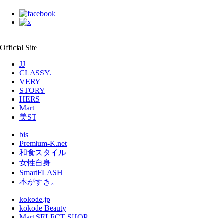
Official Site
JJ
CLASSY.
VERY
STORY
HERS
Mart
美ST
bis
Premium-K.net
和食スタイル
女性自身
SmartFLASH
本がすき。
kokode.jp
kokode Beauty
Mart SELECT SHOP