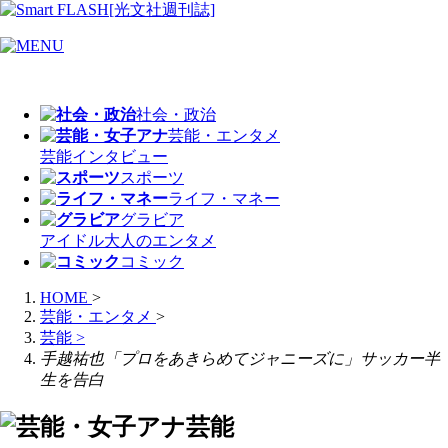
社会・政治
芸能・エンタメ
芸能
インタビュー
スポーツ
ライフ・マネー
グラビア
アイドル
大人のエンタメ
コミック
HOME
>
芸能・エンタメ
>
芸能
>
手越祐也「プロをあきらめてジャニーズに」サッカー半
生を告白
芸能