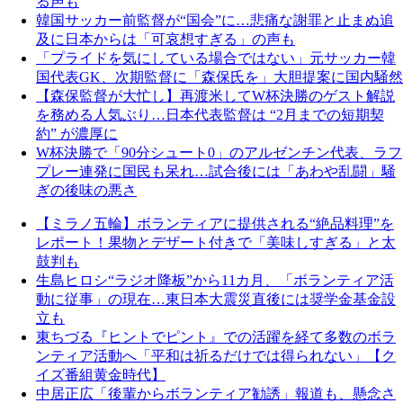
る声も
韓国サッカー前監督が“国会”に…悲痛な謝罪と止まぬ追
及に日本からは「可哀想すぎる」の声も
「プライドを気にしている場合ではない」元サッカー韓
国代表GK、次期監督に「森保氏を」大胆提案に国内騒然
【森保監督が大忙し】再渡米してW杯決勝のゲスト解説
を務める人気ぶり…日本代表監督は “2月までの短期契
約” が濃厚に
W杯決勝で「90分シュート0」のアルゼンチン代表、ラフ
プレー連発に国民も呆れ…試合後には「あわや乱闘」騒
ぎの後味の悪さ
【ミラノ五輪】ボランティアに提供される“絶品料理”を
レポート！果物とデザート付きで「美味しすぎる」と太
鼓判も
生島ヒロシ“ラジオ降板”から11カ月、「ボランティア活
動に従事」の現在…東日本大震災直後には奨学金基金設
立も
東ちづる『ヒントでピント』での活躍を経て多数のボラ
ンティア活動へ「平和は祈るだけでは得られない」【ク
イズ番組黄金時代】
中居正広「後輩からボランティア勧誘」報道も、懸念さ