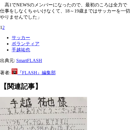
高1でNEWSのメンバーになったので、最初のころは全力で
仕事をしなくちゃいけなくて、18～19歳まではサッカーを一切
やりませんでした」
1
2
サッカー
ボランティア
手越祐也
出典元:
SmartFLASH
著者:
『FLASH』編集部
【関連記事】