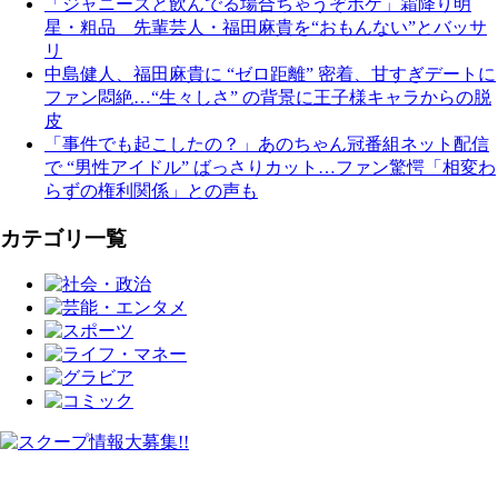
「ジャニーズと飲んでる場合ちゃうぞボケ」霜降り明
星・粗品 先輩芸人・福田麻貴を“おもんない”とバッサ
リ
中島健人、福田麻貴に “ゼロ距離” 密着、甘すぎデートに
ファン悶絶…“生々しさ” の背景に王子様キャラからの脱
皮
「事件でも起こしたの？」あのちゃん冠番組ネット配信
で “男性アイドル” ばっさりカット…ファン驚愕「相変わ
らずの権利関係」との声も
カテゴリ一覧