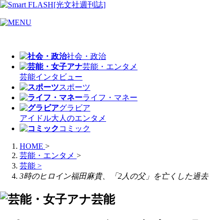
社会・政治
芸能・エンタメ
芸能
インタビュー
スポーツ
ライフ・マネー
グラビア
アイドル
大人のエンタメ
コミック
HOME
>
芸能・エンタメ
>
芸能
>
3時のヒロイン福田麻貴、「2人の父」を亡くした過去
芸能