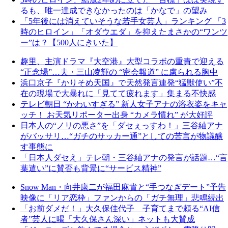
るも、唯一達成できなかったのは「かなで」の望み
「5年後には消えていそうな若手女芸人」ランキング 「3
時のヒロイン」「オダウエダ」を抑えたまさかの“ワンツ
ー”は？【500人にきいた】
趣里、主演ドラマ『大空港』大型コラボの重責で迎える
“正念場”…夫・三山凌輝の “密会報道” に慮られる胸中
浜口京子『かりそめ天国』で天然発言連発“猛獣使い”不
在の現場で大暴れに「見てて疲れます」集まる不快感
テレビ朝日 “かわいすぎる” 新人女子アナの浴衣姿をキャ
ッチ！ お天気リポーター出身 “カメラ慣れ” が大好評
日本人の“ノリの悪さ”を「ダセぇっすわ！」三谷紬アナ
がバッサリ…“ガチのサッカー通”としての苦言が物議醸
す事態に
「日本人ダセえ」テレ朝・三谷紬アナの発言が話題…“言
葉遣い”に賛否も背景に“サービス精神”
Snow Man・向井康二が福田麻貴と“手つなぎデート”予告
映像に「リア恋枠」ファンからの「ガチ無理」悲鳴続出
「お前ダメだ！」大久保佳代子 子育てまで頼る“AI信
者”芸人に喝「大久保さん深い」ネットも大賛成