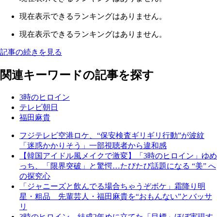
現在表示できるランキングはありません。
現在表示できるランキングはありません。
記事の続きを見る
関連キーワードの記事を探す
3時のヒロイン
テレビ朝日
福田麻貴
フジテレビ空港ロケ、“保安検査ギリギリ行動”が波紋
「迷惑かかりそう」一部視聴者から違和感
【韓国アイドル風メイクで激変】「3時のヒロイン」ゆめ
っち、「限界突破」と驚愕…たびたび話題になる “美” へ
の探究心
「ジャニーズと飲んでる場合ちゃうぞボケ」霜降り明
星・粗品 先輩芸人・福田麻貴を“おもんない”とバッサ
リ
3時のヒロイン、結成2年めに立てた「目標」ほぼ実現す