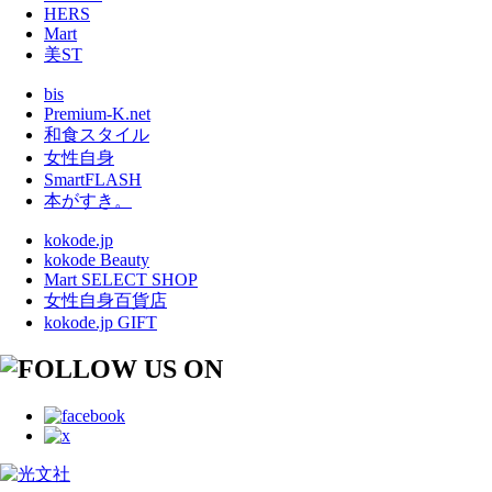
HERS
Mart
美ST
bis
Premium-K.net
和食スタイル
女性自身
SmartFLASH
本がすき。
kokode.jp
kokode Beauty
Mart SELECT SHOP
女性自身百貨店
kokode.jp GIFT