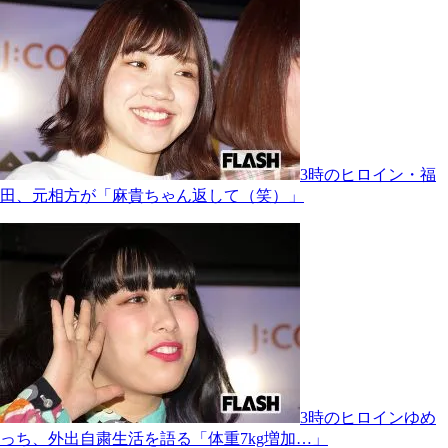
3時のヒロイン・福
田、元相方が「麻貴ちゃん返して（笑）」
3時のヒロインゆめ
っち、外出自粛生活を語る「体重7kg増加…」