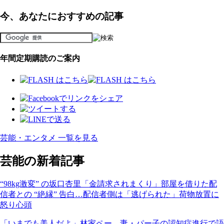
今、あなたにおすすめの記事
年間定期購読のご案内
芸能・エンタメ 一覧を見る
芸能の新着記事
“98kg激変” の坂口杏里「金請求されまくり」部屋を借りた配
信者との “絶縁” 告白…配信者側は「逃げられた」荷物放置に
怒り心頭
「いまでも美人だよ」林家ペー、妻・パー子の認知症進行で語