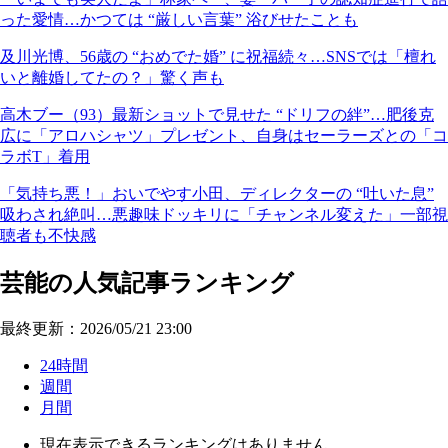
った愛情…かつては “厳しい言葉” 浴びせたことも
及川光博、56歳の “おめでた婚” に祝福続々…SNSでは「檀れ
いと離婚してたの？」驚く声も
高木ブー（93）最新ショットで見せた “ドリフの絆”…肥後克
広に「アロハシャツ」プレゼント、自身はセーラーズとの「コ
ラボT」着用
「気持ち悪！」おいでやす小田、ディレクターの “吐いた息”
吸わされ絶叫…悪趣味ドッキリに「チャンネル変えた」一部視
聴者も不快感
芸能の人気記事ランキング
最終更新：2026/05/21 23:00
24時間
週間
月間
現在表示できるランキングはありません。