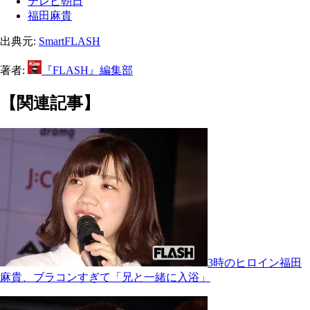
テレビ朝日
福田麻貴
出典元:
SmartFLASH
著者:
『FLASH』編集部
【関連記事】
3時のヒロイン福田
麻貴、ブラコンすぎて「兄と一緒に入浴」