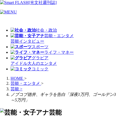
社会・政治
芸能・エンタメ
芸能
インタビュー
スポーツ
ライフ・マネー
グラビア
アイドル
大人のエンタメ
コミック
HOME
>
芸能・エンタメ
>
芸能
>
ノブコブ徳井、ギャラを告白「深夜1万円、ゴールデン3
～5万円」
芸能