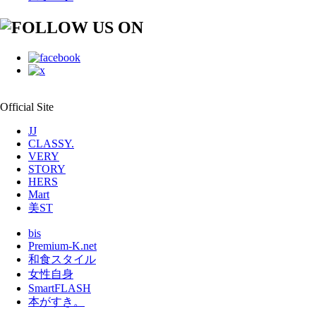
Official Site
JJ
CLASSY.
VERY
STORY
HERS
Mart
美ST
bis
Premium-K.net
和食スタイル
女性自身
SmartFLASH
本がすき。