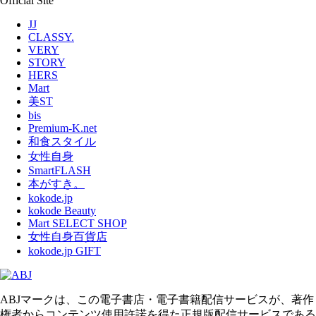
Official Site
JJ
CLASSY.
VERY
STORY
HERS
Mart
美ST
bis
Premium-K.net
和食スタイル
女性自身
SmartFLASH
本がすき。
kokode.jp
kokode Beauty
Mart SELECT SHOP
女性自身百貨店
kokode.jp GIFT
ABJマークは、この電子書店・電子書籍配信サービスが、著作
権者からコンテンツ使用許諾を得た正規版配信サービスである