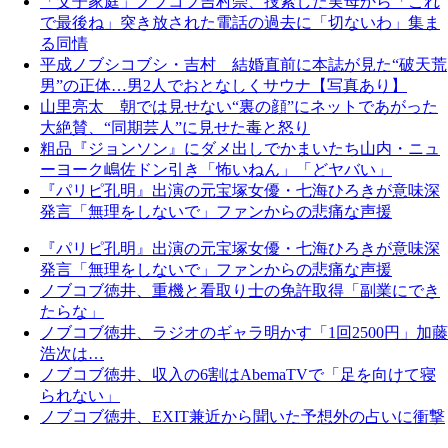
「父子家庭」ノブコブ吉村崇、捜索した実母から「これ
で最後ね」突き放された電話の過去に「切ないわ」集ま
る同情
平成ノブシコブシ・吉村 結婚直前に本誌が見た“破天荒
男”の正体…男2人でおとなしくサウナ【写真あり】
山里亮太 朝では見せない“裏の顔”にネットであがった
大絶賛、“同期芸人”に見せた毒と怒り
粗品『ジョンソン』にダメ出しでかまいたち山内・ニュ
ーヨーク嶋佐ドン引き「怖いねん」「どヤバい」
『パリピ孔明』出演の元宝塚女優・七海ひろきが意味深
発言「無理をしないで」ファンからの悲痛な声援
『パリピ孔明』出演の元宝塚女優・七海ひろきが意味深
発言「無理をしないで」ファンからの悲痛な声援
ノブコブ徳井、重機と看取り士の免許取得「副業にでき
たらな」
ノブコブ徳井、ラジオのギャラ明かす「1回2500円」加藤
浩次は…
ノブコブ徳井、収入の6割はAbemaTVで「足を向けて寝
られない」
ノブコブ徳井、EXIT兼近から聞いた予想外の占いに衝撃