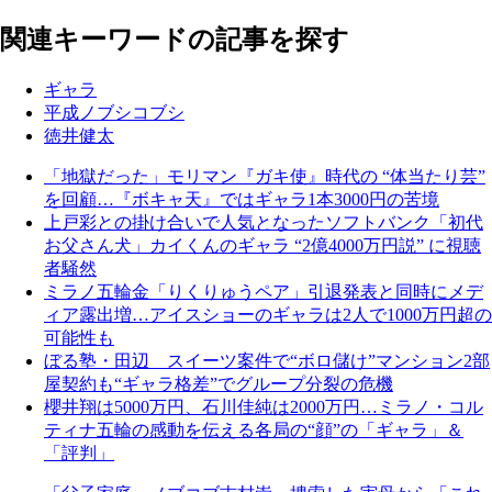
関連キーワードの記事を探す
ギャラ
平成ノブシコブシ
徳井健太
「地獄だった」モリマン『ガキ使』時代の “体当たり芸”
を回顧…『ボキャ天』ではギャラ1本3000円の苦境
上戸彩との掛け合いで人気となったソフトバンク「初代
お父さん犬」カイくんのギャラ “2億4000万円説” に視聴
者騒然
ミラノ五輪金「りくりゅうペア」引退発表と同時にメデ
ィア露出増…アイスショーのギャラは2人で1000万円超の
可能性も
ぼる塾・田辺 スイーツ案件で“ボロ儲け”マンション2部
屋契約も“ギャラ格差”でグループ分裂の危機
櫻井翔は5000万円、石川佳純は2000万円…ミラノ・コル
ティナ五輪の感動を伝える各局の“顔”の「ギャラ」＆
「評判」