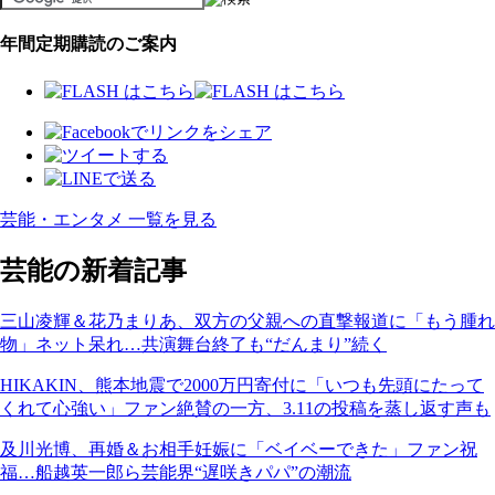
年間定期購読のご案内
芸能・エンタメ 一覧を見る
芸能の新着記事
三山凌輝＆花乃まりあ、双方の父親への直撃報道に「もう腫れ
物」ネット呆れ…共演舞台終了も“だんまり”続く
HIKAKIN、熊本地震で2000万円寄付に「いつも先頭にたって
くれて心強い」ファン絶賛の一方、3.11の投稿を蒸し返す声も
及川光博、再婚＆お相手妊娠に「ベイベーできた」ファン祝
福…船越英一郎ら芸能界“遅咲きパパ”の潮流