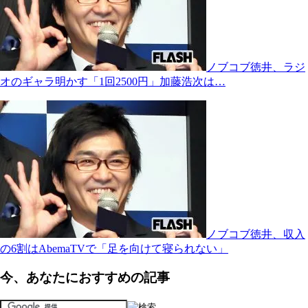
ノブコブ徳井、ラジ
オのギャラ明かす「1回2500円」加藤浩次は…
ノブコブ徳井、収入
の6割はAbemaTVで「足を向けて寝られない」
今、あなたにおすすめの記事