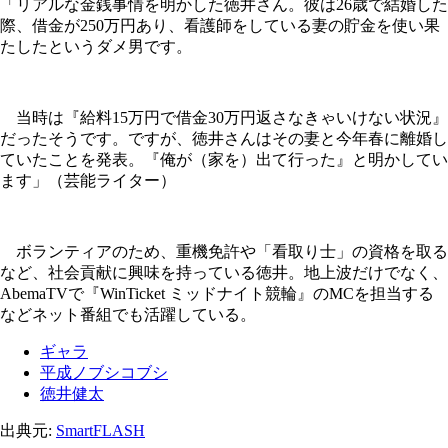
「リアルな金銭事情を明かした徳井さん。彼は26歳で結婚した
際、借金が250万円あり、看護師をしている妻の貯金を使い果
たしたというダメ男です。
当時は『給料15万円で借金30万円返さなきゃいけない状況』
だったそうです。ですが、徳井さんはその妻と今年春に離婚し
ていたことを発表。『俺が（家を）出て行った』と明かしてい
ます」（芸能ライター）
ボランティアのため、重機免許や「看取り士」の資格を取る
など、社会貢献に興味を持っている徳井。地上波だけでなく、
AbemaTVで『WinTicket ミッドナイト競輪』のMCを担当する
などネット番組でも活躍している。
ギャラ
平成ノブシコブシ
徳井健太
出典元:
SmartFLASH