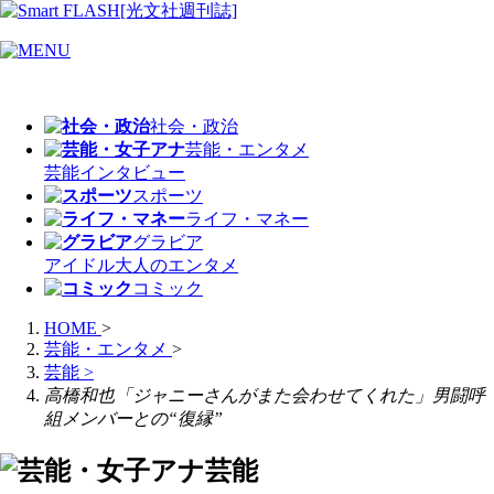
社会・政治
芸能・エンタメ
芸能
インタビュー
スポーツ
ライフ・マネー
グラビア
アイドル
大人のエンタメ
コミック
HOME
>
芸能・エンタメ
>
芸能
>
高橋和也「ジャニーさんがまた会わせてくれた」男闘呼
組メンバーとの“復縁”
芸能