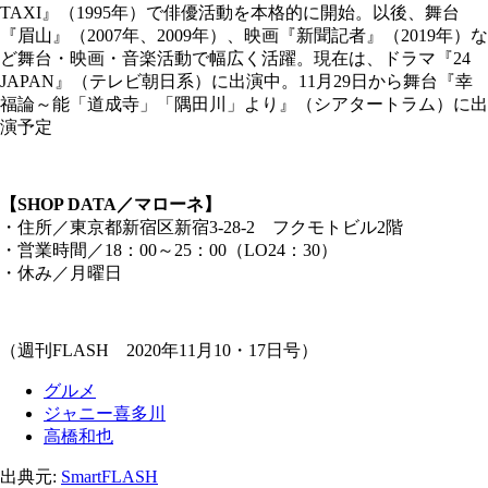
TAXI』（1995年）で俳優活動を本格的に開始。以後、舞台
『眉山』（2007年、2009年）、映画『新聞記者』（2019年）な
ど舞台・映画・音楽活動で幅広く活躍。現在は、ドラマ『24
JAPAN』（テレビ朝日系）に出演中。11月29日から舞台『幸
福論～能「道成寺」「隅田川」より』（シアタートラム）に出
演予定
【SHOP DATA／マローネ】
・住所／東京都新宿区新宿3-28-2 フクモトビル2階
・営業時間／18：00～25：00（LO24：30）
・休み／月曜日
（週刊FLASH 2020年11月10・17日号）
グルメ
ジャニー喜多川
高橋和也
出典元:
SmartFLASH