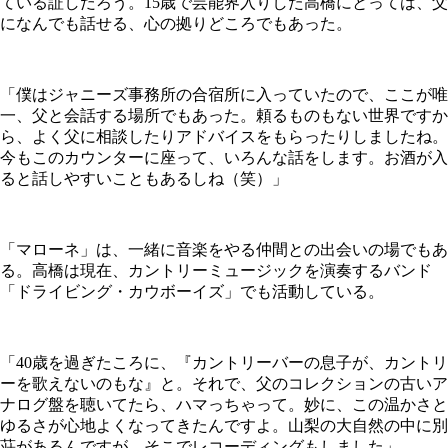
ている証しだろう。15歳で芸能界入りした高橋にとっては、父
になんでも話せる、心の拠りどころでもあった。
「僕はジャニーズ事務所の合宿所に入っていたので、ここが唯
一、父と会話する場所でもあった。頼るものもない世界ですか
ら、よく父に相談したりアドバイスをもらったりしましたね。
今もこのカウンターに座って、いろんな話をします。お酒が入
ると話しやすいこともあるしね（笑）」
「マローネ」は、一緒に音楽をやる仲間との出会いの場でもあ
る。高橋は現在、カントリーミュージックを演奏するバンド
「ドライビング・カウボーイズ」でも活動している。
「40歳を過ぎたころに、『カントリーバーの息子が、カントリ
ーを歌えないのもな』と。それで、父のコレクションの古いア
ナログ盤を聴いてたら、ハマっちゃって。妙に、この温かさと
ゆるさが心地よくなってきたんですよ。山梨の大自然の中に別
荘があるんですが、そこでレコーディングもしました」