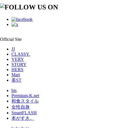
Official Site
JJ
CLASSY.
VERY
STORY
HERS
Mart
美ST
bis
Premium-K.net
和食スタイル
女性自身
SmartFLASH
本がすき。