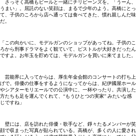
さっそく高橋もビールと一緒にチリビーンズを。「うーん、
うまい」。屈託のない笑顔は、まるで少年のよう。高橋にとっ
て、子供のころから店へ通っては食べてきた、慣れ親しんだ味
だ。
「この向かいに、モデルガンのショップがあってね。子供のこ
ろから刑事ドラマをよく観ていて、ピストルが大好きだったん
ですよ。お年玉を貯めては、モデルガンを買いに来てました。
芸能界に入ってからは、厚生年金会館のコンサートの打ち上
げで。俳優の仕事をするようになってからは、紀伊國屋ホール
やシアターモリエールでの公演中に、一杯やったり。共演した
方たちも足を運んでくれて、“もうひとつの実家” みたいな感
じですね」
壁には、店を訪れた俳優・歌手など、錚々たるメンバーが笑
顔で収まった写真が貼られている。高橋が、多くの人に愛され