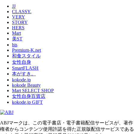
JJ
CLASSY.
VERY
STORY
HERS
Mart
美ST
bis
Premium-K.net
和食スタイル
女性自身
SmartFLASH
本がすき。
kokode.jp
kokode Beauty
Mart SELECT SHOP
女性自身百貨店
kokode.jp GIFT
ABJマークは、この電子書店・電子書籍配信サービスが、著作
権者からコンテンツ使用許諾を得た正規版配信サービスである