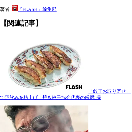
著者:
『FLASH』編集部
【関連記事】
「餃子お取り寄せ」
で宅飲みを格上げ！焼き餃子協会代表の厳選5品