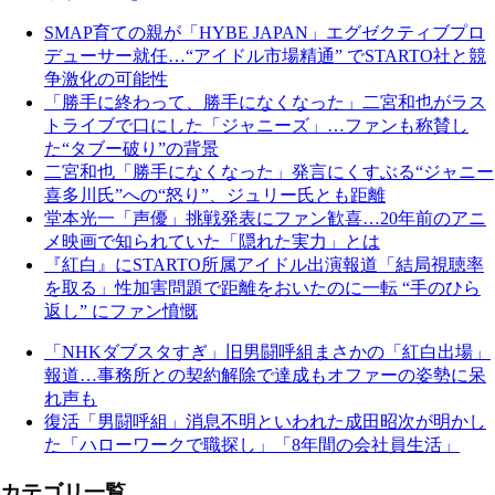
SMAP育ての親が「HYBE JAPAN」エグゼクティブプロ
デューサー就任…“アイドル市場精通” でSTARTO社と競
争激化の可能性
「勝手に終わって、勝手になくなった」二宮和也がラス
トライブで口にした「ジャニーズ」…ファンも称賛し
た“タブー破り”の背景
二宮和也「勝手になくなった」発言にくすぶる“ジャニー
喜多川氏”への“怒り”、ジュリー氏とも距離
堂本光一「声優」挑戦発表にファン歓喜…20年前のアニ
メ映画で知られていた「隠れた実力」とは
『紅白』にSTARTO所属アイドル出演報道「結局視聴率
を取る」性加害問題で距離をおいたのに一転 “手のひら
返し” にファン憤慨
「NHKダブスタすぎ」旧男闘呼組まさかの「紅白出場」
報道…事務所との契約解除で達成もオファーの姿勢に呆
れ声も
復活「男闘呼組」消息不明といわれた成田昭次が明かし
た「ハローワークで職探し」「8年間の会社員生活」
カテゴリ一覧