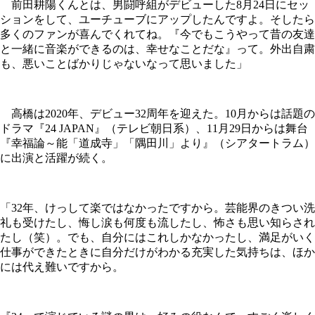
前田耕陽くんとは、男闘呼組がデビューした8月24日にセッ
ションをして、ユーチューブにアップしたんですよ。そしたら
多くのファンが喜んでくれてね。『今でもこうやって昔の友達
と一緒に音楽ができるのは、幸せなことだな』って。外出自粛
も、悪いことばかりじゃないなって思いました」
高橋は2020年、デビュー32周年を迎えた。10月からは話題の
ドラマ『24 JAPAN』（テレビ朝日系）、11月29日からは舞台
『幸福論～能「道成寺」「隅田川」より』（シアタートラム）
に出演と活躍が続く。
「32年、けっして楽ではなかったですから。芸能界のきつい洗
礼も受けたし、悔し涙も何度も流したし、怖さも思い知らされ
たし（笑）。でも、自分にはこれしかなかったし、満足がいく
仕事ができたときに自分だけがわかる充実した気持ちは、ほか
には代え難いですから。