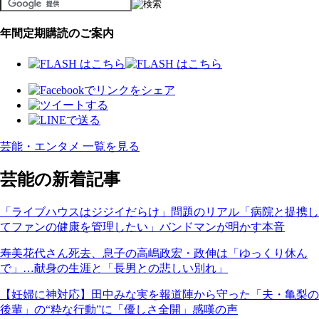
年間定期購読のご案内
芸能・エンタメ 一覧を見る
芸能の新着記事
「ライブハウスはジジイだらけ」問題のリアル「病院と提携し
てファンの健康を管理したい」バンドマンが明かす本音
寿美花代さん死去、息子の高嶋政宏・政伸は「ゆっくり休ん
で」…献身の生涯と「長男との悲しい別れ」
【妊婦に神対応】田中みな実を報道陣から守った「夫・亀梨の
後輩」の“粋な行動”に「優しさ全開」感嘆の声