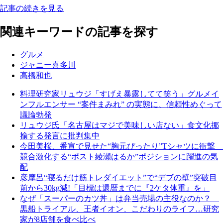
記事の続きを見る
関連キーワードの記事を探す
グルメ
ジャニー喜多川
高橋和也
料理研究家リュウジ「すげえ暴露してて笑う」グルメイ
ンフルエンサー “案件まみれ” の実態に、信頼性めぐって
議論勃発
リュウジ氏「名古屋はマジで美味しい店ない」食文化揶
揄する発言に批判集中
今田美桜、番宣で見せた“胸元ぴったり”Tシャツに衝撃
競合激化する“ポスト綾瀬はるか”ポジションに躍進の気
配
彦摩呂“寝るだけ筋トレダイエット”で“デブの壁”突破目
前から30kg減!「目標は還暦までに『2ケタ体重』を」
なぜ「スーパーのカツ丼」は弁当売場の主役なのか？
黒船トライアル、王者イオン、こだわりのライフ…研究
家が8店舗を食べ比べ