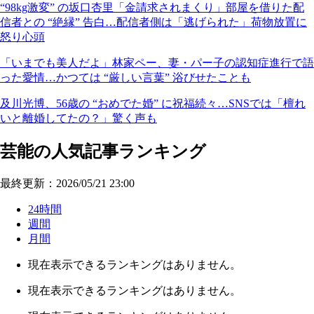
“98kg激変” の坂口杏里「金請求されまくり」部屋を借りた配
信者との “絶縁” 告白…配信者側は「逃げられた」荷物放置に
怒り心頭
「いまでも美人だよ」林家ペー、妻・パー子の認知症進行で語
った愛情…かつては “厳しい言葉” 浴びせたことも
及川光博、56歳の “おめでた婚” に祝福続々…SNSでは「檀れ
いと離婚してたの？」驚く声も
芸能の人気記事ランキング
最終更新：2026/05/21 23:00
24時間
週間
月間
現在表示できるランキングはありません。
現在表示できるランキングはありません。