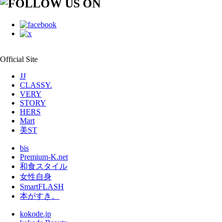
Official Site
JJ
CLASSY.
VERY
STORY
HERS
Mart
美ST
bis
Premium-K.net
和食スタイル
女性自身
SmartFLASH
本がすき。
kokode.jp