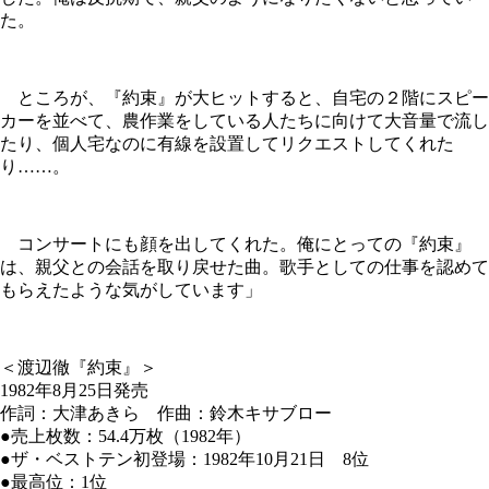
た。
ところが、『約束』が大ヒットすると、自宅の２階にスピー
カーを並べて、農作業をしている人たちに向けて大音量で流し
たり、個人宅なのに有線を設置してリクエストしてくれた
り……。
コンサートにも顔を出してくれた。俺にとっての『約束』
は、親父との会話を取り戻せた曲。歌手としての仕事を認めて
もらえたような気がしています」
＜渡辺徹『約束』＞
1982年8月25日発売
作詞：大津あきら 作曲：鈴木キサブロー
●売上枚数：54.4万枚（1982年）
●ザ・ベストテン初登場：1982年10月21日 8位
●最高位：1位