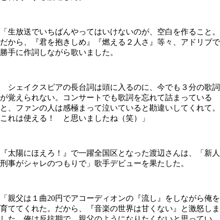
「生放送でいちばんやってはいけないのが、空白を作ること。
だから、『君を抱きしめ』『燃える２人さ』等々、アドリブで
勝手に作詞しながら歌いました。
シェイクスピアの長台詞は頭に入るのに、今でも３分の歌詞
が覚えられない。コンサートでも歌詞を忘れて詰まっている
と、ファンの人は感極まって泣いていると勘違いしてくれて。
これは使える！ と思いましたね（笑）」
『太陽にほえろ！』で一躍全国区となった渡辺さんは、「新人
刑事がシャレのつもりで」歌手デビューを果たした。
「親父は１曲20円でアコーディオンの『流し』をしながら俺を
育ててくれた。だから、『音楽の世界は甘くない』と激怒しま
した。俺は反抗期で、親父のようになりたくないと思ってい