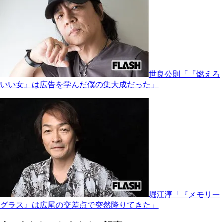
世良公則「『燃えろ
いい女』は広告を学んだ僕の集大成だった」
堀江淳「『メモリー
グラス』は広尾の交差点で突然降りてきた」