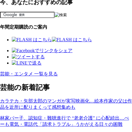
今、あなたにおすすめの記事
年間定期購読のご案内
芸能・エンタメ 一覧を見る
芸能の新着記事
カラテカ・矢部太郎のマンガが実写映画化…絵本作家の父は作
品を近所に配りまくって感想集めも
林家パー子、認知症・難聴進行で “老老介護” に心配続出…ぺ
ーも電気・電話代「請求トラブル」うかがえる日々の困難