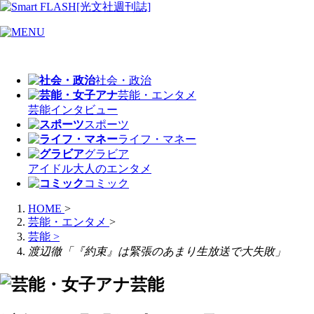
社会・政治
芸能・エンタメ
芸能
インタビュー
スポーツ
ライフ・マネー
グラビア
アイドル
大人のエンタメ
コミック
HOME
>
芸能・エンタメ
>
芸能
>
渡辺徹「『約束』は緊張のあまり生放送で大失敗」
芸能