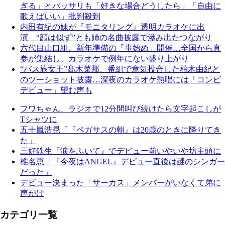
ぎる」とバッサリも「好きな場合どうしたら」「自由に
歌えばいい」批判殺到
内田有紀の妹が『モニタリング』透明カラオケに出
演 “顔は似ず”とも姉の名曲披露で滲み出たつながり
六代目山口組、新年準備の「事始め」開催…全国から直
参が集結し、カラオケで例年にない盛り上がり
“バス旅女王”髙木菜那、番組で意気投合した柏木由紀と
のツーショット披露…深夜のカラオケ熱唱には「コンビ
デビュー」望む声も
フワちゃん、ラジオで12分間叫び続けたら文字起こしが
Tシャツに
五十嵐浩晃「『ペガサスの朝』は20歳のときに降りてき
た」
三好鉄生『涙をふいて』でデビュー前いやいや坊主頭に
椎名恵「『今夜はANGEL』デビュー直後は謎のシンガー
だった」
デビュー決まった「サーカス」メンバーがいなくて弟に
声がけ
カテゴリ一覧