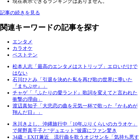
現在表示できるランキングはありません。
記事の続きを見る
関連キーワードの記事を探す
エンタメ
カラオケ
ベストテン
松本人志「最高のエンタメはストリップ」エロいだけで
はない
石川ひとみ「引退を決めた私を再び歌の世界に導いた
『まちぶせ』」
チャゲ「『ふたりの愛ランド』歌詞を変えてと言われた
衝撃の理由」
渡辺真知子「大悲恋の曲を元気一杯で歌った『かもめが
翔んだ日』」
氷川きよし、沖縄旅行中「10年ぶりくらいのカラオケ」
で尾野真千子と“デュエット”披露にファン驚き
34歳・EXIT兼近 流行曲を歌うオジサンを「気持ち悪す