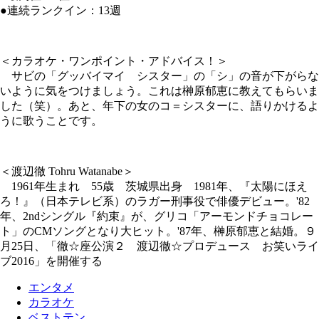
●連続ランクイン：13週
＜カラオケ・ワンポイント・アドバイス！＞
サビの「グッバイマイ シスター」の「シ」の音が下がらな
いように気をつけましょう。これは榊原郁恵に教えてもらいま
した（笑）。あと、年下の女のコ＝シスターに、語りかけるよ
うに歌うことです。
＜渡辺徹 Tohru Watanabe＞
1961年生まれ 55歳 茨城県出身 1981年、『太陽にほえ
ろ！』（日本テレビ系）のラガー刑事役で俳優デビュー。'82
年、2ndシングル『約束』が、グリコ「アーモンドチョコレー
ト」のCMソングとなり大ヒット。'87年、榊原郁恵と結婚。９
月25日、「徹☆座公演２ 渡辺徹☆プロデュース お笑いライ
ブ2016」を開催する
エンタメ
カラオケ
ベストテン