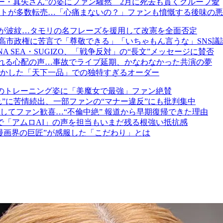
ラマー・真矢さん”の姿にファン騒然 2月に死去も貫くグループ愛
フォトが多数転売…「心痛まないの？」ファンも憤慨する後味の
」発言が波紋…タモリの名フレーズを援用して改憲を全面否定
べき」高市政権に苦言で「尊敬できる」「いちゃもん言うな」SNS議
 SEA・SUGIZO、「戦争反対」の“長文”メッセージに賛否
寄せられる心配の声…事故でライブ延期、かなわなかった共演の夢
明かした「天下一品」での独特すぎるオーダー
群のトレーニング姿に「美魔女で最強」ファン絶賛
“音漏れ”に苦情続出、一部ファンの“マナー違反”にも批判集中
してファン歓喜…“不倫中絶” 報道から早期復帰できた理由
で「アムロAI」の声を担当もいまだ残る根強い抵抗感
漫画界の巨匠”が感服した「こだわり」とは