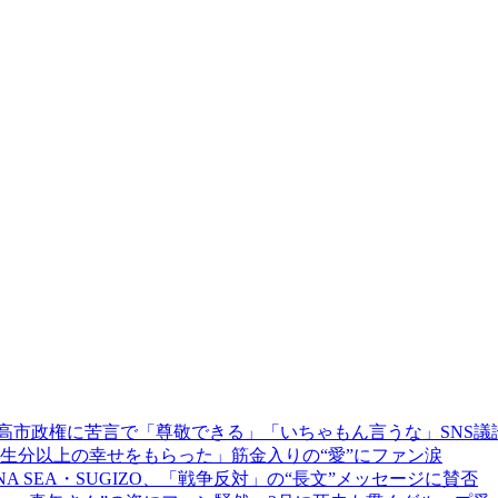
べき」高市政権に苦言で「尊敬できる」「いちゃもん言うな」SNS議
生分以上の幸せをもらった」筋金入りの“愛”にファン涙
 SEA・SUGIZO、「戦争反対」の“長文”メッセージに賛否