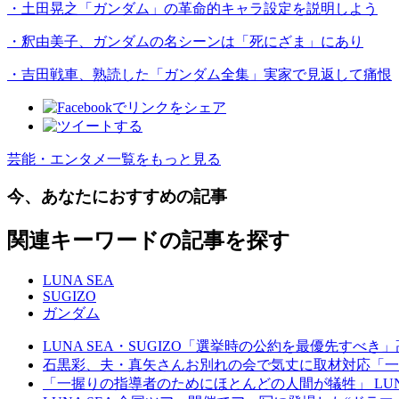
・土田晃之「ガンダム」の革命的キャラ設定を説明しよう
・釈由美子、ガンダムの名シーンは「死にざま」にあり
・吉田戦車、熟読した「ガンダム全集」実家で見返して痛恨
芸能・エンタメ一覧をもっと見る
今、あなたにおすすめの記事
関連キーワードの記事を探す
LUNA SEA
SUGIZO
ガンダム
LUNA SEA・SUGIZO「選挙時の公約を最優先す
石黒彩、夫・真矢さんお別れの会で気丈に取材対応「一
「一握りの指導者のためにほとんどの人間が犠牲」 LUNA