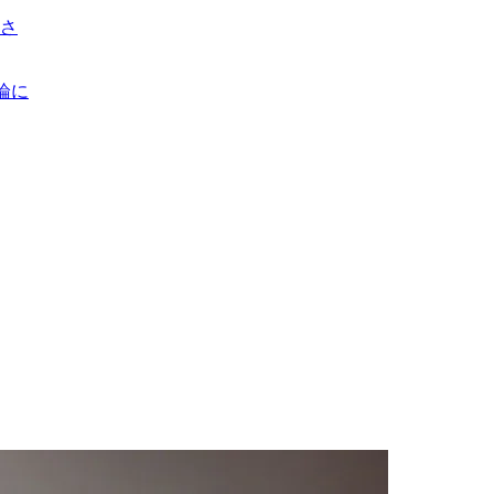
悪さ
論に