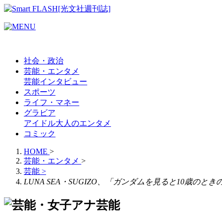
社会・政治
芸能・エンタメ
芸能
インタビュー
スポーツ
ライフ・マネー
グラビア
アイドル
大人のエンタメ
コミック
HOME
>
芸能・エンタメ
>
芸能
>
LUNA SEA・SUGIZO、「ガンダムを見ると10歳のと
芸能