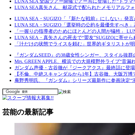
LUNA SEA 全国ツアー開催でアー写に登場した“ド
LUNA SEA真矢さん、献花式で配られたメモリアル
LUNA SEA・SUGIZO「『新たな戦前』にしない
LUNA SEA・SUGIZO「選挙時の公約を最優先す
「一握りの指導者のためにほとんどの人間が犠牲」 LUNA
LUNA SEA・真矢さんの死去で“盟友”SUGIZOに
「汁だけの状態でライスを頼む」世界的ギタリストが
『ガンダムSEED』の38歳女性シンガー、スタイル抜
Mrs. GREEN APPLE、横浜での大規模野外ライブ
ガンダム声優・古谷徹が『ジークアクス』最終話に登場
【不倫、中絶スキャンダルから1年】古谷徹、大阪万博
庵野秀明氏、『ガンダム』シリーズ最新作に参画決定“
芸能の最新記事