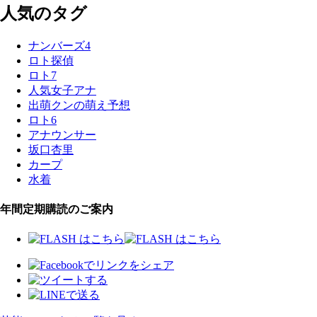
人気のタグ
ナンバーズ4
ロト探偵
ロト7
人気女子アナ
出萌クンの萌え予想
ロト6
アナウンサー
坂口杏里
カープ
水着
年間定期購読のご案内