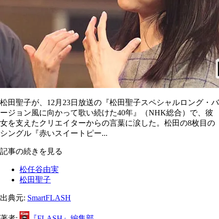
松田聖子が、12月23日放送の『松田聖子スペシャルロング・バ
ージョン風に向かって歌い続けた40年』（NHK総合）で、彼
女を支えたクリエイターからの言葉に涙した。松田の8枚目の
シングル『赤いスイートピー...
記事の続きを見る
松任谷由実
松田聖子
出典元:
SmartFLASH
著者:
『FLASH』編集部