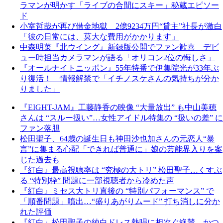
ラマンが明かす「ライブの合間にスキー」秘蔵エピソー
ド
小室哲哉が再び借金地獄 2億9234万円“貸主”社長が激白
「彼の日常には、莫大な費用がかかります」
中森明菜『北ウイング』新録版公開でファン歓喜 デビ
ュー時担当カメラマンが語る「オリコン2位の悔しさ」
『オールナイトニッポン』55年特番で伊集院光が33年ぶ
り復活！ 情報解禁で「イチノスケさんの気持ちが分か
りました」
『EIGHT-JAM』工藤静香の映像 “大量放出” も中山美穂
さんは “スルー扱い”…女性アイドル特集の “扱いの差” に
ファン落胆
松田聖子、64歳の誕生日も神田沙也加さんの元恋人“暴
言”に集まる心配「できれば普通に」娘の芸能界入りを案
じた過去も
『紅白』最高視聴率は “究極の大トリ” 松田聖子…くすぶ
る “特別枠” 問題に一部視聴者から冷めた声
『紅白』ミセス大トリ直後の “特別パフォーマンス” で
「順番問題」噴出…“盛りあがりムード” 打ち消しに分か
れた評価
『紅白』松田聖子の純白ドレス熱唱に相次ぐ絶賛…かつ