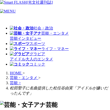
社会・政治
芸能・エンタメ
芸能
インタビュー
スポーツ
ライフ・マネー
グラビア
アイドル
大人のエンタメ
コミック
HOME
>
芸能・エンタメ
>
芸能
>
松田聖子に名曲提供した松任谷由実「アイドルが嫌いだ
ったんです」
芸能