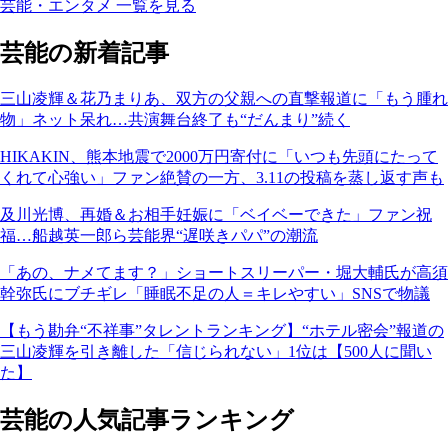
芸能・エンタメ 一覧を見る
芸能の新着記事
三山凌輝＆花乃まりあ、双方の父親への直撃報道に「もう腫れ
物」ネット呆れ…共演舞台終了も“だんまり”続く
HIKAKIN、熊本地震で2000万円寄付に「いつも先頭にたって
くれて心強い」ファン絶賛の一方、3.11の投稿を蒸し返す声も
及川光博、再婚＆お相手妊娠に「ベイベーできた」ファン祝
福…船越英一郎ら芸能界“遅咲きパパ”の潮流
「あの、ナメてます？」ショートスリーパー・堀大輔氏が高須
幹弥氏にブチギレ「睡眠不足の人＝キレやすい」SNSで物議
【もう勘弁“不祥事”タレントランキング】“ホテル密会”報道の
三山凌輝を引き離した「信じられない」1位は【500人に聞い
た】
芸能の人気記事ランキング