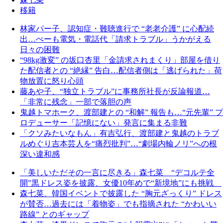
移籍
林家パー子、認知症・難聴進行で “老老介護” に心配続
出…ぺーも電気・電話代「請求トラブル」うかがえる
日々の困難
“98kg激変” の坂口杏里「金請求されまくり」部屋を借り
た配信者との “絶縁” 告白…配信者側は「逃げられた」荷
物放置に怒り心頭
藤あや子、“独立トラブル”に事務所社長が反論報道…
「非常に残念」一部で落胆の声
鬼越トマホーク、渡部建との “和解” 報告も…“元先輩” プ
ロデューサー「記憶にない」発言に集まる非難
「クソみたいなもん」有吉弘行、渡部建と鬼越のトラブ
ルめぐり吉本芸人を“痛烈批判”…“劇場内輪ノリ”への根
深い違和感
「美しいただその一言に尽きる」森七菜 “デコルテ全
開”黒ドレス姿を披露、女優10年めで“新境地”にも挑戦
森七菜、韓国イベントで披露した “胸元ざっくり” ドレス
が賛否…過去には「着物姿」でも指摘された “かわいい
路線” とのギャップ