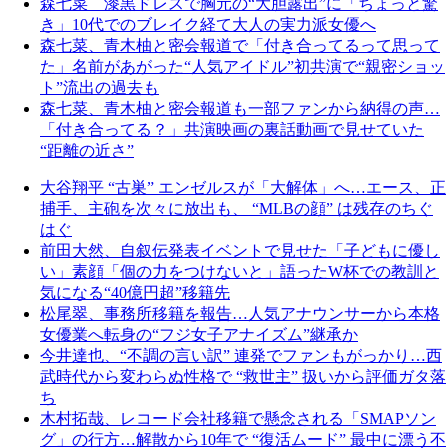
森七菜 漆黒ドレスで胸元の“大胆露出”に「ちょっと驚
き」10代でのブレイク経て大人の実力派女優へ
森七菜、青木柚と密会報道で「付き合ってるって思って
た」名前があがった“人気アイドル”初共演で“親密ショッ
ト”流出の過去も
森七菜、青木柚と密会報道も一部ファンから納得の声…
「付き合ってる？」共演映画の裏話動画で見せていた
“距離の近さ”
大谷翔平 “古巣” エンゼルスが「大解体」へ…エース、正
捕手、主砲を次々に放出も、 “MLBの顔” は残存のちぐ
はぐ
前田大然、自叙伝発表イベントで見せた「子どもに優し
い」素顔「個の力をつけないと」語ったW杯での教訓と
気になる“40億円超”移籍先
松尾翠、事務所移籍を報告…人気アナウンサーから本格
女優業へ転身の“フジ女子アナイズム”継承か
今井達也、“不調の言い訳” 連発でファンもがっかり…西
武時代から変わらぬ性格で “救世主” 扱いから評価ガタ落
ち
木村拓哉、レコード会社移籍で懸念される「SMAPソン
グ」の行方…解散から10年で “復活ムード” 最中に漂う不