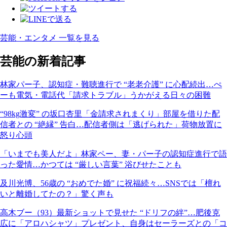
芸能・エンタメ 一覧を見る
芸能の新着記事
林家パー子、認知症・難聴進行で “老老介護” に心配続出…ぺ
ーも電気・電話代「請求トラブル」うかがえる日々の困難
“98kg激変” の坂口杏里「金請求されまくり」部屋を借りた配
信者との “絶縁” 告白…配信者側は「逃げられた」荷物放置に
怒り心頭
「いまでも美人だよ」林家ペー、妻・パー子の認知症進行で語
った愛情…かつては “厳しい言葉” 浴びせたことも
及川光博、56歳の “おめでた婚” に祝福続々…SNSでは「檀れ
いと離婚してたの？」驚く声も
高木ブー（93）最新ショットで見せた “ドリフの絆”…肥後克
広に「アロハシャツ」プレゼント、自身はセーラーズとの「コ