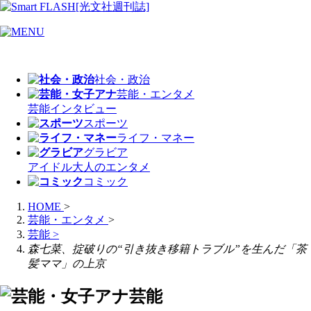
社会・政治
芸能・エンタメ
芸能
インタビュー
スポーツ
ライフ・マネー
グラビア
アイドル
大人のエンタメ
コミック
HOME
>
芸能・エンタメ
>
芸能
>
森七菜、掟破りの“引き抜き移籍トラブル”を生んだ「茶
髪ママ」の上京
芸能