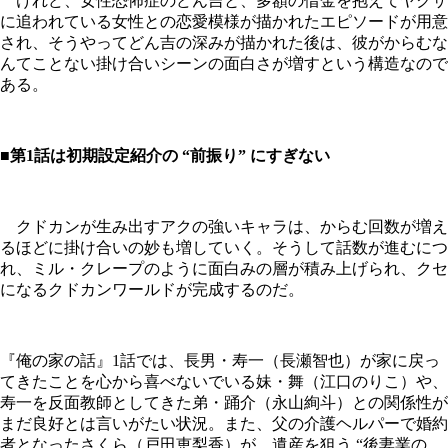
けれど、女性恐怖症のどん吉と、多額の借金を抱えてヤクザ
に追われている女性との恋愛模様が描かれたエピソードが用意
され、そうやってどん吉の深みが描かれた後は、彼がからむな
んてことない掛け合いシーンの面白さが増すという構造なので
ある。
■第1話は初期設定紹介の “前振り” にすぎない
クドカンが生み出すアクの強いキャラは、からむ回数が増え
るほどに掛け合いの妙も増していく。そうして話数が進むにつ
れ、ミル・クレープのように面白みの層が積み上げられ、クセ
になるクドカンワールドが完成するのだ。
『俺の家の話』1話では、長男・寿一（長瀬智也）が家に戻っ
てきたことを心から喜べないでいる妹・舞（江口のりこ）や、
寿一を反面教師としてきた弟・踊介（永山絢斗）との関係性が
まだ良好とは言いがたい状況。また、父の介護ヘルパーで婚約
者となったさくら（戸田恵梨香）が、遺産を狙う “後妻業の