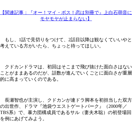
【関連記事：『オー！マイ・ボス！恋は別冊で』上白石萌音に
モヤモヤが止まらない】
もし、1話で見切りをつけて、2話目以降は観なくていいやと
考えている方がいたら、ちょっと待ってほしい。
クドカンドラマは、初回はそこまで飛び抜けた面白さはない
ことがままあるのだが、話数が進んでいくごとに面白さが重層
的に高まっていくのである。
長瀬智也が主演し、クドカンが連ドラ脚本を初担当した双方
の出世作、ドラマ『池袋ウエストゲートパーク』（2000年／
TBS系）で、暴力団構成員であるサル（妻夫木聡）の初登場回
を例にあげてみよう。