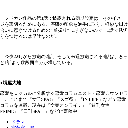
クドカン作品の第1話で披露される初期設定は、そのイメー
ジを裏切るためにある。序盤の印象を逆手に取り、軽妙な掛け
合いに惹きつけるための “前振り” にすぎないので、1話で見切
りをつけるのは早計なのだ。
今夜22時から放送の2話、そして来週放送される3話は、きっ
と1話より数段面白みが増している。
●堺屋大地
恋愛をロジカルに分析する恋愛コラムニスト・恋愛カウンセラ
ー。これまで『女子SPA!』『スゴ得』『IN LIFE』などで恋愛
コラムを連載。現在は『文春オンライン』『週刊女性
PRIME』『日刊SPA！』などに寄稿中
ドラマ
宮藤官九郎