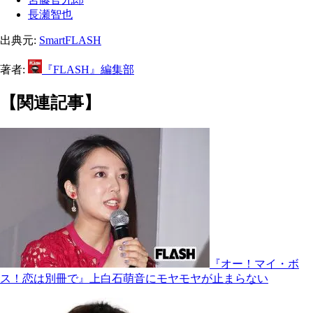
長瀬智也
出典元:
SmartFLASH
著者:
『FLASH』編集部
【関連記事】
『オー！マイ・ボ
ス！恋は別冊で』上白石萌音にモヤモヤが止まらない