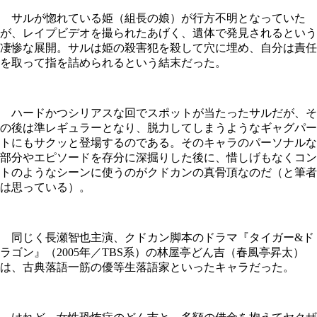
サルが惚れている姫（組長の娘）が行方不明となっていた
が、レイプビデオを撮られたあげく、遺体で発見されるという
凄惨な展開。サルは姫の殺害犯を殺して穴に埋め、自分は責任
を取って指を詰められるという結末だった。
ハードかつシリアスな回でスポットが当たったサルだが、そ
の後は準レギュラーとなり、脱力してしまうようなギャグパー
トにもサクッと登場するのである。そのキャラのパーソナルな
部分やエピソードを存分に深掘りした後に、惜しげもなくコン
トのようなシーンに使うのがクドカンの真骨頂なのだ（と筆者
は思っている）。
同じく長瀬智也主演、クドカン脚本のドラマ『タイガー&ド
ラゴン』（2005年／TBS系）の林屋亭どん吉（春風亭昇太）
は、古典落語一筋の優等生落語家といったキャラだった。