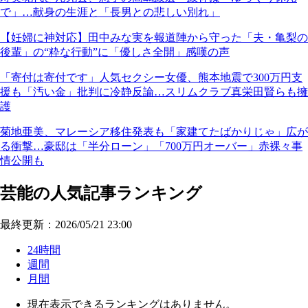
で」…献身の生涯と「長男との悲しい別れ」
【妊婦に神対応】田中みな実を報道陣から守った「夫・亀梨の
後輩」の“粋な行動”に「優しさ全開」感嘆の声
「寄付は寄付です」人気セクシー女優、熊本地震で300万円支
援も「汚い金」批判に冷静反論…スリムクラブ真栄田賢らも擁
護
菊地亜美、マレーシア移住発表も「家建てたばかりじゃ」広が
る衝撃…豪邸は「半分ローン」「700万円オーバー」赤裸々事
情公開も
芸能の人気記事ランキング
最終更新：2026/05/21 23:00
24時間
週間
月間
現在表示できるランキングはありません。