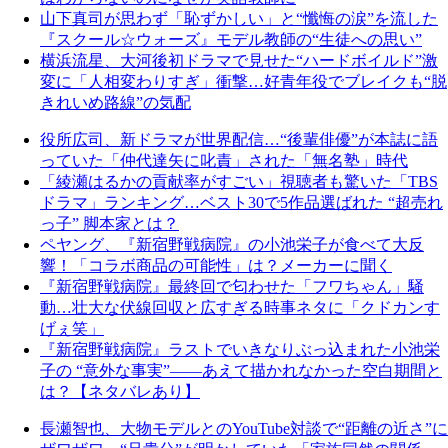
山下真司が思わず「恥ずかしい」と“懺悔の涙”を流した
『スクール☆ウォーズ』モデル教師の“生徒への思い”
横浜流星、大河後初ドラマで見せた“ハードボイルド”激
変に「人相変わりすぎ」衝撃…好青年役でブレイクも“脱
きれいめ路線”の気配
役所広司、新ドラマが世界配信…“後輩俳優”が本誌に語
っていた「仲代達矢に叱責」された「無名塾」時代
「綾瀬はるかの貢献率がすごい」視聴者も驚いた「TBS
ドラマ」ランキング…ベスト30で5作品選ばれた “超売れ
っ子” 脚本家とは？
ペヤング、『新宿野戦病院』の小池栄子が食べて大反
響！「コラボ商品の可能性」は？メーカーに聞く
『新宿野戦病院』最終回で匂わせた「フワちゃん」騒
動…壮大な伏線回収と広すぎる時事ネタに「クドカンす
げぇ笑」
『新宿野戦病院』ラストでいきなりぶっ込まれた小池栄
子の “意外な事実”――あえて描かれなかった空白期間と
は？【ネタバレあり】
長瀬智也、大物モデルとのYouTube対談で“距離の近さ”に