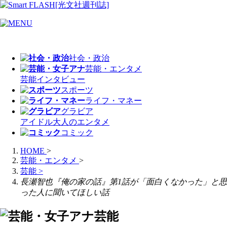
社会・政治
芸能・エンタメ
芸能
インタビュー
スポーツ
ライフ・マネー
グラビア
アイドル
大人のエンタメ
コミック
HOME
>
芸能・エンタメ
>
芸能
>
長瀬智也『俺の家の話』第1話が「面白くなかった」と思
った人に聞いてほしい話
芸能