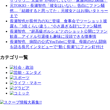
ザワザワ…“兄貴分”が明かしていた「家族同然の関係」
元TOKIO・長瀬智也「彼女はいない」告白にファン騒
然…「結婚すると思ってた」元彼女とはお揃いタトゥー
まで
長瀬智也が長州力のXに登場 食事会でツーショット披
露も「3倍くらい違う」“小さ過ぎる顔”にファン騒然
長瀬智也 “超高級ポルシェ”とのショット公開にファン
歓喜…アイドル引退後も趣味に没頭できる懐事情
長瀬智也 病院の公式YouTubeに登場、母親のがん闘病
を語る長尺インタビューで“動く長瀬”にファン釘付け
カテゴリ一覧