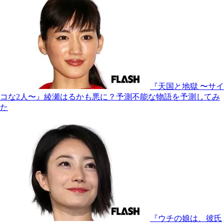
『天国と地獄 〜サイ
コな2人〜』綾瀬はるかも悪に？予測不能な物語を予測してみ
た
『ウチの娘は、彼氏