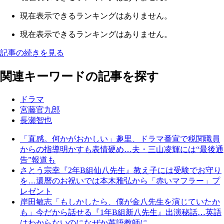
現在表示できるランキングはありません。
現在表示できるランキングはありません。
記事の続きを見る
関連キーワードの記事を探す
ドラマ
宮藤官九郎
長瀬智也
「直感。何かがおかしい」趣里、ドラマ番宣で税関職員
からの指導明かすも表情硬め…夫・三山凌輝には“最後通
告”報道も
さとう宗幸『2年B組仙八先生』教え子には受験でお守り
を…還暦のお祝いでは本木雅弘から「赤いマフラー」プ
レゼント
岸田敏志「もしかしたら、僕が金八先生を演じていたか
も」今だから話せる『1年B組新八先生』出演秘話…英語
はわからないのになぜか英語教師に