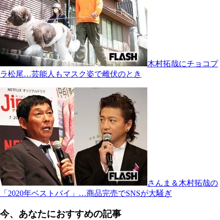
木村拓哉にチョコプ
ラ松尾…芸能人もマスク姿で雌伏のとき
さんま＆木村拓哉の
「2020年ベストバイ」…商品完売でSNSが大騒ぎ
今、あなたにおすすめの記事