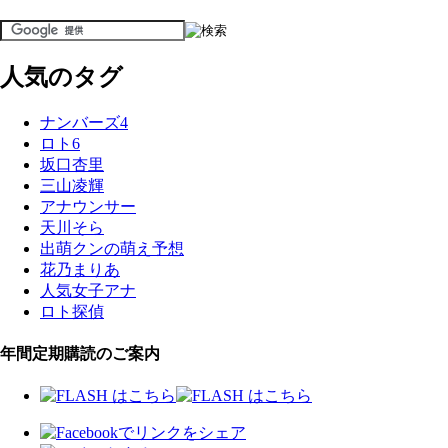
人気のタグ
ナンバーズ4
ロト6
坂口杏里
三山凌輝
アナウンサー
天川そら
出萌クンの萌え予想
花乃まりあ
人気女子アナ
ロト探偵
年間定期購読のご案内