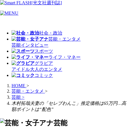
社会・政治
芸能・エンタメ
芸能
インタビュー
スポーツ
ライフ・マネー
グラビア
アイドル
大人のエンタメ
コミック
HOME
>
芸能・エンタメ
>
芸能
>
木村拓哉夫妻の「セレブわんこ」推定価格は65万円…高
額ポイントは“配色”
芸能