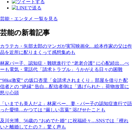
芸能・エンタメ 一覧を見る
芸能の新着記事
カラテカ・矢部太郎のマンガが実写映画化…絵本作家の父は作
品を近所に配りまくって感想集めも
林家パー子、認知症・難聴進行で “老老介護” に心配続出…ぺ
ーも電気・電話代「請求トラブル」うかがえる日々の困難
“98kg激変” の坂口杏里「金請求されまくり」部屋を借りた配
信者との “絶縁” 告白…配信者側は「逃げられた」荷物放置に
怒り心頭
「いまでも美人だよ」林家ペー、妻・パー子の認知症進行で語
った愛情…かつては “厳しい言葉” 浴びせたことも
及川光博、56歳の “おめでた婚” に祝福続々…SNSでは「檀れ
いと離婚してたの？」驚く声も