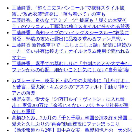
工藤静香、“超ミニ丈スパンコール”で抜群スタイル披
露…“攻め衣装”連発に「落ち着いて」の声も
工藤静香、奇抜な “アミブーツ” 披露も「履くの大変そ
う」のツッコミ…工藤流の独自スタイルに分かれる賛否
工藤静香、高知ライブの“ハイレグ＆シースルー”衣装に
賛否…56歳の攻めた露出に品格を求めるファン戸惑い
工藤静香 新幹線車中で「こしょこしょ話」配信に絶賛の
一方「匂い共有は控えて」オイルセラム使用で問われる
マナー
工藤静香、素手での草むしりに「虫刺されとか大丈夫?」
ファンからの心配…細かいことは気にしない“自分流”姿
カズレーザー、炎天下・都心での犬散歩に「山行けよ」
と苦言…愛犬家・キムタクの“アスファルト手触り”神ケ
アとの落差
板野友美、愛犬を「54万円ルイ・ヴィトン」に入れ散
歩！ 家賃200万は「余裕じゃない」バリキャリ社長が明
かした重圧
高橋ひとみ、2カ月の『千と千尋』韓国公演を終え帰国
愛犬と久しぶりの“再会”動画連投にファンほっこり
【熱愛報道から2年】田中みな実、亀梨和也との「犬の叱