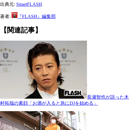
出典元:
SmartFLASH
著者:
『FLASH』編集部
【関連記事】
長瀬智也が語った木
村拓哉の素顔「お酒が入ると急にDJを始める」