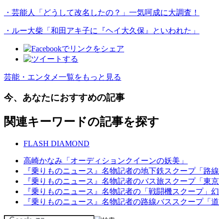
・芸能人「どうして改名したの？」一気呵成に大調査！
・ルー大柴「和田アキ子に『ヘイ大久保』といわれた」
芸能・エンタメ一覧をもっと見る
今、あなたにおすすめの記事
関連キーワードの記事を探す
FLASH DIAMOND
高崎かなみ「オーディションクイーンの妖美」
『乗りものニュース』名物記者の地下鉄スクープ「路線
『乗りものニュース』名物記者のバス旅スクープ「東京
『乗りものニュース』名物記者の「戦闘機スクープ」幻
『乗りものニュース』名物記者の路線バススクープ「道