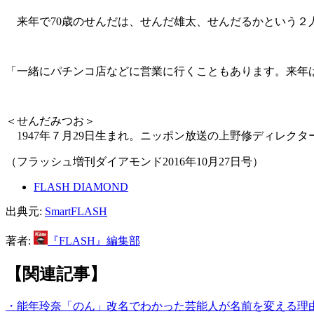
来年で70歳のせんだは、せんだ雄太、せんだるかという２
「一緒にパチンコ店などに営業に行くこともあります。来年
＜せんだみつお＞
1947年７月29日生まれ。ニッポン放送の上野修ディレク
（フラッシュ増刊ダイアモンド2016年10月27日号）
FLASH DIAMOND
出典元:
SmartFLASH
著者:
『FLASH』編集部
【関連記事】
・能年玲奈「のん」改名でわかった芸能人が名前を変える理