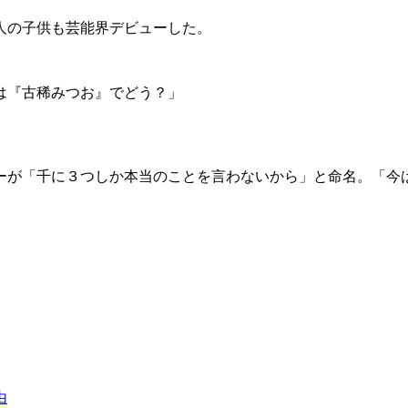
人の子供も芸能界デビューした。
は『古稀みつお』でどう？」
ターが「千に３つしか本当のことを言わないから」と命名。「
由