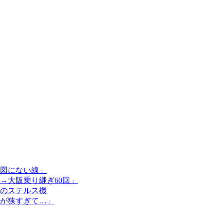
図にない線」
→大阪乗り継ぎ60回」
のステルス機
が狭すぎて…」