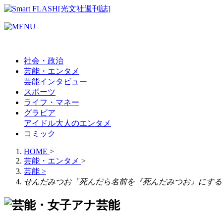
社会・政治
芸能・エンタメ
芸能
インタビュー
スポーツ
ライフ・マネー
グラビア
アイドル
大人のエンタメ
コミック
HOME
>
芸能・エンタメ
>
芸能
>
せんだみつお「死んだら名前を『死んだみつお』にする
芸能