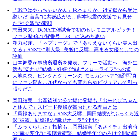
「戦争はやっちゃいかん」松本まりか、祖父母から受け
継いだ“言葉”に共感広がる…熊本地震の支援でも見せ
た“社会派”の素顔
志田未来、DeNA主催試合で初のセレモニアルピッチ！
ファン歴9年で背番号「33」に込めた思い
剛力彩芽、『ネプリーグ』で「ありえないくらい美人出
てる」SNSで “別人級” 美貌に反響…高まる女優としての
評価
山本舞香が事務所退所を発表、フリーで活動へ…海外生
活も“匂わせ”結婚・妊娠で進む“スローライフ”への道
大地真央、ピンクとグリーンの“モヒカンヘア”強烈写真
にファン驚き…70代なっても変わらぬビジュアルで引っ
張りだこ
岡田結実 出産後初の公の場に登場も「出来ればちゃん
と休んで」スピード復帰が賛否別れる理由とは
「貫禄ありますな」SNS大反響…岡田結実が“ふっくら近
影”披露、結婚後の“幸せオーラ”全開か
「ふっくらした」指摘も…岡田結実『あさイチ』出演時
の“幸せ変化”に視聴者衝撃、結婚半年でのろけ全開の順
調ぶり