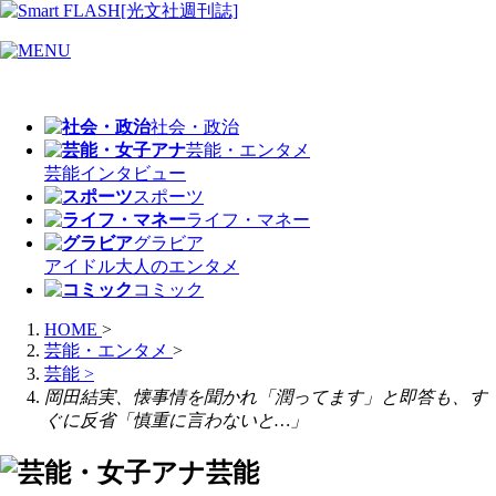
社会・政治
芸能・エンタメ
芸能
インタビュー
スポーツ
ライフ・マネー
グラビア
アイドル
大人のエンタメ
コミック
HOME
>
芸能・エンタメ
>
芸能
>
岡田結実、懐事情を聞かれ「潤ってます」と即答も、す
ぐに反省「慎重に言わないと…」
芸能