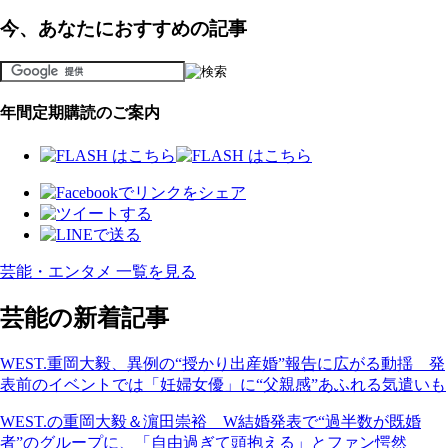
今、あなたにおすすめの記事
年間定期購読のご案内
芸能・エンタメ 一覧を見る
芸能の新着記事
WEST.重岡大毅、異例の“授かり出産婚”報告に広がる動揺 発
表前のイベントでは「妊婦女優」に“父親感”あふれる気遣いも
WEST.の重岡大毅＆濵田崇裕 W結婚発表で“過半数が既婚
者”のグループに、「自由過ぎて頭抱える」とファン愕然