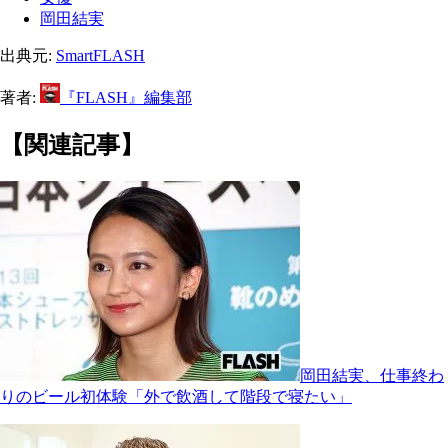
岡田結実
出典元:
SmartFLASH
著者:
『FLASH』編集部
【関連記事】
岡田結実、仕事終わ
りのビール初体験「外で飲酒して階段で寝たい」