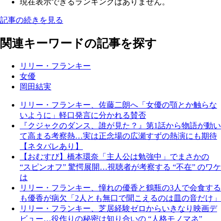
現在表示できるランキングはありません。
記事の続きを見る
関連キーワードの記事を探す
リリー・フランキー
女優
岡田結実
リリー・フランキー、佐藤二朗へ「女優の顎とか触らな
いように」軽口発言に分かれる賛否
『クジャクのダンス、誰が見た？』第1話から物語が動い
て高まる考察熱…実は正念場の広瀬すずの熱演にも期待
【ネタバレあり】
【おむすび】橋本環奈「主人公は勉強中」でまさかの
“スピンオフ” 驚愕展開…視聴者が考察する “不在” のワケ
は
リリー・フランキー、憧れの優香と鶴瓶の3人で会食する
も優香が病欠「2人とも無口で聞こえるのは皿の音だけ」
リリー・フランキー、芝居経験ゼロからいきなり映画デ
ビュー…役作りの秘密は知り合いの “人格モノマネ”