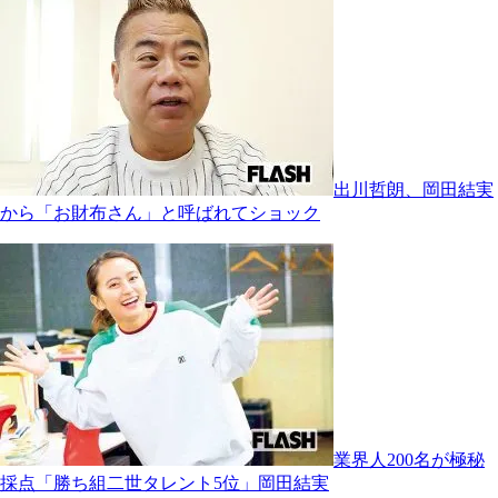
出川哲朗、岡田結実
から「お財布さん」と呼ばれてショック
業界人200名が極秘
採点「勝ち組二世タレント5位」岡田結実