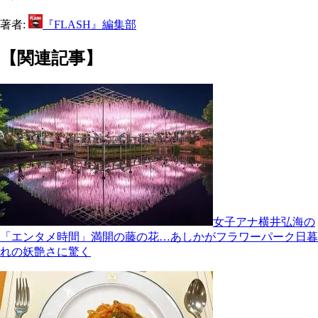
著者:
『FLASH』編集部
【関連記事】
女子アナ横井弘海の
「エンタメ時間」満開の藤の花…あしかがフラワーパーク日暮
れの妖艶さに驚く