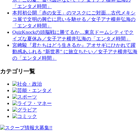
「エンタメ時間」
本邦初公開「赤の女王」のマスクにご対面…古代メキシ
コ展で文明の興亡に思いを馳せる／女子アナ横井弘海の
「エンタメ時間」
QuizKnockの頭脳戦に勝てるか…東京ドームシティでク
イズな夏休み／女子アナ横井弘海の「エンタメ時間」
宮﨑駿『君たちはどう生きるか』アオサギにひかれて躍
動感あふれる “新世界” に旅立ちたい／女子アナ横井弘海
の「エンタメ時間」
カテゴリ一覧