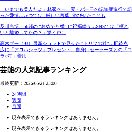
「いまでも美人だよ」林家ペー、妻・パー子の認知症進行で語
った愛情…かつては “厳しい言葉” 浴びせたことも
及川光博、56歳の “おめでた婚” に祝福続々…SNSでは「檀れ
いと離婚してたの？」驚く声も
高木ブー（93）最新ショットで見せた “ドリフの絆”…肥後克
広に「アロハシャツ」プレゼント、自身はセーラーズとの「コ
ラボT」着用
芸能の人気記事ランキング
最終更新：2026/05/21 23:00
24時間
週間
月間
現在表示できるランキングはありません。
現在表示できるランキングはありません。