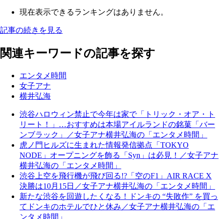
現在表示できるランキングはありません。
記事の続きを見る
関連キーワードの記事を探す
エンタメ時間
女子アナ
横井弘海
渋谷ハロウィン禁止で今年は家で「トリック・オア・ト
リート！」…おすすめは本場アイルランドの銘菓「バー
ンブラック」／女子アナ横井弘海の「エンタメ時間」
虎ノ門ヒルズに生まれた情報発信拠点「TOKYO
NODE」オープニングを飾る「Syn」は必見！／女子アナ
横井弘海の「エンタメ時間」
渋谷上空を飛行機が飛び回る!?「空のF1」AIR RACE X
決勝は10月15日／女子アナ横井弘海の「エンタメ時間」
新たな渋谷を回遊したくなる！ドンキの “失敗作” を買っ
てドンキのホテルでひと休み／女子アナ横井弘海の「エ
ンタメ時間」