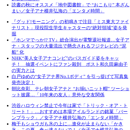
読書の秋にオススメ「地中図書館」で “おこもり” 本ざん
まい／女子アナ横井弘海の「エンタメ時間」
『グッド!モーニング』の初鳴きで注目「ミス東大ファイ
ナリスト」現役院生学生キャスターの“絶対領域”姿を発
掘
『ホンマでっか!? TV』総合演出が電撃退社報道…女子ア
ナ・スタッフの大量流出で懸念されるフジテレビの “泥
船” 化
NHK“美人女子アナコンビ”のバスガイド姿をキャッ
チ！ 抽選イベントにファン殺到 ポスト和久田麻由子
の実力とは
白戸ゆめの“女子アナ界No.1ボディ” を引っ提げて写真集
発売決定！
朝比奈彩、テレ朝女子アナと “お揃いニット帽” ツーショ
ット披露…「10年来の友人」意外な交友関係
渋谷ハロウィン禁止で今年は家で「トリック・オア・ト
リート！」…おすすめは本場アイルランドの銘菓「バー
ンブラック」／女子アナ横井弘海の「エンタメ時間」
梅干もショウガも氷の上に…進化が止まらない「かき
氷」この夏、食べ逃さないで！／女子アナ横井弘海の