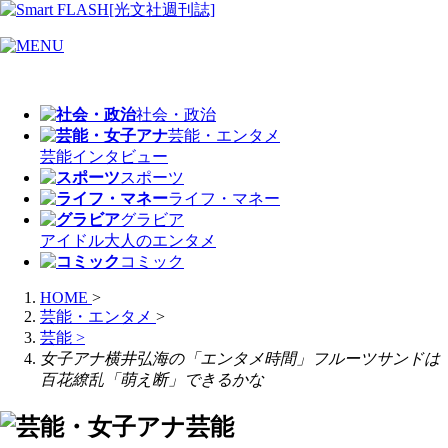
社会・政治
芸能・エンタメ
芸能
インタビュー
スポーツ
ライフ・マネー
グラビア
アイドル
大人のエンタメ
コミック
HOME
>
芸能・エンタメ
>
芸能
>
女子アナ横井弘海の「エンタメ時間」フルーツサンドは
百花繚乱「萌え断」できるかな
芸能