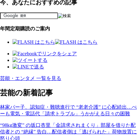
今、あなたにおすすめの記事
年間定期購読のご案内
芸能・エンタメ 一覧を見る
芸能の新着記事
林家パー子、認知症・難聴進行で “老老介護” に心配続出…ぺ
ーも電気・電話代「請求トラブル」うかがえる日々の困難
“98kg激変” の坂口杏里「金請求されまくり」部屋を借りた配
信者との “絶縁” 告白…配信者側は「逃げられた」荷物放置に
怒り心頭