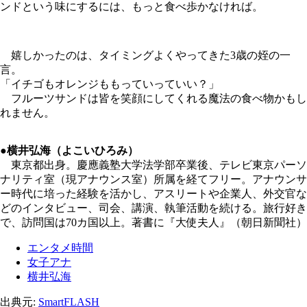
ンドという味にするには、もっと食べ歩かなければ。
嬉しかったのは、タイミングよくやってきた3歳の姪の一
言。
「イチゴもオレンジももっていっていい？」
フルーツサンドは皆を笑顔にしてくれる魔法の食べ物かもし
れません。
●横井弘海（よこいひろみ）
東京都出身。慶應義塾大学法学部卒業後、テレビ東京パーソ
ナリティ室（現アナウンス室）所属を経てフリー。アナウンサ
ー時代に培った経験を活かし、アスリートや企業人、外交官な
どのインタビュー、司会、講演、執筆活動を続ける。旅行好き
で、訪問国は70カ国以上。著書に『大使夫人』（朝日新聞社）
エンタメ時間
女子アナ
横井弘海
出典元:
SmartFLASH