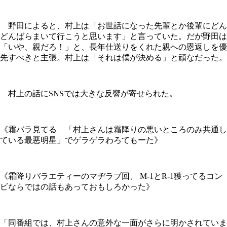
野田によると、村上は「お世話になった先輩とか後輩にどん
どんばらまいて行こうと思います」と言っていた。だが野田は
「いや、親だろ！」と、長年仕送りをくれた親への恩返しを優
先すべきと主張。村上は「それは僕が決める」と頑なだった。
村上の話にSNSでは大きな反響が寄せられた。
《霜バラ見てる 「村上さんは霜降りの悪いところのみ共通し
ている最悪明星」でゲラゲラわろてもーた》
《霜降りバラエティーのマヂラブ回、 M-1とR-1獲ってるコン
ビならではの話もあっておもしろかった》
「同番組では、村上さんの意外な一面がさらに明かされていま