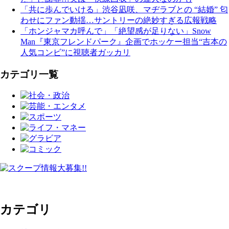
「共に歩んでいける」渋谷凪咲、マヂラブとの “結婚” 匂
わせにファン動揺…サントリーの絶妙すぎる広報戦略
「ホンジャマカ呼んで」「絶望感が足りない」Snow
Man『東京フレンドパーク』企画でホッケー担当“吉本の
人気コンビ”に視聴者ガッカリ
カテゴリ一覧
カテゴリ