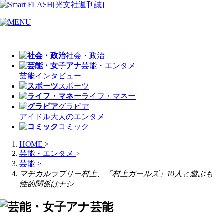
社会・政治
芸能・エンタメ
芸能
インタビュー
スポーツ
ライフ・マネー
グラビア
アイドル
大人のエンタメ
コミック
HOME
>
芸能・エンタメ
>
芸能
>
マヂカルラブリー村上、「村上ガールズ」10人と遊ぶも
性的関係はナシ
芸能