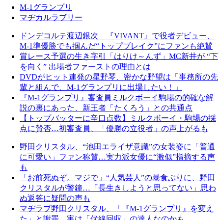
M-1グランプリ
マヂカルラブリー
ドンデコルテ渡辺銀次 『VIVANT』で役者デビュー、
M-1準優勝でも掴んだ“トップブレイク”にファンも絶賛
賞レース予選の生き字引「はりけ～んず」MC新井が “下
を向く” 出場者ファーストの理由とは
DVDがヒット連発の星野琴、密かな野望は「事務所の先
輩と組んで、M-1グランプリに出場したい！」
『M-1グランプリ』審査員ミルクボーイ駒場の的確な解
説の裏にあった、新王者「たくろう」との共通点
【トップバッターに辛口点数】ミルクボーイ・駒場の採
点に賛否…初審査員、「優勝の立役者」の声上がるも
野田クリスタル、“池田エライザ意識”の女装姿に「普通
に可愛い」ファン称賛…実力派女優に“激似”指摘する声
も
「お前死ぬぞ。マジで」“人気芸人”の暴食ぶりに、野田
クリスタルが警鐘…「長生きしようと思ってない」思わ
ぬ返答に疑問の声も
マヂラブ野田クリスタル、「『M-1グランプリ』を変え
た」と謝罪…実は「伏線回収」の達人なのかも