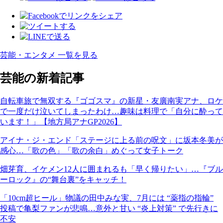
芸能・エンタメ 一覧を見る
芸能の新着記事
自転車旅で無双する『ゴゴスマ』の新星・友廣南実アナ、ロケ
で一度だけ泣いてしまったわけ…趣味は料理で「自分に酔って
います！」【地方局アナGP2026】
アイナ・ジ・エンド「ステージに上る前の呪文」に坂本冬美が
感心…「歌の色」「歌の余白」めぐって女子トーク
畑芽育、イケメン12人に囲まれるも「早く帰りたい」…『ブル
ーロック』の“舞台裏”をキャッチ！
「10cm超ヒール」物議の田中みな実、7月には “薬指の指輪”
投稿で亀梨ファンが悲鳴…意外と甘い “炎上対策” で先行きに
不安