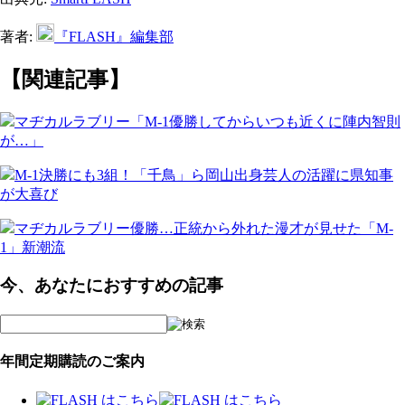
著者:
『FLASH』編集部
【関連記事】
マヂカルラブリー「M-1優勝してからいつも近くに陣内智則
が…」
M-1決勝にも3組！「千鳥」ら岡山出身芸人の活躍に県知事
が大喜び
マヂカルラブリー優勝…正統から外れた漫才が見せた「M-
1」新潮流
今、あなたにおすすめの記事
年間定期購読のご案内