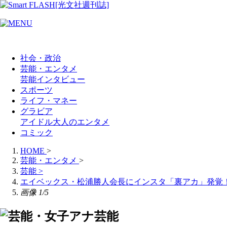
社会・政治
芸能・エンタメ
芸能
インタビュー
スポーツ
ライフ・マネー
グラビア
アイドル
大人のエンタメ
コミック
HOME
>
芸能・エンタメ
>
芸能
>
エイベックス・松浦勝人会長にインスタ「裏アカ」発覚！
画像 1/5
芸能