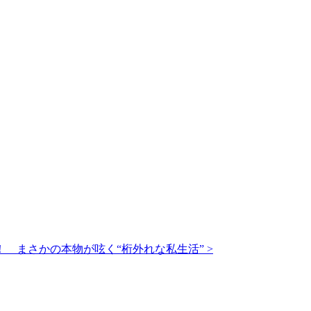
 まさかの本物が呟く“桁外れな私生活”
>