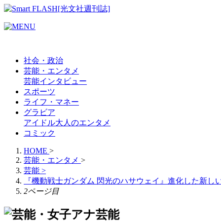
社会・政治
芸能・エンタメ
芸能
インタビュー
スポーツ
ライフ・マネー
グラビア
アイドル
大人のエンタメ
コミック
HOME
>
芸能・エンタメ
>
芸能
>
『機動戦士ガンダム 閃光のハサウェイ』進化した新し
2ページ目
芸能