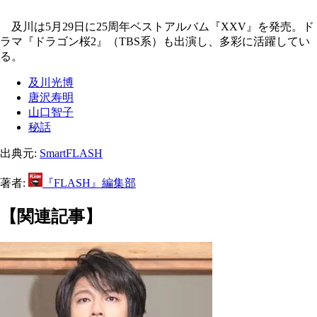
及川は5月29日に25周年ベストアルバム『XXV』を発売。ド
ラマ『ドラゴン桜2』（TBS系）も出演し、多彩に活躍してい
る。
及川光博
唐沢寿明
山口智子
秘話
出典元:
SmartFLASH
著者:
『FLASH』編集部
【関連記事】