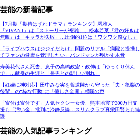
芸能の新着記事
【7月期「期待はずれドラマ」ランキング】堺雅人
『VIVANT』は「ストーリーが複雑」、松本若菜『君の好きは
無敵』は「キャラが失敗」…圧倒的1位は「ワクワク感なし」
「ライブハウスはジジイだらけ」問題のリアル「病院と提携し
てファンの健康を管理したい」バンドマンが明かす本音
寿美花代さん死去、息子の高嶋政宏・政伸は「ゆっくり休ん
で」…献身の生涯と「長男との悲しい別れ」
【妊婦に神対応】田中みな実を報道陣から守った「夫・亀梨の
後輩」の“粋な行動”に「優しさ全開」感嘆の声
「寄付は寄付です」人気セクシー女優、熊本地震で300万円支
援も「汚い金」批判に冷静反論…スリムクラブ真栄田賢らも擁
護
芸能の人気記事ランキング