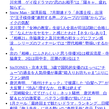
川光博 ゲイ役ドラマの“恋のお相手”は「陽キャ、疲れ
知らず」
Snow Man・深澤辰哉 7月期連ドラ「弁護士役」出演
で“王子様俳優”連想する声…グループの“日陰”からブレ
イクの気配
北川景子『女神の教室』生徒5人全員が司法試験に合格し
て「なんだかモヤモヤ」と感じたわけ【ネタバレあり】
『相棒21』寺脇康文と及川光博の初タッグにファン感
涙…シリーズのフィナーレでは “歴代相棒” 勢揃いするか
も
次の『相棒』にふさわしいと思う俳優3位は横浜流星・寺
脇康文、2位は田中圭、圧勝の第1位は？
SixTONES・京本大我、3歳で国民的女優のほっぺに“チ
ュー”の過去を人気俳優が暴露“箱入りお坊ちゃま”ぶりに
ファン納得
唐沢寿明、『格付けチェック』で披露した “白髪ヘア” が
大反響！ “渋み” 増すなか、仕事は絶えず
「宮崎駿化しててびっくり」ネット騒然 唐沢寿明 白
髪＆ヒゲの激変姿 ベテラン俳優の“狙い”とは
1月クール「最終回まで観たいドラマ」ランキング…日曜
劇場『御上先生』に迫る勢いの “奇想天外” 作品【500人