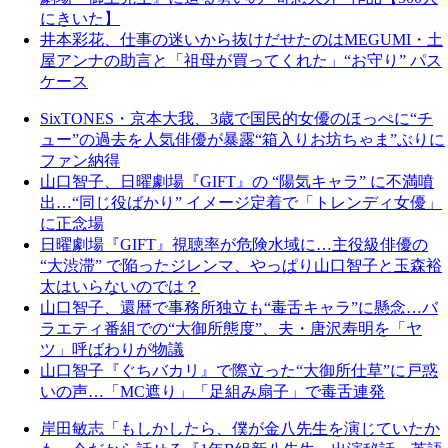
にきいた】
井本彩花、仕事の迷いから抜けだせたのはMEGUMI・土
屋アンナの助言と「祖母が買ってくれた」“お守り” パス
ケース
SixTONES・京本大我、3歳で国民的女優のほっぺに“チ
ュー”の過去を人気俳優が暴露“箱入りお坊ちゃま”ぶりに
ファン納得
山口智子、日曜劇場『GIFT』の “陽気キャラ” に不満噴
出…“同じ役ばかり” イメージ定着で「トレンディ女優」
に正念場
日曜劇場『GIFT』視聴率が危険水域に…主役級俳優の
“大渋滞” で陥ったジレンマ、やっぱり山口智子と玉森裕
太はいらないのでは？
山口智子、還暦で事務所独立も“毒舌キャラ”に懸念…バ
ラエティ番組での“大御所態度”、夫・唐沢寿明を「ヤ
ツ」呼ばわりが物議
山口智子『ぐちバカリ』で際立った“大御所仕草”に戸惑
いの声…「MC遮り」「足組み扇子」で毒舌連発
岸田敏志「もしかしたら、僕が金八先生を演じていたか