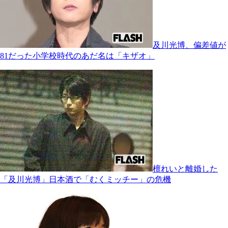
及川光博、偏差値が
81だった小学校時代のあだ名は「キザオ」
檀れいと離婚した
「及川光博」日本酒で「むくミッチー」の危機