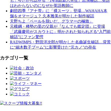
も」今だから話せる『1年B組新八先生』出演秘話…英語
はわからないのになぜか英語教師に
劇団四季『アナ雪』に「裸スーツ」登場…WAHAHA本
舗をオマージュ？ 久本雅美が明かした制作秘話
天野ちよ「ベールを脱いだ、グラマーの極致」
元横綱・稀勢の里の父親が『なんでも鑑定団』に登場
「武藤慶司がスカウトに」明かされた知られざる“入門前
秘話”にファン驚愕
RADWIMPS・野田洋次郎が明かした名曲誕生秘話…背景
に“細木数子ブーム”に影響受けた“元カノ”の存在
カテゴリ一覧