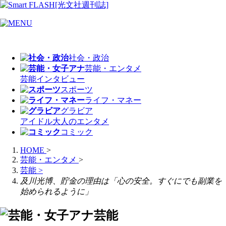
社会・政治
芸能・エンタメ
芸能
インタビュー
スポーツ
ライフ・マネー
グラビア
アイドル
大人のエンタメ
コミック
HOME
>
芸能・エンタメ
>
芸能
>
及川光博、貯金の理由は「心の安全。すぐにでも副業を
始められるように」
芸能