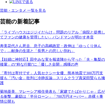
芸能・エンタメ 一覧を見る
芸能の新着記事
「ライブハウスはジジイだらけ」問題のリアル「病院と提携し
てファンの健康を管理したい」バンドマンが明かす本音
寿美花代さん死去、息子の高嶋政宏・政伸は「ゆっくり休ん
で」…献身の生涯と「長男との悲しい別れ」
【妊婦に神対応】田中みな実を報道陣から守った「夫・亀梨の
後輩」の“粋な行動”に「優しさ全開」感嘆の声
「寄付は寄付です」人気セクシー女優、熊本地震で300万円支
援も「汚い金」批判に冷静反論…スリムクラブ真栄田賢らも擁
護
菊地亜美、マレーシア移住発表も「家建てたばかりじゃ」広が
る衝撃…豪邸は「半分ローン」「700万円オーバー」赤裸々事
情公開も