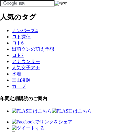
人気のタグ
ナンバーズ4
ロト探偵
ロト6
出萌クンの萌え予想
ロト7
アナウンサー
人気女子アナ
水着
三山凌輝
カープ
年間定期購読のご案内