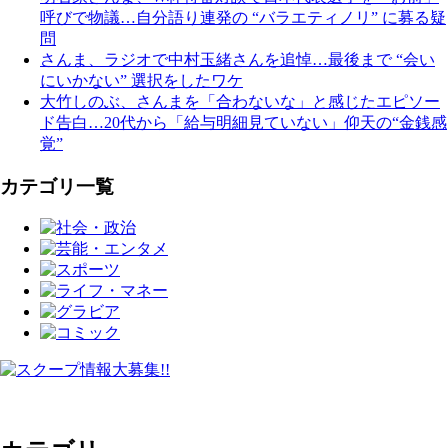
呼びで物議…自分語り連発の “バラエティノリ” に募る疑
問
さんま、ラジオで中村玉緒さんを追悼…最後まで “会い
にいかない” 選択をしたワケ
大竹しのぶ、さんまを「合わないな」と感じたエピソー
ド告白…20代から「給与明細見ていない」仰天の“金銭感
覚”
カテゴリ一覧