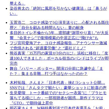
整える」
染谷将太の「絶対に風邪を引かない健康法」は「鼻うが
い」
玉置浩二 コロナ感染で3公演見送りに…心配される既往
歴と「自分を顧みる時間もない」妻の献身
多目的トイレ不倫から5年…渡部建“謝罪やり直し”が大反
響 “会見ナシ”で復帰模索の中居正広に“飛び火”も
フジ宮司愛海アナ、コロナ感染報告…アナウンサー激減
で危惧される “超過重労働” と “退社ドミノ”
熊谷真実「35万円の家賃が3分の1に!」浜松に移住し「友
達100人できました」ボーカル担当のバンドはライブが即
完売
舞台『ハリー・ポッター』開演15分前に急遽中止「ま
た？」集まる非難…打つ手はなかったのか？
木村拓哉、さんまと「日本代表」挟む3ショット公開…
SNSでは「さんタクで観たい」豪華ショットに歓喜の声
生見愛瑠 トーク番組での“セクシー衣装”に「ブラヒモ
落ちてる様にしか」一部視聴者が困惑…新作ドラマは
『GTO』で期待値上昇中
明石家さんま、W杯特番対談で日本代表選手を「お前」