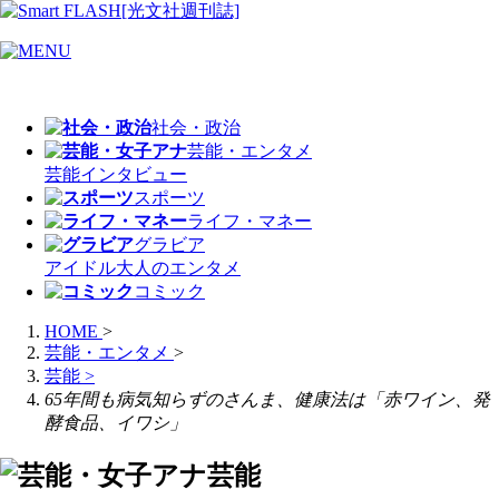
社会・政治
芸能・エンタメ
芸能
インタビュー
スポーツ
ライフ・マネー
グラビア
アイドル
大人のエンタメ
コミック
HOME
>
芸能・エンタメ
>
芸能
>
65年間も病気知らずのさんま、健康法は「赤ワイン、発
酵食品、イワシ」
芸能