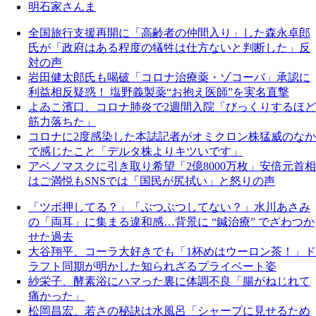
明石家さんま
全国旅行支援再開に「高齢者の仲間入り」した森永卓郎
氏が「政府はある程度の犠牲は仕方ないと判断した」反
対の声
岩田健太郎氏も喝破「コロナ治療薬・ゾコーバ」承認に
利益相反疑惑！ 塩野義製薬“お抱え医師”を実名直撃
よゐこ濱口、コロナ肺炎で2週間入院「びっくりするほど
筋力落ちた」
コロナに2度感染した本誌記者がオミクロン株猛威のなか
で感じたこと「デルタ株よりキツいです」
アベノマスクに引き取り希望「2億8000万枚」安倍元首相
はご満悦もSNSでは「国民が尻拭い」と怒りの声
「ツボ押してる？」「ぶつぶつしてない？」水川あさみ
の「両耳」に集まる違和感…背景に “鍼治療” でざわつか
せた過去
大谷翔平、コーラ大好きでも「1杯めはウーロン茶！」ド
ラフト同期が明かした知られざるプライベート姿
紗栄子、酵素浴にハマった裏に体調不良「腸がねじれて
痛かった」
松岡昌宏、若さの秘訣は水風呂「シャープに見せるため