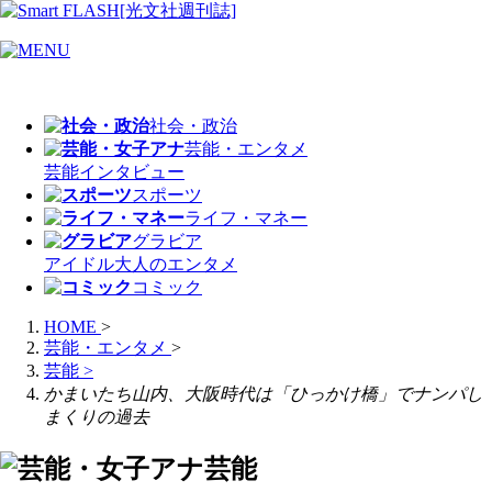
社会・政治
芸能・エンタメ
芸能
インタビュー
スポーツ
ライフ・マネー
グラビア
アイドル
大人のエンタメ
コミック
HOME
>
芸能・エンタメ
>
芸能
>
かまいたち山内、大阪時代は「ひっかけ橋」でナンパし
まくりの過去
芸能