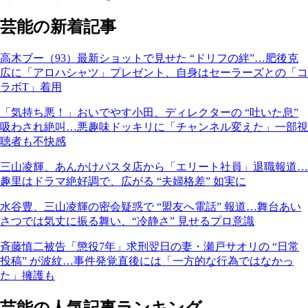
芸能の新着記事
高木ブー（93）最新ショットで見せた “ドリフの絆”…肥後克
広に「アロハシャツ」プレゼント、自身はセーラーズとの「コ
ラボT」着用
「気持ち悪！」おいでやす小田、ディレクターの “吐いた息”
吸わされ絶叫…悪趣味ドッキリに「チャンネル変えた」一部視
聴者も不快感
三山凌輝、あんかけパスタ店から「エリート社員」退職報道…
趣里はドラマ絶好調で、広がる “夫婦格差” 如実に
水谷豊、三山凌輝の密会疑惑で “盟友へ電話” 報道…舞台あい
さつでは気丈に振る舞い、“冷静さ” 見せるプロ意識
斉藤慎二被告「懲役7年」求刑翌日の妻・瀬戸サオリの “日常
投稿” が波紋…事件発覚直後には「一方的な行為ではなかっ
た」擁護も