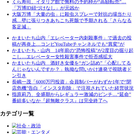
くら寿司、イタリア館で無料の予約枠が“高額転売”…
「万博ID紐づけなし」が元凶か
大阪万博「大量の虫」に殺虫スプレーで対抗の場当たり
感…壁に張りつきあちこち死骸で予期される「さらなる
客足減」
かまいたち山内「エレベーター内刺殺事件」で過去の投
稿が再炎上…コンビYouTubeチャンネルでも“異変”が
かまいたち・山内 14年前の“恐怖投稿”が2度目の掘り起
こし…エレベーター女性殺害事件で拒否感拡大
かまいたち山内 酒好き女優を“ガン詰め”「心配してる
んじゃないんですか？」執拗な問いかけ連発で視聴者ド
ン引き
長嶋一茂「6000万円投資」会員制バーがわずか1年で“閉
店危機”告白「インスタ削除」で注視されていた経営状況
指原莉乃、全盛期からレギュラー激減のピンチ…“延命”
番組多いなか『超無敵クラス』は完全終了へ
カテゴリ一覧