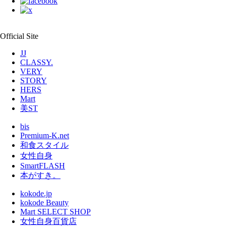
Official Site
JJ
CLASSY.
VERY
STORY
HERS
Mart
美ST
bis
Premium-K.net
和食スタイル
女性自身
SmartFLASH
本がすき。
kokode.jp
kokode Beauty
Mart SELECT SHOP
女性自身百貨店