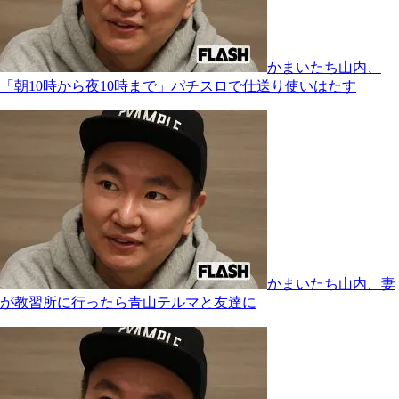
かまいたち山内、
「朝10時から夜10時まで」パチスロで仕送り使いはたす
かまいたち山内、妻
が教習所に行ったら青山テルマと友達に