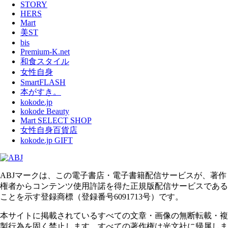
STORY
HERS
Mart
美ST
bis
Premium-K.net
和食スタイル
女性自身
SmartFLASH
本がすき。
kokode.jp
kokode Beauty
Mart SELECT SHOP
女性自身百貨店
kokode.jp GIFT
ABJマークは、この電子書店・電子書籍配信サービスが、著作
権者からコンテンツ使用許諾を得た正規版配信サービスである
ことを示す登録商標（登録番号6091713号）です。
本サイトに掲載されているすべての文章・画像の無断転載・複
製行為を固く禁止します。すべての著作権は光文社に帰属しま