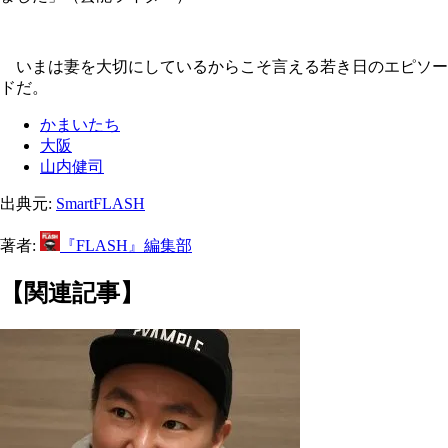
いまは妻を大切にしているからこそ言える若き日のエピソー
ドだ。
かまいたち
大阪
山内健司
出典元:
SmartFLASH
著者:
『FLASH』編集部
【関連記事】