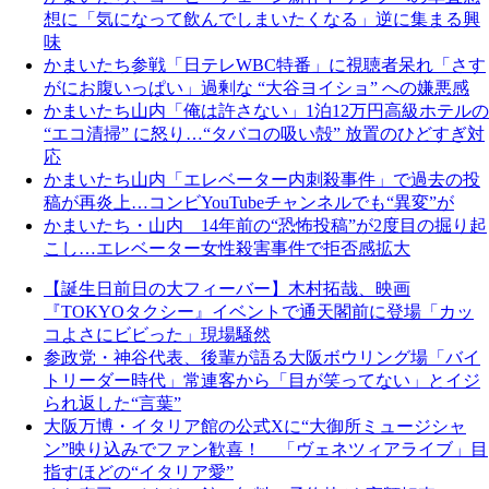
想に「気になって飲んでしまいたくなる」逆に集まる興
味
かまいたち参戦「日テレWBC特番」に視聴者呆れ「さす
がにお腹いっぱい」過剰な “大谷ヨイショ” への嫌悪感
かまいたち山内「俺は許さない」1泊12万円高級ホテルの
“エコ清掃” に怒り…“タバコの吸い殻” 放置のひどすぎ対
応
かまいたち山内「エレベーター内刺殺事件」で過去の投
稿が再炎上…コンビYouTubeチャンネルでも“異変”が
かまいたち・山内 14年前の“恐怖投稿”が2度目の掘り起
こし…エレベーター女性殺害事件で拒否感拡大
【誕生日前日の大フィーバー】木村拓哉、映画
『TOKYOタクシー』イベントで通天閣前に登場「カッ
コよさにビビった」現場騒然
参政党・神谷代表、後輩が語る大阪ボウリング場「バイ
トリーダー時代」常連客から「目が笑ってない」とイジ
られ返した“言葉”
大阪万博・イタリア館の公式Xに“大御所ミュージシャ
ン”映り込みでファン歓喜！ 「ヴェネツィアライブ」目
指すほどの“イタリア愛”