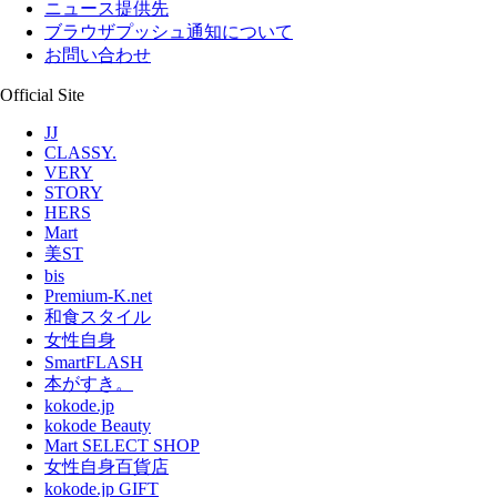
ニュース提供先
ブラウザプッシュ通知について
お問い合わせ
Official Site
JJ
CLASSY.
VERY
STORY
HERS
Mart
美ST
bis
Premium-K.net
和食スタイル
女性自身
SmartFLASH
本がすき。
kokode.jp
kokode Beauty
Mart SELECT SHOP
女性自身百貨店
kokode.jp GIFT