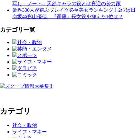
写し」ノート…天然キャラの役とは真逆の努力家
業界300人が選ぶブレイク必至美女ランキング！2位は日
向坂46影山優佳、『家康』長女役を抑えた1位は？
カテゴリ一覧
カテゴリ
社会・政治
ライフ・マネー