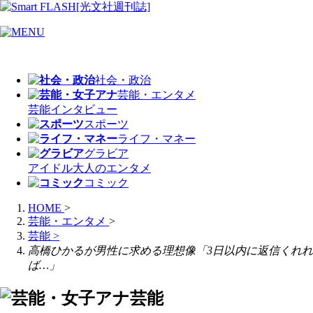
社会・政治
芸能・エンタメ
芸能
インタビュー
スポーツ
ライフ・マネー
グラビア
アイドル
大人のエンタメ
コミック
HOME
>
芸能・エンタメ
>
芸能
>
高橋ひかるが男性に求める理想像「3日以内に返信くれれ
ば…」
芸能