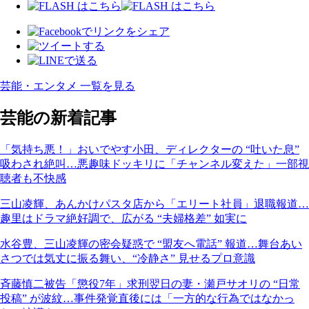
芸能・エンタメ 一覧を見る
芸能の新着記事
「気持ち悪！」おいでやす小田、ディレクターの “吐いた息”
吸わされ絶叫…悪趣味ドッキリに「チャンネル変えた」一部視
聴者も不快感
三山凌輝、あんかけパスタ店から「エリート社員」退職報道…
趣里はドラマ絶好調で、広がる “夫婦格差” 如実に
水谷豊、三山凌輝の密会疑惑で “盟友へ電話” 報道…舞台あい
さつでは気丈に振る舞い、“冷静さ” 見せるプロ意識
斉藤慎二被告「懲役7年」求刑翌日の妻・瀬戸サオリの “日常
投稿” が波紋…事件発覚直後には「一方的な行為ではなかっ