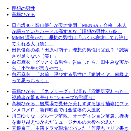
理想の男性
高橋ひかる
日向坂46・影山優佳が天才集団「MENSA」合格 本人
が語っていたハードル高すぎな「理想の男性3カ条」
MMM 渥美かな、理想の男性は「いくら寝坊しても許し
てくれる人（笑）」
田原俊彦の娘「田原可南子」理想の男性は父親？「誠実
さが足りない（笑）」
白石麻衣「グッとくる男性」告白したら、田中みな実か
ら「小学生が言うやつ」
白石麻衣、「お前」呼びする男性に「絶対イヤ。何様よ
って思っちゃう」
高橋ひかる 『ネプリーグ』出演も「雰囲気変わった」
視聴者が驚き寄せた“シャープな顎周り”
髙橋ひかる、競馬場で見せた美しすぎる振り袖姿にファ
ンメロメロ…新作映画では金髪姿の大激変
川口ゆりな グループ解散、オーディション落選…挫折
を乗り越えつかんだミュージカルの大役への思い
芳根京子、主演ドラマ現場でバレた「何度もセリフ書き