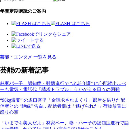
年間定期購読のご案内
芸能・エンタメ 一覧を見る
芸能の新着記事
林家パー子、認知症・難聴進行で “老老介護” に心配続出…ぺ
ーも電気・電話代「請求トラブル」うかがえる日々の困難
“98kg激変” の坂口杏里「金請求されまくり」部屋を借りた配
信者との “絶縁” 告白…配信者側は「逃げられた」荷物放置に
怒り心頭
「いまでも美人だよ」林家ペー、妻・パー子の認知症進行で語
った愛情…かつては “厳しい言葉” 浴びせたことも