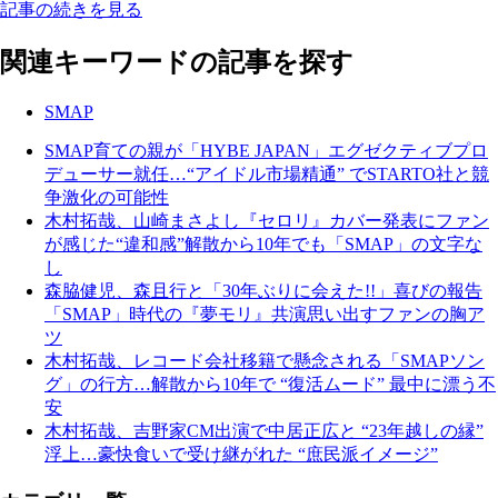
記事の続きを見る
関連キーワードの記事を探す
SMAP
SMAP育ての親が「HYBE JAPAN」エグゼクティブプロ
デューサー就任…“アイドル市場精通” でSTARTO社と競
争激化の可能性
木村拓哉、山崎まさよし『セロリ』カバー発表にファン
が感じた“違和感”解散から10年でも「SMAP」の文字な
し
森脇健児、森且行と「30年ぶりに会えた!!」喜びの報告
「SMAP」時代の『夢モリ』共演思い出すファンの胸ア
ツ
木村拓哉、レコード会社移籍で懸念される「SMAPソン
グ」の行方…解散から10年で “復活ムード” 最中に漂う不
安
木村拓哉、吉野家CM出演で中居正広と “23年越しの縁”
浮上…豪快食いで受け継がれた “庶民派イメージ”