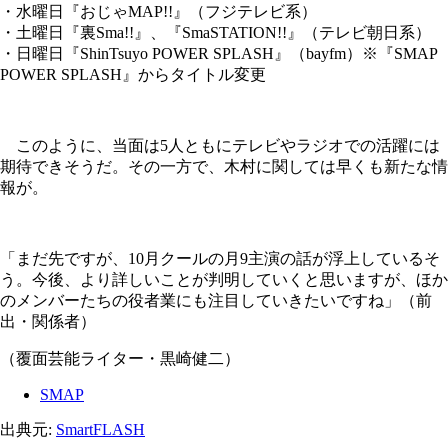
・水曜日『おじゃMAP!!』（フジテレビ系）
・土曜日『裏Sma!!』、『SmaSTATION!!』（テレビ朝日系）
・日曜日『ShinTsuyo POWER SPLASH』（bayfm）※『SMAP
POWER SPLASH』からタイトル変更
このように、当面は5人ともにテレビやラジオでの活躍には
期待できそうだ。その一方で、木村に関しては早くも新たな情
報が。
「まだ先ですが、10月クールの月9主演の話が浮上しているそ
う。今後、より詳しいことが判明していくと思いますが、ほか
のメンバーたちの役者業にも注目していきたいですね」（前
出・関係者）
（覆面芸能ライター・黒崎健二）
SMAP
出典元:
SmartFLASH