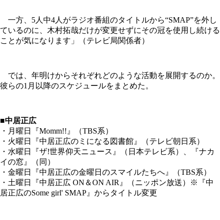
一方、5人中4人がラジオ番組のタイトルから“SMAP”を外し
ているのに、木村拓哉だけが変更せずにその冠を使用し続ける
ことが気になります」（テレビ局関係者）
では、年明けからそれぞれどのような活動を展開するのか。
彼らの1月以降のスケジュールをまとめた。
■中居正広
・月曜日『Momm!!』（TBS系）
・火曜日『中居正広のミになる図書館』（テレビ朝日系）
・水曜日『ザ!世界仰天ニュース』（日本テレビ系）、『ナカ
イの窓』（同）
・金曜日『中居正広の金曜日のスマイルたちへ』（TBS系）
・土曜日『中居正広 ON＆ON AIR』（ニッポン放送）※『中
居正広のSome girl' SMAP』からタイトル変更