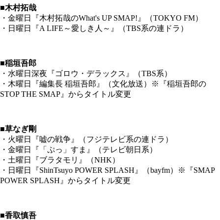
■木村拓哉
・金曜日『木村拓哉のWhat's UP SMAP!』（TOKYO FM）
・日曜日『A LIFE～愛しき人～』（TBS系の連ドラ）
■稲垣吾郎
・水曜日深夜『ゴロウ・デラックス』（TBS系）
・木曜日『編集長 稲垣吾郎』（文化放送）※『稲垣吾郎の
STOP THE SMAP』からタイトル変更
■草なぎ剛
・火曜日『嘘の戦争』（フジテレビ系の連ドラ）
・金曜日『「ぷっ」すま』（テレビ朝日系）
・土曜日『ブラタモリ』（NHK）
・日曜日『ShinTsuyo POWER SPLASH』（bayfm）※『SMAP
POWER SPLASH』からタイトル変更
■香取慎吾