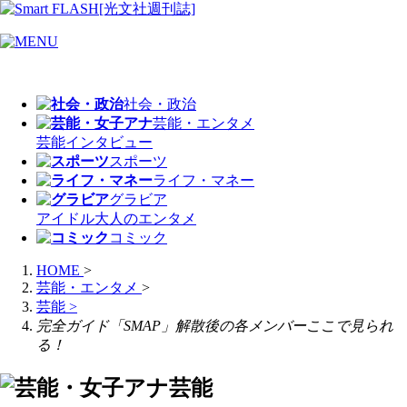
社会・政治
芸能・エンタメ
芸能
インタビュー
スポーツ
ライフ・マネー
グラビア
アイドル
大人のエンタメ
コミック
HOME
>
芸能・エンタメ
>
芸能
>
完全ガイド「SMAP」解散後の各メンバーここで見られ
る！
芸能