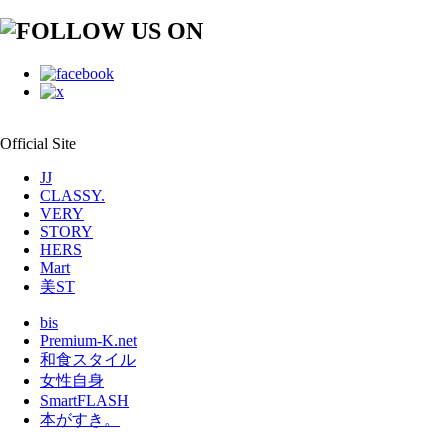
Official Site
JJ
CLASSY.
VERY
STORY
HERS
Mart
美ST
bis
Premium-K.net
和食スタイル
女性自身
SmartFLASH
本がすき。