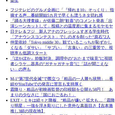
亜生
フジテレビのグルメ企画に「『帰れま10』そっくり」 指
摘する声…番組開始5カ月で早くも漂うネタ切れ感
『踊る大捜査線』が佐藤二朗“歓喜”のコメント発表「出
演シーンカットして」投稿との温度差に集まるモヤモヤ
日テレ＆フジ 新人アナのフレッシュすぎる学生時代
「アナウンスコンテスト」でしのぎを削った“原石”2人
仲里依紗『Tokyo middle 30』観ているこっちが恥ずかし
くなる「ダサい」「サブい」「古臭い」の三重苦で、視
聴率も低調スタート
『ぽかぽか』炒飯対決、調理中の“おたまで味見”に視聴
者シラケ…器具の“ガチャガチャ音”に「話が聞こえな
い」の声も
M-1“第7世代全滅”で際立つ「粗品の一人勝ち状態」…番
組やYouTubeでの発言に苦言も支持厚く
霜降り・粗品が初映画監督の印税額を公開も58円！ あ
まりの少なさに「国におごるわ！」
EXIT・ミキは続々と降板、“粗品が嫌い” 拡大も…「霜降
り明星」一強を浮き彫りにした意外な真面目さ【吉本激
推し3組の現在地】