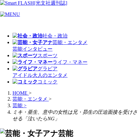
社会・政治
芸能・エンタメ
芸能
インタビュー
スポーツ
ライフ・マネー
グラビア
アイドル
大人のエンタメ
コミック
HOME
>
芸能・エンタメ
>
芸能
>
ミキ・亜生、意中の女性は兄・昴生の圧迫面接を受けさ
せる「泣いたらNG」
芸能