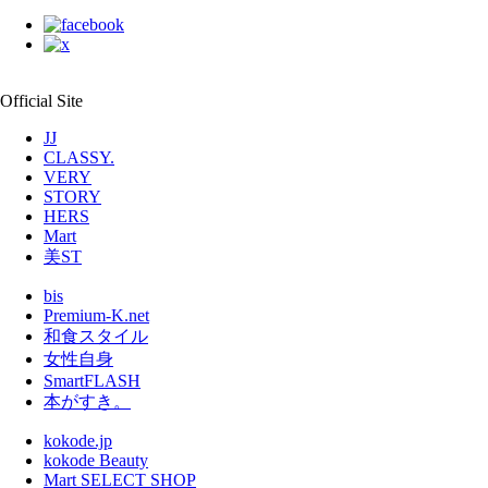
Official Site
JJ
CLASSY.
VERY
STORY
HERS
Mart
美ST
bis
Premium-K.net
和食スタイル
女性自身
SmartFLASH
本がすき。
kokode.jp
kokode Beauty
Mart SELECT SHOP