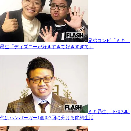
兄弟コンビ「ミキ」
昂生「ディズニーが好きすぎて好きすぎて」
ミキ昴生、下積み時
代はハンバーガー1個を3回に分ける節約生活