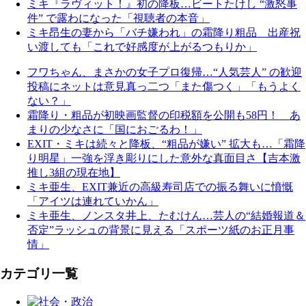
ミキ『ラヴィット！』初の降板…ビートたけし “激怒事
件” で露わになった「視聴者の本音」
ミキ昂生の妻から「バチ嫌われ」の霜降り粗品 出産祝
い渡しても「これで好感度が上がるつもりか」
フワちゃん、まさかの女子プロ復帰…“人気芸人” の歓迎
投稿にネットは意見真っ二つ「また傷つく」「もうよく
ない？」
霜降り・粗品が初映画監督の印税額を公開も58円！ あ
まりの少なさに「国におごるわ！」
EXIT・ミキは続々と降板、“粗品が嫌い” 拡大も…「霜降
り明星」一強を浮き彫りにした意外な真面目さ【吉本激
推し3組の現在地】
ミキ亜生、EXIT兼近の高級寿司店での振る舞いに憤慨
「アイツは連れていかん」
ミキ亜生、ノンスタ井上、たむけん…芸人の“結婚報道＆
否定”ラッシュの背景に見える「スポーツ紙のお正月事
情」
カテゴリ一覧