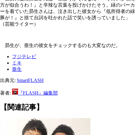
方が似合うわ！』と辛辣な言葉を投げかけたそう。緑のパーカ
ーを着ていた昴生さんは、泣き出した彼女から『低所得者の緑
豚が！』と捨て台詞を吐かれた話で笑いを誘っていました」
（芸能ライター）
昴生が、亜生の彼女をチェックするのも大変なのだ。
フジテレビ
ミキ
亜生
出典元:
SmartFLASH
著者:
『FLASH』編集部
【関連記事】