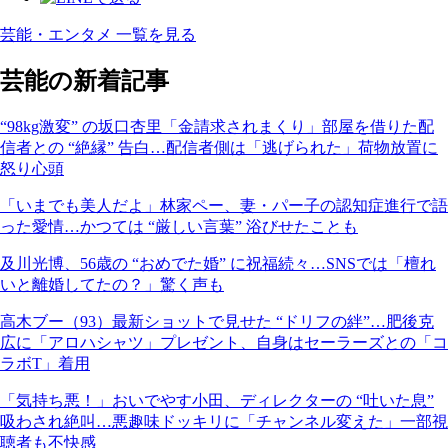
芸能・エンタメ 一覧を見る
芸能の新着記事
“98kg激変” の坂口杏里「金請求されまくり」部屋を借りた配
信者との “絶縁” 告白…配信者側は「逃げられた」荷物放置に
怒り心頭
「いまでも美人だよ」林家ペー、妻・パー子の認知症進行で語
った愛情…かつては “厳しい言葉” 浴びせたことも
及川光博、56歳の “おめでた婚” に祝福続々…SNSでは「檀れ
いと離婚してたの？」驚く声も
高木ブー（93）最新ショットで見せた “ドリフの絆”…肥後克
広に「アロハシャツ」プレゼント、自身はセーラーズとの「コ
ラボT」着用
「気持ち悪！」おいでやす小田、ディレクターの “吐いた息”
吸わされ絶叫…悪趣味ドッキリに「チャンネル変えた」一部視
聴者も不快感