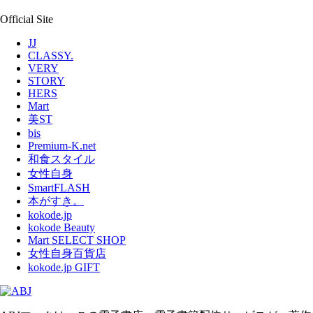
Official Site
JJ
CLASSY.
VERY
STORY
HERS
Mart
美ST
bis
Premium-K.net
和食スタイル
女性自身
SmartFLASH
本がすき。
kokode.jp
kokode Beauty
Mart SELECT SHOP
女性自身百貨店
kokode.jp GIFT