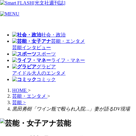
社会・政治
芸能・エンタメ
芸能
インタビュー
スポーツ
ライフ・マネー
グラビア
アイドル
大人のエンタメ
コミック
HOME
>
芸能・エンタメ
>
芸能
>
黒田勇樹「ワイン瓶で殴られ入院…」妻が語るDV現場
芸能