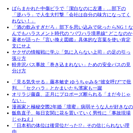
ばらまかれた中傷ビラで「潔白なのに左遷」…部下の
「逆ハラ」で人生大打撃「会社は自分の味方になってく
れない！」
「酒の飲みすぎだろ」部下を思い込みで叱ったらNG！な
んでもハラスメント時代の “パワハラ境界線” どこなのか
著者が語った『言い換え図鑑』具体的な言葉を使い肯定
文にせよ
ヤクザの情報戦に学ぶ「気に入らない上司」の足の引っ
張り方
軽井沢バス事故「巻き込まれない」ための安全バスの見
分け方
「見る気失せる」藤本敏史 ゆうちゃみを“彼女呼び”で批
判、「セクハラ」とかまいたち濱家も一蹴
オリラジ藤森、正月にプロポーズ断られる「まだ今じゃ
ない」
漫画家と極秘交際2年婚「壇蜜」病弱そうな人が好きなの
飯島直子、毎日玄関に花を置いていく男性に「事故現場
じゃねえ｣
「日本初の体位は後背位だった!?」その信じられない理
由