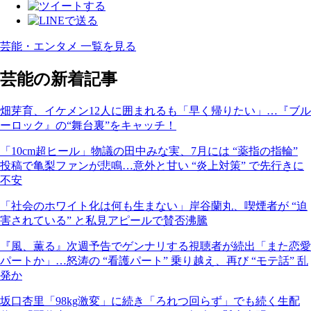
芸能・エンタメ 一覧を見る
芸能の新着記事
畑芽育、イケメン12人に囲まれるも「早く帰りたい」…『ブル
ーロック』の“舞台裏”をキャッチ！
「10cm超ヒール」物議の田中みな実、7月には “薬指の指輪”
投稿で亀梨ファンが悲鳴…意外と甘い “炎上対策” で先行きに
不安
「社会のホワイト化は何も生まない」岸谷蘭丸、喫煙者が “迫
害されている” と私見アピールで賛否沸騰
『風、薫る』次週予告でゲンナリする視聴者が続出「また恋愛
パートか」…怒涛の “看護パート” 乗り越え、再び “モテ話” 乱
発か
坂口杏里「98kg激変」に続き「ろれつ回らず」でも続く生配