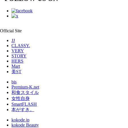
Official Site
JJ
CLASSY.
VERY
STORY
HERS
Mart
美ST
bis
Premium-K.net
和食スタイル
女性自身
SmartFLASH
本がすき。
kokode.jp
kokode Beauty