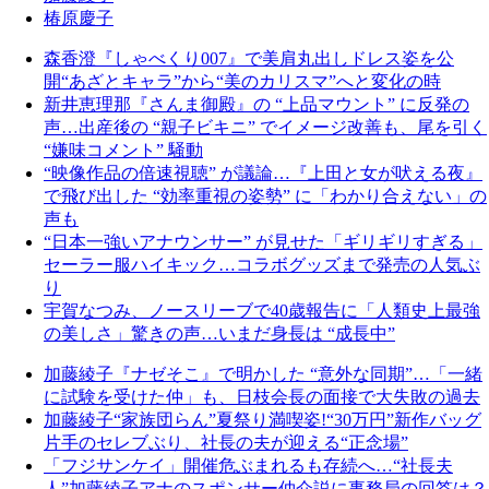
椿原慶子
森香澄『しゃべくり007』で美肩丸出しドレス姿を公
開“あざとキャラ”から“美のカリスマ”へと変化の時
新井恵理那『さんま御殿』の “上品マウント” に反発の
声…出産後の “親子ビキニ” でイメージ改善も、尾を引く
“嫌味コメント” 騒動
“映像作品の倍速視聴” が議論…『上田と女が吠える夜』
で飛び出した “効率重視の姿勢” に「わかり合えない」の
声も
“日本一強いアナウンサー” が見せた「ギリギリすぎる」
セーラー服ハイキック…コラボグッズまで発売の人気ぶ
り
宇賀なつみ、ノースリーブで40歳報告に「人類史上最強
の美しさ」驚きの声…いまだ身長は “成長中”
加藤綾子『ナゼそこ』で明かした “意外な同期”…「一緒
に試験を受けた仲」も、日枝会長の面接で大失敗の過去
加藤綾子“家族団らん”夏祭り満喫姿!“30万円”新作バッグ
片手のセレブぶり、社長の夫が迎える“正念場”
「フジサンケイ」開催危ぶまれるも存続へ…“社長夫
人”加藤綾子アナのスポンサー仲介説に事務局の回答は？