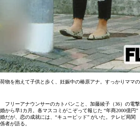
荷物を抱えて子供と歩く、妊娠中の椿原アナ。すっかりママの
フリーアナウンサーのカトパンこと、加藤綾子（36）の電撃
婚から早1カ月。各マスコミがこぞって報じた “年商2000億円”
婚だが、恋の成就には、“キューピッド” がいた。テレビ局関
係者が語る。