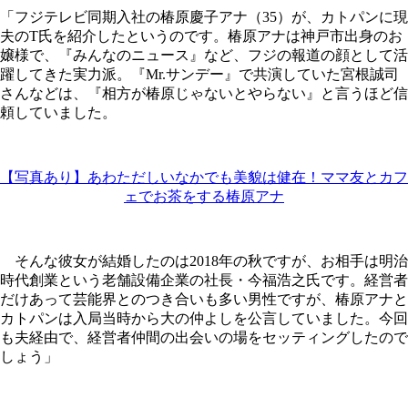
「フジテレビ同期入社の椿原慶子アナ（35）が、カトパンに現
夫のT氏を紹介したというのです。椿原アナは神戸市出身のお
嬢様で、『みんなのニュース』など、フジの報道の顔として活
躍してきた実力派。『Mr.サンデー』で共演していた宮根誠司
さんなどは、『相方が椿原じゃないとやらない』と言うほど信
頼していました。
【写真あり】あわただしいなかでも美貌は健在！ママ友とカフ
ェでお茶をする椿原アナ
そんな彼女が結婚したのは2018年の秋ですが、お相手は明治
時代創業という老舗設備企業の社長・今福浩之氏です。経営者
だけあって芸能界とのつき合いも多い男性ですが、椿原アナと
カトパンは入局当時から大の仲よしを公言していました。今回
も夫経由で、経営者仲間の出会いの場をセッティングしたので
しょう」