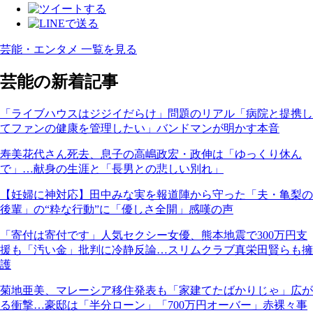
芸能・エンタメ 一覧を見る
芸能の新着記事
「ライブハウスはジジイだらけ」問題のリアル「病院と提携し
てファンの健康を管理したい」バンドマンが明かす本音
寿美花代さん死去、息子の高嶋政宏・政伸は「ゆっくり休ん
で」…献身の生涯と「長男との悲しい別れ」
【妊婦に神対応】田中みな実を報道陣から守った「夫・亀梨の
後輩」の“粋な行動”に「優しさ全開」感嘆の声
「寄付は寄付です」人気セクシー女優、熊本地震で300万円支
援も「汚い金」批判に冷静反論…スリムクラブ真栄田賢らも擁
護
菊地亜美、マレーシア移住発表も「家建てたばかりじゃ」広が
る衝撃…豪邸は「半分ローン」「700万円オーバー」赤裸々事