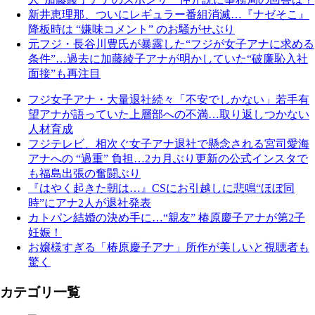
新井恵理那、ついにレギュラー番組消滅…『ナゼそこ』
降板時は “嫌味コメント” のお騒がせぶり
元フジ・長谷川豊氏が暴露した“フジが女子アナに求める
条件”…過去に加藤綾子アナが明かしていた“破廉恥入社
面接”も再注目
フジ女子アナ・大量退社続々「不安でしかない」若手有
望アナが語っていた上層部への不満…取り返しつかない
人材育成
フジテレビ、相次ぐ女子アナ退社で懸念される宮司愛海
アナへの “過重” 負担…2カ月ぶり更新の公式インスタで
も福島出張の奮闘ぶり
『はやく起きた朝は…』CSにお引越しに悲鳴“ほぼ同
時”にアナ2人が退社発表
カトパン結婚の決め手に…“親友” 椿原慶子アナが第2子
妊娠！
お嬢様すぎる「椿原慶子アナ」所作が美しいと視聴者も
驚く
カテゴリ一覧