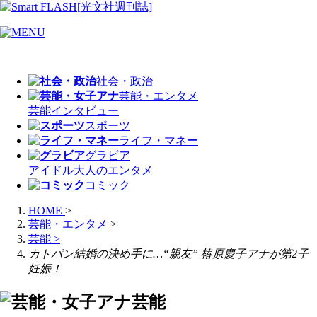
社会・政治
芸能・エンタメ
芸能
インタビュー
スポーツ
ライフ・マネー
グラビア
アイドル
大人のエンタメ
コミック
HOME
>
芸能・エンタメ
>
芸能
>
カトパン結婚の決め手に…“親友” 椿原慶子アナが第2子
妊娠！
芸能