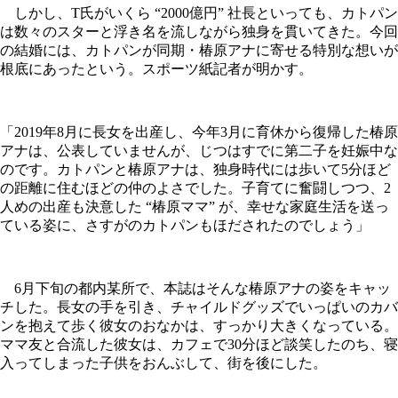
しかし、T氏がいくら “2000億円” 社長といっても、カトパン
は数々のスターと浮き名を流しながら独身を貫いてきた。今回
の結婚には、カトパンが同期・椿原アナに寄せる特別な想いが
根底にあったという。スポーツ紙記者が明かす。
「2019年8月に長女を出産し、今年3月に育休から復帰した椿原
アナは、公表していませんが、じつはすでに第二子を妊娠中な
のです。カトパンと椿原アナは、独身時代には歩いて5分ほど
の距離に住むほどの仲のよさでした。子育てに奮闘しつつ、2
人めの出産も決意した “椿原ママ” が、幸せな家庭生活を送っ
ている姿に、さすがのカトパンもほだされたのでしょう」
6月下旬の都内某所で、本誌はそんな椿原アナの姿をキャッ
チした。長女の手を引き、チャイルドグッズでいっぱいのカバ
ンを抱えて歩く彼女のおなかは、すっかり大きくなっている。
ママ友と合流した彼女は、カフェで30分ほど談笑したのち、寝
入ってしまった子供をおんぶして、街を後にした。