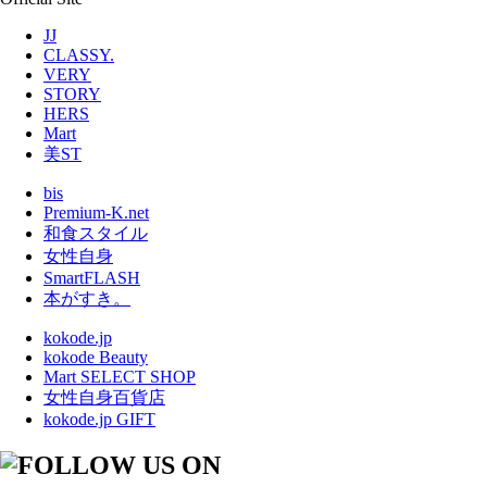
JJ
CLASSY.
VERY
STORY
HERS
Mart
美ST
bis
Premium-K.net
和食スタイル
女性自身
SmartFLASH
本がすき。
kokode.jp
kokode Beauty
Mart SELECT SHOP
女性自身百貨店
kokode.jp GIFT