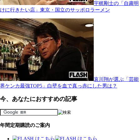
宇梶剛士の「自粛明
けに行きたい店」東京・国立のサッポロラーメン
哀川翔が選ぶ「芸能
界ケンカ最強TOP5」白壁を血で真っ赤にした男は？
今、あなたにおすすめの記事
年間定期購読のご案内