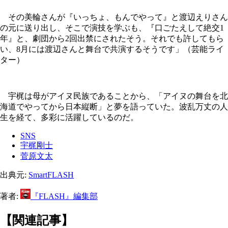
その美輪さんが『いっちょ、もんでやって』と渡辺えりさん
の元に送り出し、そこで演技を学ぶも、『口ごたえして絶交1
年』と、劇団から2回出禁にされたそう。それでも許してもら
い、8月には渡辺さんと舞台で共演するそうです」（芸能ライ
ター）
宇梶は母がアイヌ民族であることから、「アイヌの舞台を北
海道でやってから日本縦断」と夢を語っていた。波乱万丈の人
生を経て、多彩に活躍しているのだ。
SNS
宇梶剛士
菅原文太
出典元:
SmartFLASH
著者:
『FLASH』編集部
【関連記事】