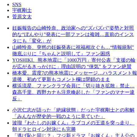
SNS
宇梶剛士
菅原文太
妊娠報告の山崎怜奈、政治家への“ズバズバ”姿勢と対照
的な“ぼんやり”発表に一部ファンは複雑…直前のインス
タにも「変化」が
山崎怜奈、突然の妊娠発表に祝福相次ぐも…“情報統制”
徹底ぶりに『ちゃんと説明して』ファン困惑
YOSHIKI、熊本地震に「1000万円」寄付公表「支援の輪
が広がるきっかけに」理由説明の “侠気” をファン絶賛
橋本愛、震度7の熊本地震にメッセージ…ハラスメント報
道後、初めて更新もコメント欄は閉鎖のまま
横浜流星、ファンクラブ会員に「切り抜き拡散」禁止…
森高千里、西野カナも注意喚起した「ファンのマナー違
反」
小沢仁志が語った「絶縁状態」だった宇梶剛士との和解
「みんなが歴史的一戦のように見ていた」
波瑠『わたしのお嫁くん』ラブコメの王道を突っ走り、
朝ドラヒロイン対決にも完勝
「逃げ恥と同じ？」フジ新ドラマ『お嫁くん』主人公の