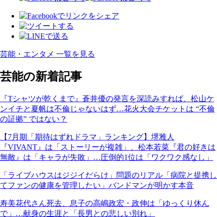
芸能・エンタメ 一覧を見る
芸能の新着記事
『Tシャツが乾くまで』蒼井優の発言を深読みすれば、松山ケ
ンイチと夏帆は不倫じゃないはず…花火大会チケットは “不倫
の証拠” ではない？
【7月期「期待はずれドラマ」ランキング】堺雅人
『VIVANT』は「ストーリーが複雑」、松本若菜『君の好きは
無敵』は「キャラが失敗」…圧倒的1位は「ワクワク感なし」
「ライブハウスはジジイだらけ」問題のリアル「病院と提携し
てファンの健康を管理したい」バンドマンが明かす本音
寿美花代さん死去、息子の高嶋政宏・政伸は「ゆっくり休ん
で」…献身の生涯と「長男との悲しい別れ」