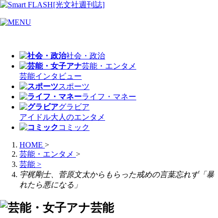
社会・政治
芸能・エンタメ
芸能
インタビュー
スポーツ
ライフ・マネー
グラビア
アイドル
大人のエンタメ
コミック
HOME
>
芸能・エンタメ
>
芸能
>
宇梶剛士、菅原文太からもらった戒めの言葉忘れず「暴
れたら悪になる」
芸能