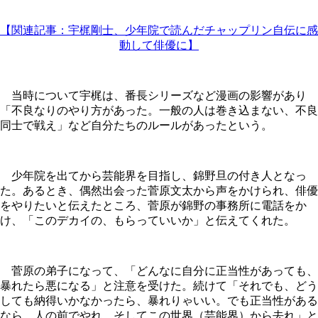
【関連記事：宇梶剛士、少年院で読んだチャップリン自伝に感
動して俳優に】
当時について宇梶は、番長シリーズなど漫画の影響があり
「不良なりのやり方があった。一般の人は巻き込まない、不良
同士で戦え」など自分たちのルールがあったという。
少年院を出てから芸能界を目指し、錦野旦の付き人となっ
た。あるとき、偶然出会った菅原文太から声をかけられ、俳優
をやりたいと伝えたところ、菅原が錦野の事務所に電話をか
け、「このデカイの、もらっていいか」と伝えてくれた。
菅原の弟子になって、「どんなに自分に正当性があっても、
暴れたら悪になる」と注意を受けた。続けて「それでも、どう
しても納得いかなかったら、暴れりゃいい。でも正当性がある
なら、人の前でやれ。そしてこの世界（芸能界）から去れ」と