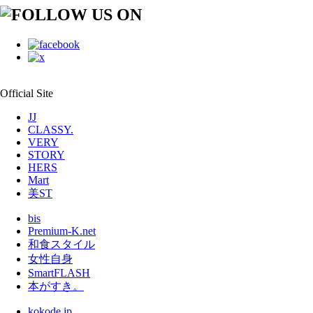
Official Site
JJ
CLASSY.
VERY
STORY
HERS
Mart
美ST
bis
Premium-K.net
和食スタイル
女性自身
SmartFLASH
本がすき。
kokode.jp