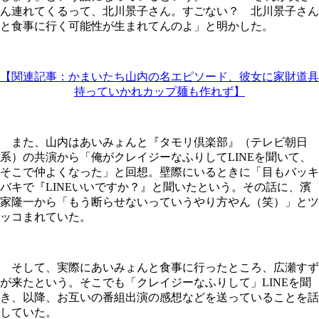
ん連れてくるって、北川景子さん。すごない？ 北川景子さん
と食事に行く可能性が生まれてんのよ」と明かした。
【関連記事：かまいたち山内の名エピソード、彼女に家財道具
持っていかれカップ麺も作れず】
また、山内はあいみょんと『タモリ倶楽部』（テレビ朝日
系）の共演から「俺がクレイジーなふりしてLINEを聞いて、
そこで仲よくなった」と回想。壁際にいるときに「目もバッキ
バキで『LINEいいですか？』と聞いたという。その話に、濱
家隆一から「もう断らせないっていうやり方やん（笑）」とツ
ッコまれていた。
そして、実際にあいみょんと食事に行ったところ、広瀬すず
が来たという。そこでも「クレイジーなふりして」LINEを聞
き、以降、お互いの番組出演の感想などを送っていることを話
していた。