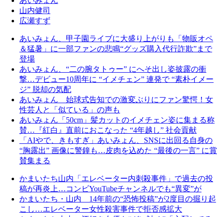
あいみょん
山内健司
広瀬すず
あいみょん、甲子園ライブに大盛り上がりも「物販オペ
＆猛暑」に一部ファンの悲鳴“グッズ購入代行詐欺”まで
登場
あいみょん、“二の腕タトゥー” にへそ出し姿披露の衝
撃…デビュー10周年に “イメチェン” 連発で “素朴イメー
ジ” 脱却の気配
あいみょん 始球式告知での激変ぶりにファン驚愕！女
性芸人と「似ている」の声も
あいみょん「50cm」髪カットのイメチェン姿に集まる称
賛…『紅白』直前におこなった “4年越し” 社会貢献
「AIやで、きもすぎ」あいみょん、SNSに出回る自身の
“胸露出” 画像に警鐘も…皮肉を込めた “最後の一言” に賞
賛集まる
かまいたち山内「エレベーター内刺殺事件」で過去の投
稿が再炎上…コンビYouTubeチャンネルでも“異変”が
かまいたち・山内 14年前の“恐怖投稿”が2度目の掘り起
こし…エレベーター女性殺害事件で拒否感拡大