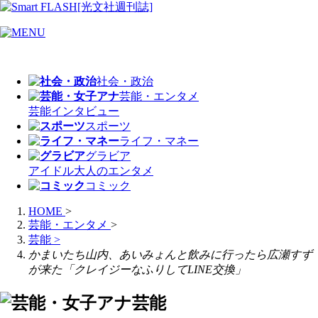
社会・政治
芸能・エンタメ
芸能
インタビュー
スポーツ
ライフ・マネー
グラビア
アイドル
大人のエンタメ
コミック
HOME
>
芸能・エンタメ
>
芸能
>
かまいたち山内、あいみょんと飲みに行ったら広瀬すず
が来た「クレイジーなふりしてLINE交換」
芸能