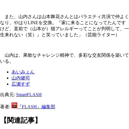
また、山内さんは山本舞花さんとはバラエティ共演で仲よく
なり、やはりLINEを交換。『家に来ることになってたんです
けど、直前で（山本が）猫アレルギーってことが判明して、一
生来れない（笑）』と笑っていました」（芸能ライター）
山内は、果敢なチャレンジ精神で、多彩な交友関係を築いて
いる。
あいみょん
山内健司
広瀬すず
出典元:
SmartFLASH
著者:
『FLASH』編集部
【関連記事】