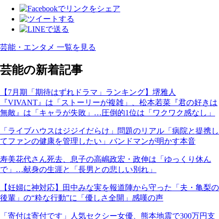
芸能・エンタメ 一覧を見る
芸能の新着記事
【7月期「期待はずれドラマ」ランキング】堺雅人
『VIVANT』は「ストーリーが複雑」、松本若菜『君の好きは
無敵』は「キャラが失敗」…圧倒的1位は「ワクワク感なし」
「ライブハウスはジジイだらけ」問題のリアル「病院と提携し
てファンの健康を管理したい」バンドマンが明かす本音
寿美花代さん死去、息子の高嶋政宏・政伸は「ゆっくり休ん
で」…献身の生涯と「長男との悲しい別れ」
【妊婦に神対応】田中みな実を報道陣から守った「夫・亀梨の
後輩」の“粋な行動”に「優しさ全開」感嘆の声
「寄付は寄付です」人気セクシー女優、熊本地震で300万円支