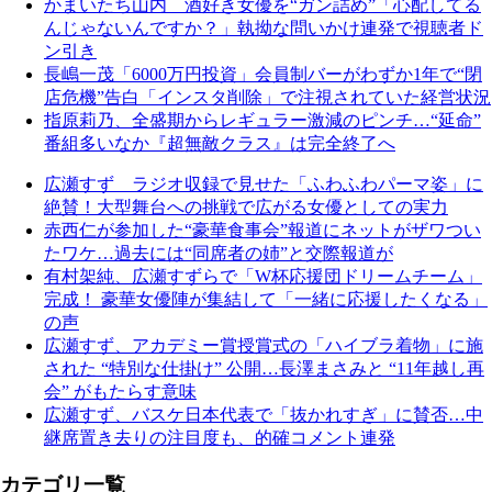
かまいたち山内 酒好き女優を“ガン詰め”「心配してる
んじゃないんですか？」執拗な問いかけ連発で視聴者ド
ン引き
長嶋一茂「6000万円投資」会員制バーがわずか1年で“閉
店危機”告白「インスタ削除」で注視されていた経営状況
指原莉乃、全盛期からレギュラー激減のピンチ…“延命”
番組多いなか『超無敵クラス』は完全終了へ
広瀬すず ラジオ収録で見せた「ふわふわパーマ姿」に
絶賛！大型舞台への挑戦で広がる女優としての実力
赤西仁が参加した“豪華食事会”報道にネットがザワつい
たワケ…過去には“同席者の姉”と交際報道が
有村架純、広瀬すずらで「W杯応援団ドリームチーム」
完成！ 豪華女優陣が集結して「一緒に応援したくなる」
の声
広瀬すず、アカデミー賞授賞式の「ハイブラ着物」に施
された “特別な仕掛け” 公開…長澤まさみと “11年越し再
会” がもたらす意味
広瀬すず、バスケ日本代表で「抜かれすぎ」に賛否…中
継席置き去りの注目度も、的確コメント連発
カテゴリ一覧