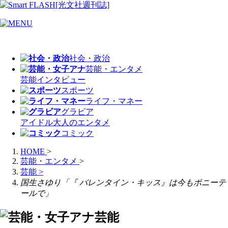
社会・政治
芸能・エンタメ
芸能
インタビュー
スポーツ
ライフ・マネー
グラビア
アイドル
大人のエンタメ
コミック
HOME
>
芸能・エンタメ
>
芸能
>
国生さゆり「『 バレンタイン・キッス』は今もポニーテ
ールで」
芸能