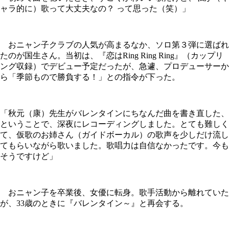
ャラ的に）歌って大丈夫なの？ って思った（笑）」
おニャン子クラブの人気が高まるなか、ソロ第３弾に選ばれ
たのが国生さん。当初は、『恋はRing Ring Ring』（カップリ
ング収録）でデビュー予定だったが、急遽、プロデューサーか
ら「季節もので勝負する！」との指令が下った。
「秋元（康）先生がバレンタインにちなんだ曲を書き直した、
ということで、深夜にレコーディングしました。とても難しく
て、仮歌のお姉さん（ガイドボーカル）の歌声を少しだけ流し
てもらいながら歌いました。歌唱力は自信なかったです。今も
そうですけど」
おニャン子を卒業後、女優に転身。歌手活動から離れていた
が、33歳のときに『バレンタイン～』と再会する。