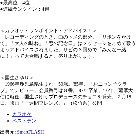
●最高位：4位
●連続ランクイン：4週
＜カラオケ・ワンポイント・アドバイス！＞
レコーディングのとき、曲のトメの部分、「リボンをかけ
て」「大人の味ね」「恋の記念日」はメッセージをこめて歌う
ようアドバイスされました。サビの３回めで「みんな一緒
に！」って大合唱すると、盛り上がります。
＜国生さゆり＞
1966年鹿児島県生まれ。50歳。'85年、「おニャン子クラ
ブ」でデビュー。会員番号は８番。'87年卒業。'16年、薩摩大
使に就任。国生さゆりプロデュースのチョコを発売。２月18
日、映画『一週間フレンズ。』（松竹系）公開
カラオケ
ベストテン
出典元:
SmartFLASH