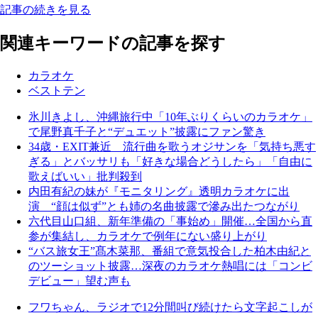
記事の続きを見る
関連キーワードの記事を探す
カラオケ
ベストテン
氷川きよし、沖縄旅行中「10年ぶりくらいのカラオケ」
で尾野真千子と“デュエット”披露にファン驚き
34歳・EXIT兼近 流行曲を歌うオジサンを「気持ち悪す
ぎる」とバッサリも「好きな場合どうしたら」「自由に
歌えばいい」批判殺到
内田有紀の妹が『モニタリング』透明カラオケに出
演 “顔は似ず”とも姉の名曲披露で滲み出たつながり
六代目山口組、新年準備の「事始め」開催…全国から直
参が集結し、カラオケで例年にない盛り上がり
“バス旅女王”髙木菜那、番組で意気投合した柏木由紀と
のツーショット披露…深夜のカラオケ熱唱には「コンビ
デビュー」望む声も
フワちゃん、ラジオで12分間叫び続けたら文字起こしが