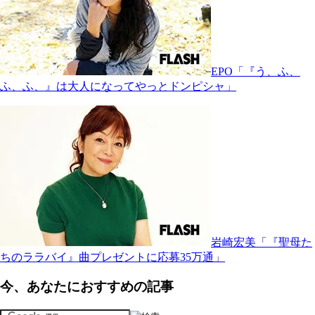
EPO「『う、ふ、
ふ、ふ、』は大人になってやっとドンピシャ」
岩崎宏美「『聖母た
ちのララバイ』曲プレゼントに応募35万通」
今、あなたにおすすめの記事