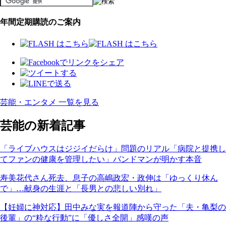
年間定期購読のご案内
芸能・エンタメ 一覧を見る
芸能の新着記事
「ライブハウスはジジイだらけ」問題のリアル「病院と提携し
てファンの健康を管理したい」バンドマンが明かす本音
寿美花代さん死去、息子の高嶋政宏・政伸は「ゆっくり休ん
で」…献身の生涯と「長男との悲しい別れ」
【妊婦に神対応】田中みな実を報道陣から守った「夫・亀梨の
後輩」の“粋な行動”に「優しさ全開」感嘆の声