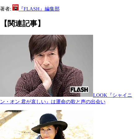
著者:
『FLASH』編集部
【関連記事】
LOOK『シャイニ
ン・オン 君が哀しい』は運命の歌と声の出会い