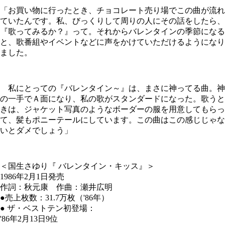
「お買い物に行ったとき、チョコレート売り場でこの曲が流れ
ていたんです。私、びっくりして周りの人にその話をしたら、
『歌ってみるか？』って。それからバレンタインの季節になる
と、歌番組やイベントなどに声をかけていただけるようになり
ました。
私にとっての『バレンタイン～』は、まさに神ってる曲。神
の一手でＡ面になり、私の歌がスタンダードになった。歌うと
きは、ジャケット写真のようなボーダーの服を用意してもらっ
て、髪もポニーテールにしています。この曲はこの感じじゃな
いとダメでしょう」
＜国生さゆり『 バレンタイン・キッス』＞
1986年2月1日発売
作詞：秋元康 作曲：瀬井広明
●売上枚数：31.7万枚（'86年）
● ザ・ベストテン初登場：
'86年2月13日9位