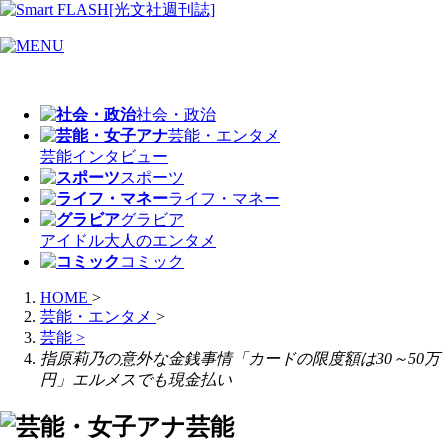
社会・政治
芸能・エンタメ
芸能
インタビュー
スポーツ
ライフ・マネー
グラビア
アイドル
大人のエンタメ
コミック
HOME
>
芸能・エンタメ
>
芸能
>
指原莉乃の意外な金銭事情「カードの限度額は30～50万
円」エルメスでも現金払い
芸能