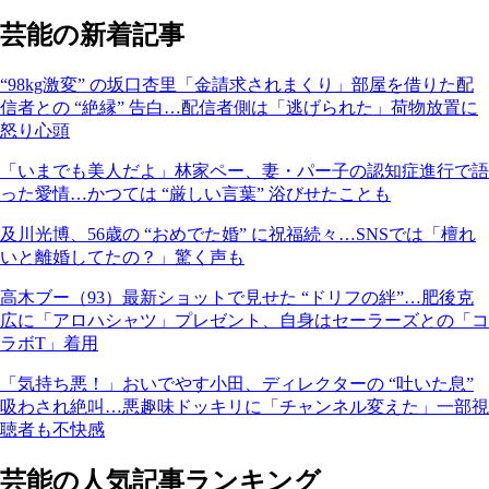
芸能の新着記事
“98kg激変” の坂口杏里「金請求されまくり」部屋を借りた配
信者との “絶縁” 告白…配信者側は「逃げられた」荷物放置に
怒り心頭
「いまでも美人だよ」林家ペー、妻・パー子の認知症進行で語
った愛情…かつては “厳しい言葉” 浴びせたことも
及川光博、56歳の “おめでた婚” に祝福続々…SNSでは「檀れ
いと離婚してたの？」驚く声も
高木ブー（93）最新ショットで見せた “ドリフの絆”…肥後克
広に「アロハシャツ」プレゼント、自身はセーラーズとの「コ
ラボT」着用
「気持ち悪！」おいでやす小田、ディレクターの “吐いた息”
吸わされ絶叫…悪趣味ドッキリに「チャンネル変えた」一部視
聴者も不快感
芸能の人気記事ランキング