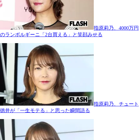
指原莉乃、4000万円
のランボルギーニ「2台買える」と笑顔みせる
指原莉乃、チュート
徳井が「一生モテる」と思った瞬間語る