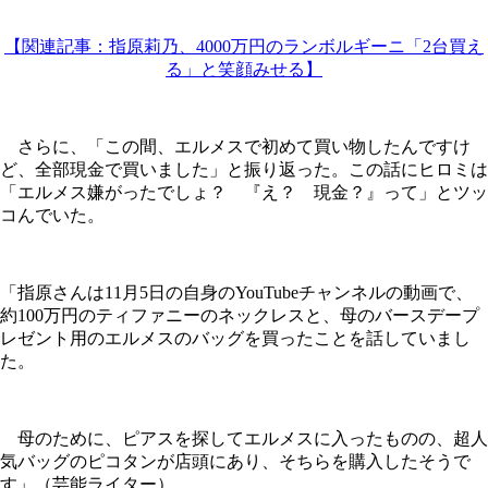
【関連記事：指原莉乃、4000万円のランボルギーニ「2台買え
る」と笑顔みせる】
さらに、「この間、エルメスで初めて買い物したんですけ
ど、全部現金で買いました」と振り返った。この話にヒロミは
「エルメス嫌がったでしょ？ 『え？ 現金？』って」とツッ
コんでいた。
「指原さんは11月5日の自身のYouTubeチャンネルの動画で、
約100万円のティファニーのネックレスと、母のバースデープ
レゼント用のエルメスのバッグを買ったことを話していまし
た。
母のために、ピアスを探してエルメスに入ったものの、超人
気バッグのピコタンが店頭にあり、そちらを購入したそうで
す」（芸能ライター）