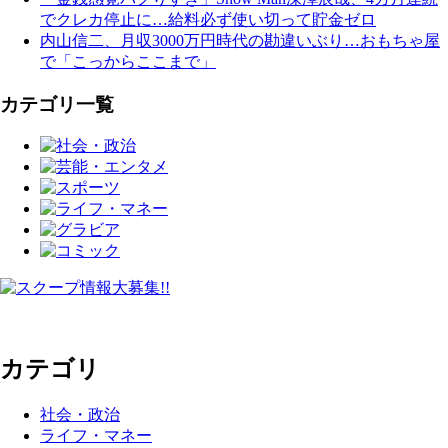
でクレカ停止に…給料必ず使い切って貯金ゼロ
内山信二、月収3000万円時代の勘違いぶり…おもちゃ屋
で「こっからここまで」
カテゴリ一覧
カテゴリ
社会・政治
ライフ・マネー