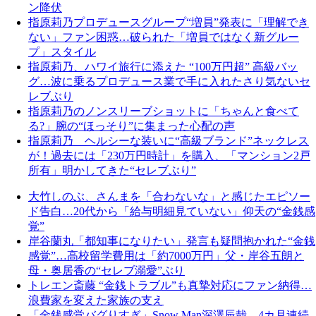
ン降伏
指原莉乃プロデュースグループ“増員”発表に「理解でき
ない」ファン困惑…破られた「増員ではなく新グルー
プ」スタイル
指原莉乃、ハワイ旅行に添えた “100万円超” 高級バッ
グ…波に乗るプロデュース業で手に入れたさり気ないセ
レブぶり
指原莉乃のノンスリーブショットに「ちゃんと食べて
る?」腕の“ほっそり”に集まった心配の声
指原莉乃 ヘルシーな装いに“高級ブランド”ネックレス
が！過去には「230万円時計」を購入、「マンション2戸
所有」明かしてきた“セレブぶり”
大竹しのぶ、さんまを「合わないな」と感じたエピソー
ド告白…20代から「給与明細見ていない」仰天の“金銭感
覚”
岸谷蘭丸「都知事になりたい」発言も疑問抱かれた“金銭
感覚”…高校留学費用は「約7000万円」父・岸谷五朗と
母・奥居香の“セレブ溺愛”ぶり
トレエン斎藤 “金銭トラブル”も真摯対応にファン納得…
浪費家を変えた家族の支え
「金銭感覚バグりすぎ」Snow Man深澤辰哉、4カ月連続