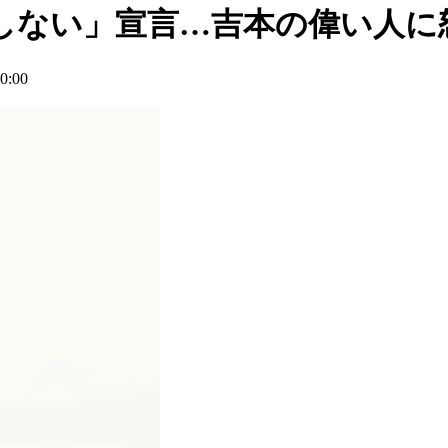
しない」宣言…吉本の偉い人に
:00