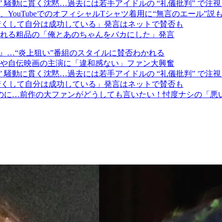
” 騒動に貫く沈黙…過去には若手アイドルの “礼儀批判” で注
ouTubeでのオフィシャルTシャツ着用に“無言のエール”説
「若くして自分は成功している」発言はネットで賛否も
れる粗品の「俺とあのちゃんをバカにした」発言
』…“炎上狙い”番組のスタイルに賛否わかれる
いや自伝映画の主演に「違和感ない」ファン大興奮
” 騒動に貫く沈黙…過去には若手アイドルの “礼儀批判” で注
「若くして自分は成功している」発言はネットで賛否も
なのに…前作の大ファンがどうしても言いたい！忖度ナシの「悪