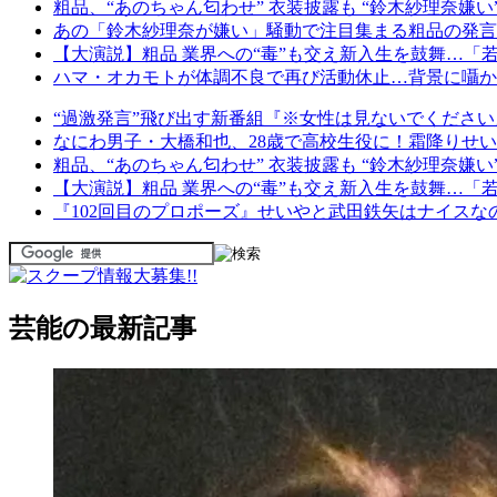
粗品、“あのちゃん匂わせ” 衣装披露も “鈴木紗理奈嫌い
あの「鈴木紗理奈が嫌い」騒動で注目集まる粗品の発言、Y
【大演説】粗品 業界への“毒”も交え新入生を鼓舞…
ハマ・オカモトが体調不良で再び活動休止…背景に囁か
“過激発言”飛び出す新番組『※女性は見ないでください
なにわ男子・大橋和也、28歳で高校生役に！霜降りせ
粗品、“あのちゃん匂わせ” 衣装披露も “鈴木紗理奈嫌い
【大演説】粗品 業界への“毒”も交え新入生を鼓舞…
『102回目のプロポーズ』せいやと武田鉄矢はナイス
芸能の最新記事