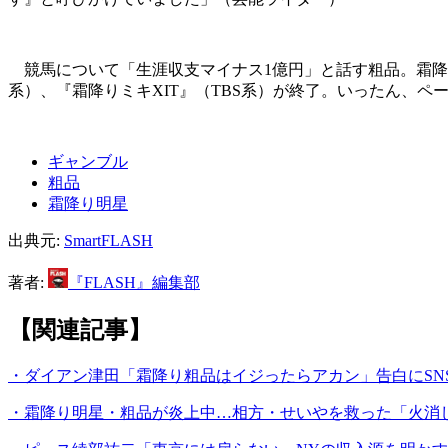
競馬について「生涯収支マイナス1億円」と話す粗品。霜降り
系）、『霜降りミキXIT』（TBS系）が終了。いったん、
ギャンブル
粗品
霜降り明星
出典元:
SmartFLASH
著者:
『FLASH』編集部
【関連記事】
・ダイアン津田「霜降り粗品はイジったらアカン」告白にSN
・霜降り明星・粗品が炎上中…相方・せいやを救った「火消