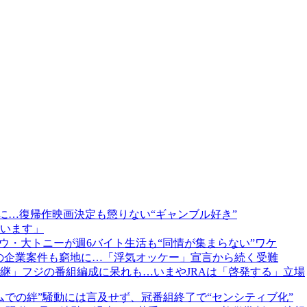
Xに…復帰作映画決定も懲りない“ギャンブル好き”
ています」
ウ・大トニーが週6バイト生活も“同情が集まらない”ワケ
望の企業案件も窮地に…「浮気オッケー」宣言から続く受難
継」フジの番組編成に呆れも…いまやJRAは「啓発する」立場
での絆”騒動には言及せず、冠番組終了で“センシティブ化”