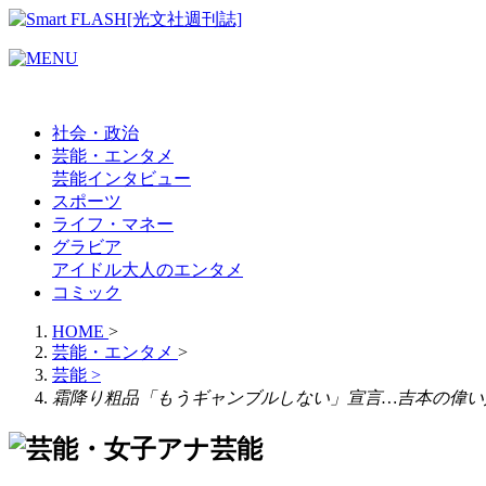
社会・政治
芸能・エンタメ
芸能
インタビュー
スポーツ
ライフ・マネー
グラビア
アイドル
大人のエンタメ
コミック
HOME
>
芸能・エンタメ
>
芸能
>
霜降り粗品「もうギャンブルしない」宣言…吉本の偉い
芸能