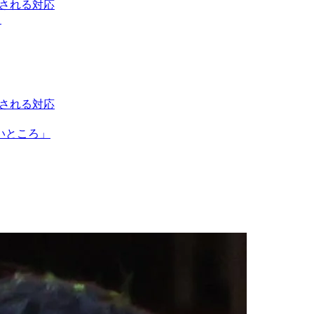
視される対応
も
視される対応
いところ」