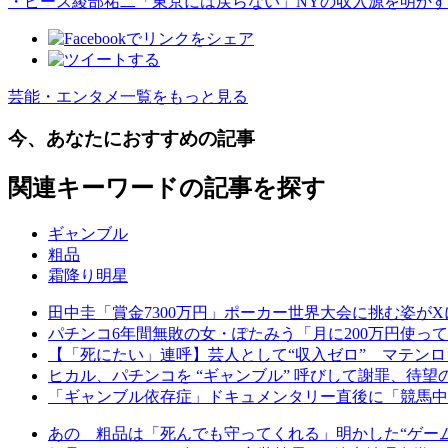
・ピース綾部祐二「東京には戻らない」NYの収入源を明かす
芸能・エンタメ一覧をもっと見る
今、あなたにおすすめの記事
関連キーワードの記事を探す
ギャンブル
粗品
霜降り明星
田中圭「賞金7300万円」ポーカー世界大会に挑む姿が
パチンコ6年間無敗の女・ぽたみう「月に200万円使っ
【「死にたい」連呼】芸人として“収入ゼロ” マテンロ
ヒカル、パチンコを “ギャンブル” 呼びして謝罪、待
「ギャンブル依存症」ドキュメンタリー直後に「競馬中
あの 粗品は「死んでも守ってくれる」明かした“ゲーム