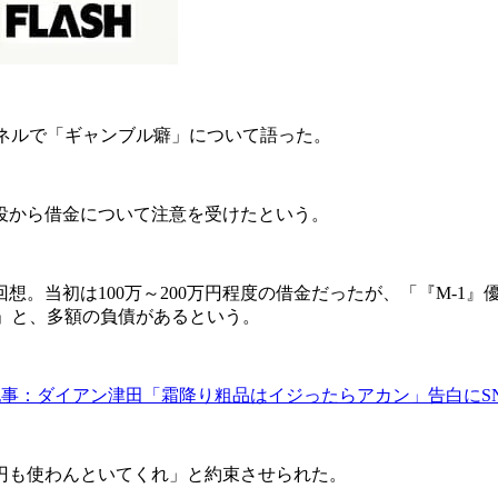
ャンネルで「ギャンブル癖」について語った。
役から借金について注意を受けたという。
想。当初は100万～200万円程度の借金だったが、「『M-1
て」と、多額の負債があるという。
事：ダイアン津田「霜降り粗品はイジったらアカン」告白にS
円も使わんといてくれ」と約束させられた。