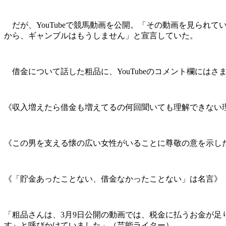
だが、YouTubeで競馬動画を公開。「その動画を見られ
から、ギャンブルはもうしません」と宣言していた。
借金について話した粗品に、YouTubeのコメント欄にはさ
《収入増えたら借金も増えてるの何回聞いても理解できない
《この男を支える懐の広い女性がいることに尊敬の意を示し
《「貯金あったことない、借金なかったことない」は名言》
「粗品さんは、3月9日公開の動画では、税金に払うお金が
す』と呼びかけていました」（芸能ライター）