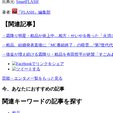
出典元:
SmartFLASH
著者:
『FLASH』編集部
【関連記事】
・霜降り明星・粗品が炎上中…相方・せいやを救った「火消
・粗品、結婚発表直後に「MC番組終了」の暗雲…“第7世代代
・借金が増え続ける霜降り・粗品を有田哲平が絶賛「すごみ
芸能・エンタメ一覧をもっと見る
今、あなたにおすすめの記事
関連キーワードの記事を探す
粗品