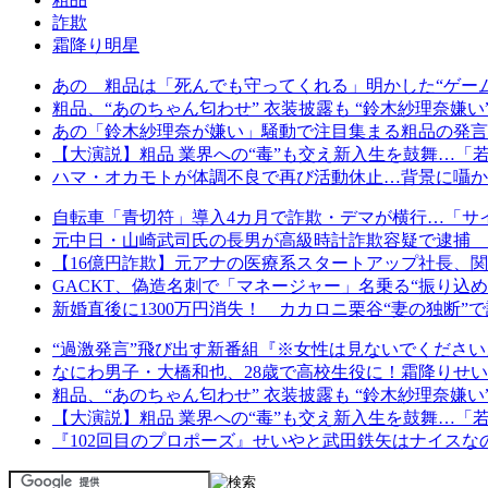
詐欺
霜降り明星
あの 粗品は「死んでも守ってくれる」明かした“ゲーム
粗品、“あのちゃん匂わせ” 衣装披露も “鈴木紗理奈嫌い
あの「鈴木紗理奈が嫌い」騒動で注目集まる粗品の発言、Y
【大演説】粗品 業界への“毒”も交え新入生を鼓舞…
ハマ・オカモトが体調不良で再び活動休止…背景に囁か
自転車「青切符」導入4カ月で詐欺・デマが横行…「サ
元中日・山崎武司氏の長男が高級時計詐欺容疑で逮捕 
【16億円詐欺】元アナの医療系スタートアップ社長、
GACKT、偽造名刺で「マネージャー」名乗る“振り込
新婚直後に1300万円消失！ カカロニ栗谷“妻の独断
“過激発言”飛び出す新番組『※女性は見ないでください
なにわ男子・大橋和也、28歳で高校生役に！霜降りせ
粗品、“あのちゃん匂わせ” 衣装披露も “鈴木紗理奈嫌い
【大演説】粗品 業界への“毒”も交え新入生を鼓舞…
『102回目のプロポーズ』せいやと武田鉄矢はナイス