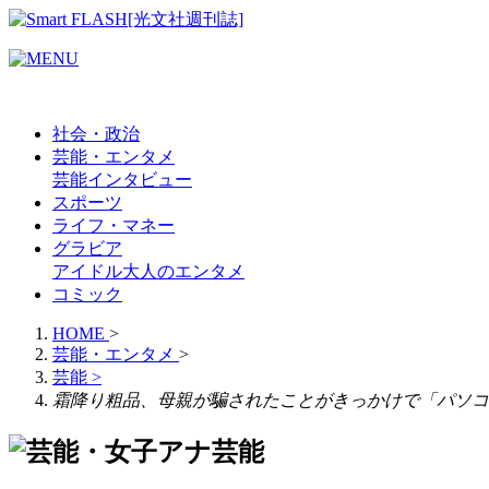
社会・政治
芸能・エンタメ
芸能
インタビュー
スポーツ
ライフ・マネー
グラビア
アイドル
大人のエンタメ
コミック
HOME
>
芸能・エンタメ
>
芸能
>
霜降り粗品、母親が騙されたことがきっかけで「パソコ
芸能