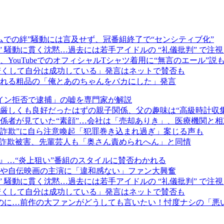
での絆”騒動には言及せず、冠番組終了で“センシティブ化”
” 騒動に貫く沈黙…過去には若手アイドルの “礼儀批判” で注
ouTubeでのオフィシャルTシャツ着用に“無言のエール”説
「若くして自分は成功している」発言はネットで賛否も
れる粗品の「俺とあのちゃんをバカにした」発言
イン拒否で逮捕」の嘘を専門家が解説
厳しくも良好だったはずの親子関係、父の趣味は“高級時計収集
関係者が見ていた“素顔”…会社は「売却ありき」、医療機関と
め詐欺”に自ら注意喚起「犯罪巻き込まれ過ぎ」案じる声も
”で詐欺被害、先輩芸人も「奥さん責められへん」と同情
』…“炎上狙い”番組のスタイルに賛否わかれる
いや自伝映画の主演に「違和感ない」ファン大興奮
” 騒動に貫く沈黙…過去には若手アイドルの “礼儀批判” で注
「若くして自分は成功している」発言はネットで賛否も
なのに…前作の大ファンがどうしても言いたい！忖度ナシの「悪