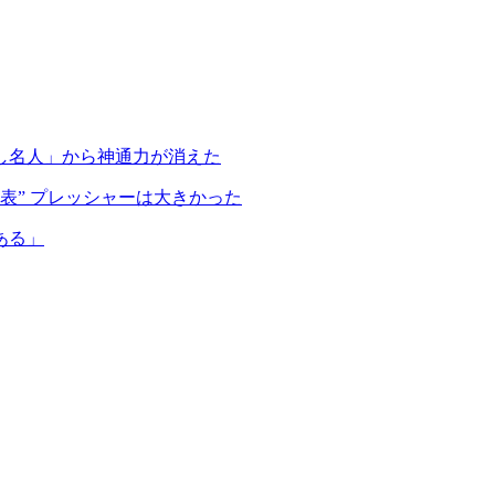
し名人」から神通力が消えた
表” プレッシャーは大きかった
ある」