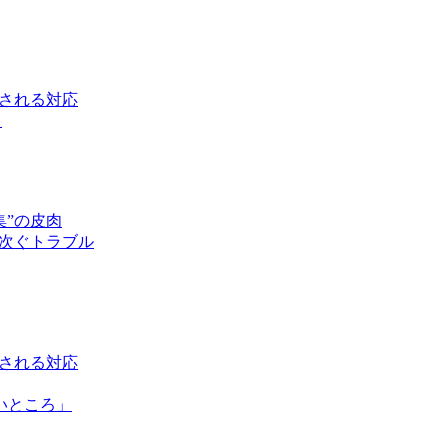
視される対応
も
”の皮肉
相次ぐトラブル
視される対応
いところ」