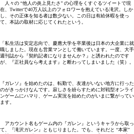
人々の “他人の炎上見たさ” の心理をくすぐるツイートで現
在、Twitterで40万人以上のフォロワーを抱えている滝沢。しか
し、その正体を知る者は数少ない。この日は有給休暇を使っ
て、本誌の取材に応じてくれたという。
「私生活は安定志向で、慶應大学を卒業後は日本の大企業に就
職しました。現在も営業マンとして働いています。一度、大手
週刊誌から『契約記者になりませんか？』と誘われたのです
が、『正社員なら考えます』と断わってしまいました（笑）。
『ガレソ』を始めたのは、転勤で、友達がいない地方に行った
のがきっかけなんです。寂しさを紛らすために対戦型オンライ
ンゲームにハマり、ゲーム実況を始めたのがいまに繋がってい
ます。
アカウント名もゲーム内の『ガレン』というキャラから取っ
て、『滝沢ガレン』ともじりました。でも、それだと “本家”