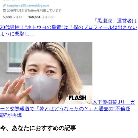
「黒瀬深」運営者は
20代男性！“ネトウヨの皇帝”は「僕のプロフィールは出さない
ように懇願し…
木下優樹菜 Jリーガ
ーと交際報道で「乾とはどうなったの？」と過去の“不倫疑
惑”が再燃
今、あなたにおすすめの記事