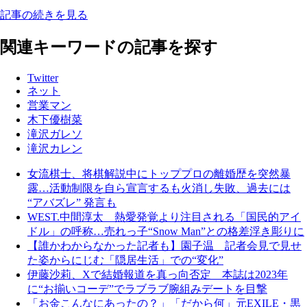
記事の続きを見る
関連キーワードの記事を探す
Twitter
ネット
営業マン
木下優樹菜
滝沢ガレソ
滝沢カレン
女流棋士、将棋解説中にトッププロの離婚歴を突然暴
露…活動制限を自ら宣言するも火消し失敗、過去には
“アバズレ” 発言も
WEST.中間淳太 熱愛発覚より注目される「国民的アイ
ドル」の呼称…売れっ子“Snow Man”との格差浮き彫りに
【誰かわからなかった記者も】園子温 記者会見で見せ
た姿からにじむ「隠居生活」での“変化”
伊藤沙莉、Xで結婚報道を真っ向否定 本誌は2023年
に“お揃いコーデ”でラブラブ腕組みデートを目撃
「お金こんなにあったの？」「だから何」元EXILE・黒