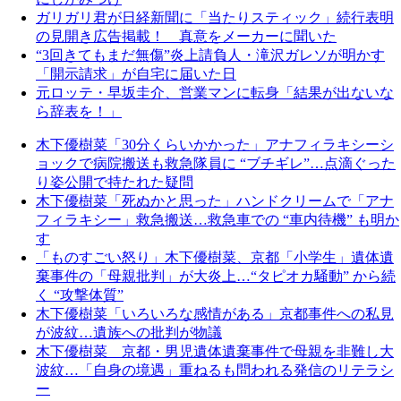
ガリガリ君が日経新聞に「当たりスティック」続行表明
の見開き広告掲載！ 真意をメーカーに聞いた
“3回きてもまだ無傷”炎上請負人・滝沢ガレソが明かす
「開示請求」が自宅に届いた日
元ロッテ・早坂圭介、営業マンに転身「結果が出ないな
ら辞表を！」
木下優樹菜「30分くらいかかった」アナフィラキシーシ
ョックで病院搬送も救急隊員に “ブチギレ”…点滴ぐった
り姿公開で持たれた疑問
木下優樹菜「死ぬかと思った」ハンドクリームで「アナ
フィラキシー」救急搬送…救急車での “車内待機” も明か
す
「ものすごい怒り」木下優樹菜、京都「小学生」遺体遺
棄事件の「母親批判」が大炎上…“タピオカ騒動” から続
く “攻撃体質”
木下優樹菜「いろいろな感情がある」京都事件への私見
が波紋…遺族への批判が物議
木下優樹菜 京都・男児遺体遺棄事件で母親を非難し大
波紋…「自身の境遇」重ねるも問われる発信のリテラシ
ー