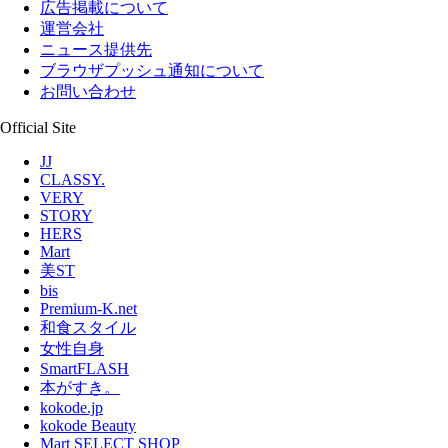
広告掲載について
運営会社
ニュース提供先
ブラウザプッシュ通知について
お問い合わせ
Official Site
JJ
CLASSY.
VERY
STORY
HERS
Mart
美ST
bis
Premium-K.net
和食スタイル
女性自身
SmartFLASH
本がすき。
kokode.jp
kokode Beauty
Mart SELECT SHOP