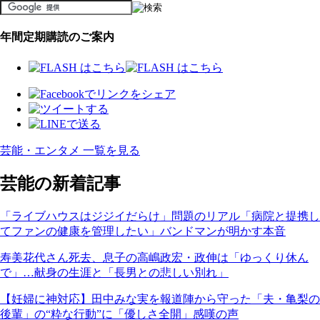
年間定期購読のご案内
芸能・エンタメ 一覧を見る
芸能の新着記事
「ライブハウスはジジイだらけ」問題のリアル「病院と提携し
てファンの健康を管理したい」バンドマンが明かす本音
寿美花代さん死去、息子の高嶋政宏・政伸は「ゆっくり休ん
で」…献身の生涯と「長男との悲しい別れ」
【妊婦に神対応】田中みな実を報道陣から守った「夫・亀梨の
後輩」の“粋な行動”に「優しさ全開」感嘆の声