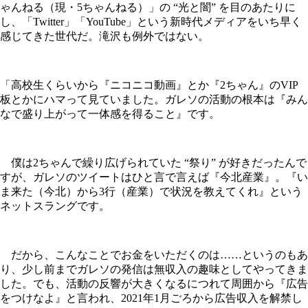
ゃんねる（現・5ちゃんねる）」の “光と闇” を目のあたりに
し、「Twitter」「YouTube」という新時代メディアをいち早く
感じてきた世代だ。滝沢も例外ではない。
「高校生くらいから『ニコニコ動画』とか『2ちゃん』のVIP
板とかにハマって見ていました。ガレソの活動の根本は『みん
なで盛り上がって一体感を得ること』です。
僕は2ちゃんで繰り広げられていた “祭り” が好きだったんで
すが、ガレソのツイートはひと言で言えば『今北産業』。『い
ま来た（今北）から3行（産業）で状況を教えてくれ』という
ネットスラングです。
だから、こんなことでお金をいただくのは……というのもあ
り、少し前までガレソの発信は無収入の趣味としてやってきま
した。でも、活動の反響が大きくなるにつれて周囲から『広告
をつけなよ』と言われ、2021年1月ごろから広告収入を解禁し