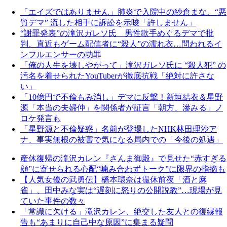
「エイズではありません」肺炎で入院中の紗倉まな、“悪
質デマ” 流した相手に訴訟を示唆「許しません」
“謝罪発表”の滝沢ガレソ氏 男性歌手めぐるデマで批
判、直近もゲーム配信者に“殺人”の濡れ衣…問われるイ
ンフルエンサーの功罪
「俺の人生を壊しやがって」滝沢ガレソ氏に “殺人犯” の
汚名を着せられたYouTuberが徹底抗戦「絶対に許さな
い」
「10億円で不倫もみ消し」デマに反撃！新垣結衣＆星野
源「本当の夫婦仲」を関係者が証言「朝方、滲みる」ノ
ロケ発言も
「星野源と不倫疑惑」名前が登場したNHK林田理沙ア
ナ、事実無根の被害で気になる局内での「今後の処遇」
産休復帰の滝沢カレン『さんま御殿』で見せた“赤すぎる
顔”に寄せられる心配“噛み合わずトーク”に限界の指摘も
【人気女優の武勇伝】橋本環奈は撮休前夜「酒と麻
雀」、田中みな実は“遅刻に怒りの公開説教”…現場が見
ていた事件の数々
「常識に欠ける」滝沢カレン、絶交した友人との復縁報
告も“あまりに自己中な原因”に集まる疑問