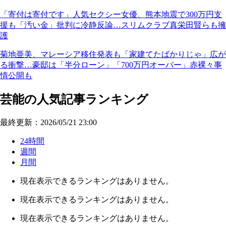
「寄付は寄付です」人気セクシー女優、熊本地震で300万円支
援も「汚い金」批判に冷静反論…スリムクラブ真栄田賢らも擁
護
菊地亜美、マレーシア移住発表も「家建てたばかりじゃ」広が
る衝撃…豪邸は「半分ローン」「700万円オーバー」赤裸々事
情公開も
芸能の人気記事ランキング
最終更新：2026/05/21 23:00
24時間
週間
月間
現在表示できるランキングはありません。
現在表示できるランキングはありません。
現在表示できるランキングはありません。