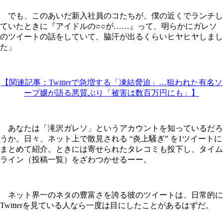
でも、このあいだ新入社員のコたちが、僕の近くでランチし
ていたときに『アイドルの○○が……』って、明らかにガレソ
のツイートの話をしていて、脇汗が出るくらいヒヤヒヤしまし
た」
【関連記事：Twitterで急増する「凍結脅迫」…狙われた有名ソ
ープ嬢が語る悪質ぶり「被害は数百万円にも」】
あなたは「滝沢ガレソ」というアカウントを知っているだろ
うか。日々、ネット上で散見される “炎上騒ぎ” を1ツイートに
まとめて紹介。ときには寄せられたタレコミも投下し、タイム
ライン（投稿一覧）をざわつかせるーー。
ネット界一のネタの豊富さを誇る彼のツイートは、日常的に
Twitterを見ている人なら一度は目にしたことがあるはずだ。