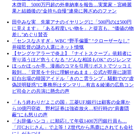
木啓司、5000万円超の外車納車を報告…実業家・宮崎麗
果と結婚後の“金持ち自慢”連発に興ざめのファン
田中みな実 先輩アナのイヤリングに「500円のは500円
に見えます」「ある程度いい物を」と提言も、“価値の物
差し”めぐり賛否
「センスなさすぎ」WBC “野手偏重” “クローザーなし”
井端監督の謎の人選にネット憤慨
【ヤングケアラーで炎上】『ナイトスクープ』依頼者に
寄り添うほど危うくなる “どんな相談もOK” のジレンマ
ほっかほっか亭、漫画のコマを引用リポストでツッコミ
殺到…「背景を十分に理解せぬまま」公式が即座に謝罪
紅白出場の韓国アイドル「きのこ雲ランプ」騒動での“虚
偽説明疑惑”に事務所はダンマリ…有吉＆綾瀬の広島コン
ビ司会との共演に懸念の声
「もう終わりだよこの国」三菱UFJ銀行は顧客の金庫か
ら10億円窃盗、野村証券は強盗放火…犯行時の“肩書隠
蔽”にも怒りの声
「お辞儀ハンコ」に順応して年収1400万円銀行員も…
「JTCおじさん」で上等！Z世代から馬鹿にされても会社
にしがみつけ