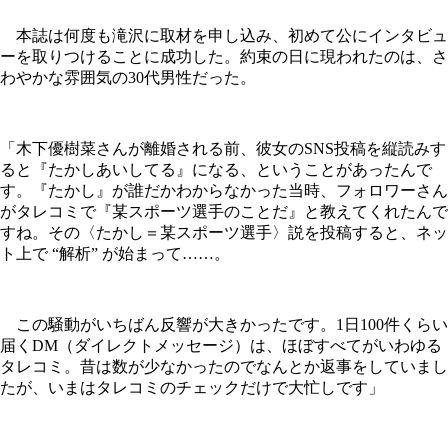
本誌は何度も滝沢に取材を申し込み、初めて公にインタビュ
ーを取りつけることに成功した。約束の日に現われたのは、さ
わやかな雰囲気の30代男性だった。
「木下優樹菜さんが離婚される前、彼女のSNS投稿を縦読みす
ると『たかしあいしてる』になる、ということがあったんで
す。『たかし』が誰だかわからなかった当時、フォロワーさん
がタレコミで『某スポーツ選手のことだ』と教えてくれたんで
すね。その〈たかし＝某スポーツ選手〉説を投稿すると、ネッ
ト上で “解析” が始まって……。
この騒動がいちばん反響が大きかったです。1日100件くらい
届くDM（ダイレクトメッセージ）は、ほぼすべてがいわゆる
タレコミ。昔は数が少なかったのでなんとか返事をしていまし
たが、いまはタレコミのチェックだけで大忙しです」