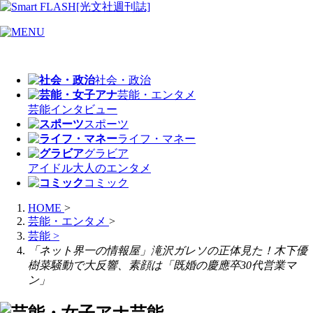
社会・政治
芸能・エンタメ
芸能
インタビュー
スポーツ
ライフ・マネー
グラビア
アイドル
大人のエンタメ
コミック
HOME
>
芸能・エンタメ
>
芸能
>
「ネット界一の情報屋」滝沢ガレソの正体見た！木下優
樹菜騒動で大反響、素顔は「既婚の慶應卒30代営業マ
ン」
芸能