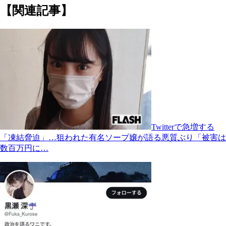
【関連記事】
Twitterで急増する
「凍結脅迫」…狙われた有名ソープ嬢が語る悪質ぶり「被害は
数百万円に…