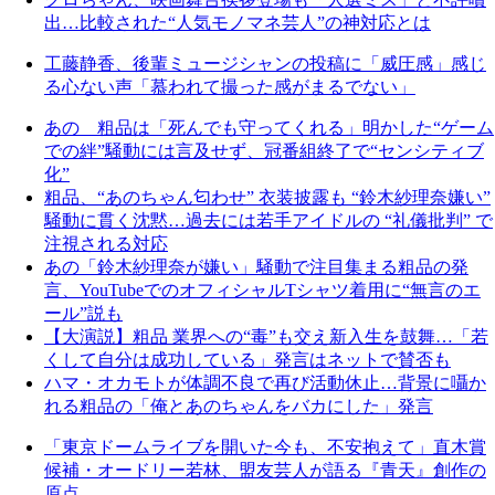
出…比較された“人気モノマネ芸人”の神対応とは
工藤静香、後輩ミュージシャンの投稿に「威圧感」感じ
る心ない声「慕われて撮った感がまるでない」
あの 粗品は「死んでも守ってくれる」明かした“ゲーム
での絆”騒動には言及せず、冠番組終了で“センシティブ
化”
粗品、“あのちゃん匂わせ” 衣装披露も “鈴木紗理奈嫌い”
騒動に貫く沈黙…過去には若手アイドルの “礼儀批判” で
注視される対応
あの「鈴木紗理奈が嫌い」騒動で注目集まる粗品の発
言、YouTubeでのオフィシャルTシャツ着用に“無言のエ
ール”説も
【大演説】粗品 業界への“毒”も交え新入生を鼓舞…「若
くして自分は成功している」発言はネットで賛否も
ハマ・オカモトが体調不良で再び活動休止…背景に囁か
れる粗品の「俺とあのちゃんをバカにした」発言
「東京ドームライブを開いた今も、不安抱えて」直木賞
候補・オードリー若林、盟友芸人が語る『青天』創作の
原点