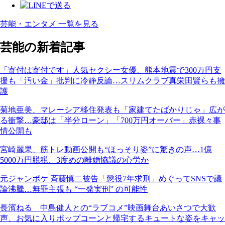
芸能・エンタメ 一覧を見る
芸能の新着記事
「寄付は寄付です」人気セクシー女優、熊本地震で300万円支
援も「汚い金」批判に冷静反論…スリムクラブ真栄田賢らも擁
護
菊地亜美、マレーシア移住発表も「家建てたばかりじゃ」広が
る衝撃…豪邸は「半分ローン」「700万円オーバー」赤裸々事
情公開も
宮崎麗果、筋トレ動画公開も“ほっそり姿”に驚きの声…1億
5000万円脱税、3度めの離婚協議の心労か
元ジャンポケ 斉藤慎二被告「懲役7年求刑」めぐってSNSで議
論沸騰…無罪主張も “一発実刑” の可能性
長濱ねる 中島健人との“ラブコメ”映画舞台あいさつで大歓
声、お気に入りポップコーンと帰宅するキュートな姿をキャッ