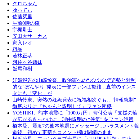
クロちゃん
ゆってぃ
佐藤栞里
午前0時の森
宇梶剛士
安田大サーカス
家入レオ
粗品
若林正恭
阿佐ヶ谷姉妹
飯尾和樹
妊娠報告の山崎怜奈、政治家への“ズバズバ”姿勢と対照
的な“ぼんやり”発表に一部ファンは複雑…直前のインス
タにも「変化」が
山崎怜奈、突然の妊娠発表に祝福相次ぐも…“情報統制”
徹底ぶりに『ちゃんと説明して』ファン困惑
YOSHIKI、熊本地震に「1000万円」寄付公表「支援の輪
が広がるきっかけに」理由説明の “侠気” をファン絶賛
橋本愛、震度7の熊本地震にメッセージ…ハラスメント報
道後、初めて更新もコメント欄は閉鎖のまま
横浜流星、ファンクラブ会員に「切り抜き拡散」禁止…