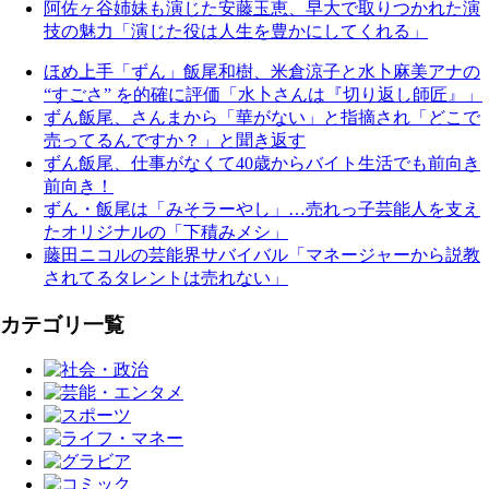
阿佐ヶ谷姉妹も演じた安藤玉恵、早大で取りつかれた演
技の魅力「演じた役は人生を豊かにしてくれる」
ほめ上手「ずん」飯尾和樹、米倉涼子と水卜麻美アナの
“すごさ” を的確に評価「水卜さんは『切り返し師匠』」
ずん飯尾、さんまから「華がない」と指摘され「どこで
売ってるんですか？」と聞き返す
ずん飯尾、仕事がなくて40歳からバイト生活でも前向き
前向き！
ずん・飯尾は「みそラーやし」…売れっ子芸能人を支え
たオリジナルの「下積みメシ」
藤田ニコルの芸能界サバイバル「マネージャーから説教
されてるタレントは売れない」
カテゴリ一覧