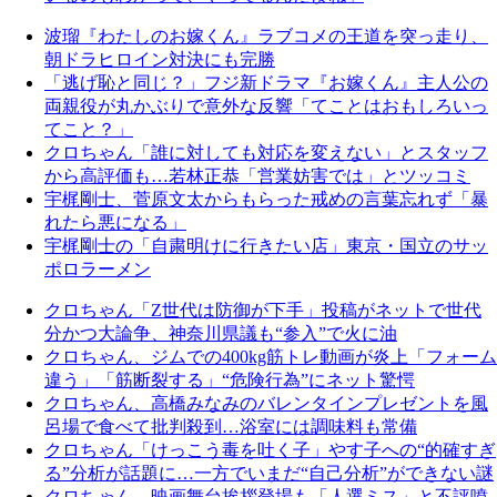
波瑠『わたしのお嫁くん』ラブコメの王道を突っ走り、
朝ドラヒロイン対決にも完勝
「逃げ恥と同じ？」フジ新ドラマ『お嫁くん』主人公の
両親役が丸かぶりで意外な反響「てことはおもしろいっ
てこと？」
クロちゃん「誰に対しても対応を変えない」とスタッフ
から高評価も…若林正恭「営業妨害では」とツッコミ
宇梶剛士、菅原文太からもらった戒めの言葉忘れず「暴
れたら悪になる」
宇梶剛士の「自粛明けに行きたい店」東京・国立のサッ
ポロラーメン
クロちゃん「Z世代は防御が下手」投稿がネットで世代
分かつ大論争、神奈川県議も“参入”で火に油
クロちゃん、ジムでの400kg筋トレ動画が炎上「フォーム
違う」「筋断裂する」“危険行為”にネット驚愕
クロちゃん、高橋みなみのバレンタインプレゼントを風
呂場で食べて批判殺到…浴室には調味料も常備
クロちゃん「けっこう毒を吐く子」やす子への“的確すぎ
る”分析が話題に…一方でいまだ“自己分析”ができない謎
クロちゃん、映画舞台挨拶登場も「人選ミス」と不評噴