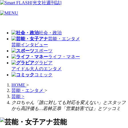
社会・政治
芸能・エンタメ
芸能
インタビュー
スポーツ
ライフ・マネー
グラビア
アイドル
大人のエンタメ
コミック
HOME
>
芸能・エンタメ
>
芸能
>
クロちゃん「誰に対しても対応を変えない」とスタッフ
から高評価も…若林正恭「営業妨害では」とツッコミ
芸能