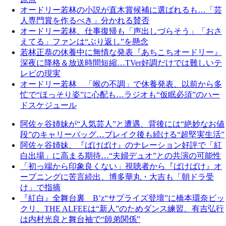
オードリー若林の小説が直木賞候補に選ばれるも…「芸
人専門賞を作るべき」分かれる賛否
オードリー若林、仕事復帰も「声出しづらそう」「おさ
えてる」ファンは“ぶり返し”を懸念
若林正恭の休養中に無情な発表『あちこちオードリー』
深夜に降格＆放送時間短縮…TVer好調だけでは難しいテ
レビの現実
オードリー若林 「喉の不調」で休養発表、以前から多
忙で“ほっそり姿”に心配も…ラジオも“仮眠必須”のハー
ドスケジュール
阿佐ヶ谷姉妹が“人気芸人”と遭遇、背後には“絶妙なお値
段”のキャリーバッグ…ブレイク後も続ける“超堅実生活”
阿佐ヶ谷姉妹、『ばけばけ』のナレーション好評で「紅
白出場」に高まる期待…“夫婦デュオ”との共演の可能性
「初っ端から印象良くない」視聴者から『ばけばけ』オ
ープニングに苦言続出、博多華丸・大吉も「朝ドラ受
け」で指摘
『紅白』全舞台裏 B’z“サプライズ登壇”に橋本環奈ビッ
クリ、THE ALFEEは“新人”のためダンス練習、有吉弘行
は内村光良と舞台袖で“師弟関係”