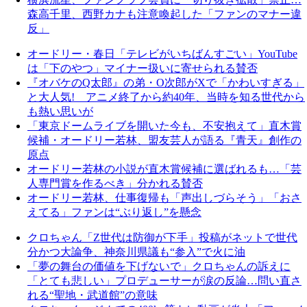
森高千里、西野カナも注意喚起した「ファンのマナー違
反」
オードリー・春日「テレビがいちばんすごい」YouTube
は「下のやつ」マイナー扱いに寄せられる賛否
『オバケのQ太郎』の弟・O次郎がXで「かわいすぎる」
と大人気! アニメ終了から約40年、当時を知る世代から
も熱い思いが
「東京ドームライブを開いた今も、不安抱えて」直木賞
候補・オードリー若林、盟友芸人が語る『青天』創作の
原点
オードリー若林の小説が直木賞候補に選ばれるも…「芸
人専門賞を作るべき」分かれる賛否
オードリー若林、仕事復帰も「声出しづらそう」「おさ
えてる」ファンは“ぶり返し”を懸念
クロちゃん「Z世代は防御が下手」投稿がネットで世代
分かつ大論争、神奈川県議も“参入”で火に油
「夢の舞台の価値を下げないで」クロちゃんの訴えに
「とても悲しい」プロデューサーが涙の反論…問い直さ
れる“聖地・武道館”の意味