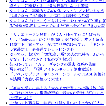
クロちゃん、ジムでの400kg筋トレ動画が炎上「フォーム
違う」「筋断裂する」“危険行為”にネット驚愕
クロちゃん、高橋みなみのバレンタインプレゼントを風
呂場で食べて批判殺到…浴室には調味料も常備
クロちゃん「けっこう毒を吐く子」やす子への“的確すぎ
る”分析が話題に…一方でいまだ“自己分析”ができない謎
「サナエトークン騒動」が芸人・ゆってぃにとばっち
り…「Yuttycoin」めぐり事務所が関与否定、本人も反応
14歳年下「嫁ってぃ」がバズり中のゆってぃ、「ギンギ
ラ衣装封印」表参道でショッピング姿
ゆってぃ、朝活で「“意識高い系” の人の気持ち、わかる
かな」【とっておき！私のプチ贅沢】
芸人ゆってぃ、“カラーギャングの過去”疑惑を告白！
写真初公開、「昭和アイドルキャラ」誕生秘話も
「アペンザプラス」キャンペーンガールがFLASH編集部
を訪問「力強い男性って素敵！」
『有吉の壁』に集まる「大みそか特番」への熱視線『笑
ってはいけない』復活絶望的、最大の“壁”は『紅白』と
の“裏かぶり”
「怖い」佐藤栞里 絵馬に住所を書いたまさかの犯人に