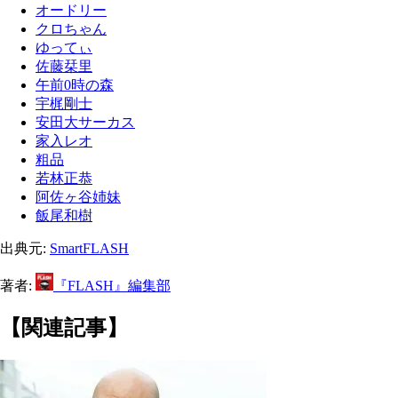
オードリー
クロちゃん
ゆってぃ
佐藤栞里
午前0時の森
宇梶剛士
安田大サーカス
家入レオ
粗品
若林正恭
阿佐ヶ谷姉妹
飯尾和樹
出典元:
SmartFLASH
著者:
『FLASH』編集部
【関連記事】