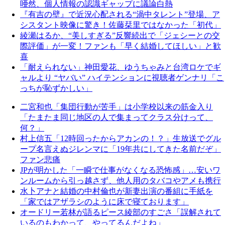
唖然、個人情報の認識ギャップに議論白熱
『有吉の壁』で近況心配される“渦中タレント”登場、ア
シスタント映像に驚き！佐藤栞里ではなかった「初代」
綾瀬はるか、“美しすぎる”反響続出で「ジェシーとの交
際評価」が一変！ファンも「早く結婚してほしい」と歓
喜
「耐えられない」神田愛花、ゆうちゃみと台湾ロケでギ
ャルより “ヤバい” ハイテンションに視聴者ゲンナリ「こ
っちが恥ずかしい」
二宮和也「集団行動が苦手」は小学校以来の筋金入り
「たまたま同じ地区の人で集まってクラス分けって、
何？」
村上信五「12時回ったからアカンの！？」生放送でグル
ープ名言えぬジレンマに「19年共にしてきた名前だぞ」
ファン悲痛
JPが明かした「一瞬で仕事がなくなる恐怖感」…安いワ
ンルームから引っ越さず、他人用のタバコやアメも携行
水卜アナと結婚の中村倫也が新妻出演の番組に手紙を
「家ではアザラシのように床で寝ております」
オードリー若林が語るピース綾部のすごさ「誤解されて
いるのもわかって、やってるんだよね」