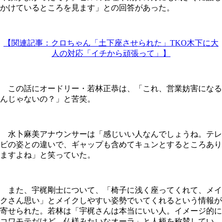
かけているところを見ます」との回答があった。
【関連記事：クロちゃん「土下座させられた」TKO木下に大
人の対応「イチから頑張って」】
この話にオードリー・若林正恭は、「これ、営業妨害になる
んじゃないの？」と苦笑。
水卜麻美アナウンサーは「感じいい人なんでしょうね。テレ
ビの姿との違いで、ギャップも含めてキュンとするところあり
ますよね」と笑っていた。
また、宇梶剛士について、「椅子に浅く座ってくれて、メイ
クさん思い」とメイクしやすい姿勢でいてくれるという情報が
寄せられた。若林は「宇梶さんは本当にいい人。イメージ的に
コワモテだけど、仏様みたいなオーラ」と人柄を称賛してい