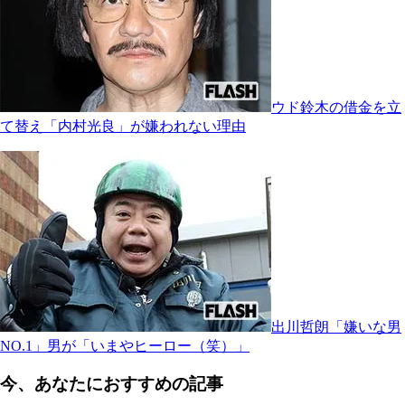
ウド鈴木の借金を立
て替え「内村光良」が嫌われない理由
出川哲朗「嫌いな男
NO.1」男が「いまやヒーロー（笑）」
今、あなたにおすすめの記事