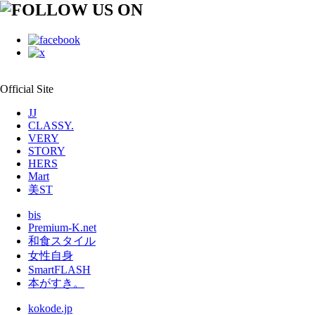
Official Site
JJ
CLASSY.
VERY
STORY
HERS
Mart
美ST
bis
Premium-K.net
和食スタイル
女性自身
SmartFLASH
本がすき。
kokode.jp