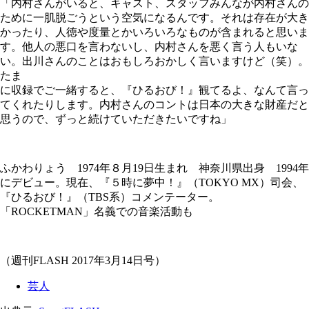
「内村さんがいると、キャスト、スタッフみんなが内村さんの
ために一肌脱ごうという空気になるんです。それは存在が大き
かったり、人徳や度量とかいろいろなものが含まれると思いま
す。他人の悪口を言わないし、内村さんを悪く言う人もいな
い。出川さんのことはおもしろおかしく言いますけど（笑）。
たま
に収録でご一緒すると、『ひるおび！』観てるよ、なんて言っ
てくれたりします。内村さんのコントは日本の大きな財産だと
思うので、ずっと続けていただきたいですね」
ふかわりょう 1974年８月19日生まれ 神奈川県出身 1994年
にデビュー。現在、『５時に夢中！』（TOKYO MX）司会、
『ひるおび！』（TBS系）コメンテーター。
「ROCKETMAN」名義での音楽活動も
（週刊FLASH 2017年3月14日号）
芸人