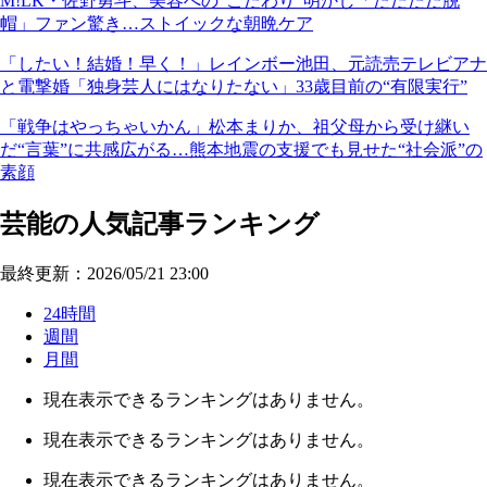
M!LK・佐野勇斗、美容への“こだわり”明かし「ただただ脱
帽」ファン驚き…ストイックな朝晩ケア
「したい！結婚！早く！」レインボー池田、元読売テレビアナ
と電撃婚「独身芸人にはなりたない」33歳目前の“有限実行”
「戦争はやっちゃいかん」松本まりか、祖父母から受け継い
だ“言葉”に共感広がる…熊本地震の支援でも見せた“社会派”の
素顔
芸能の人気記事ランキング
最終更新：2026/05/21 23:00
24時間
週間
月間
現在表示できるランキングはありません。
現在表示できるランキングはありません。
現在表示できるランキングはありません。