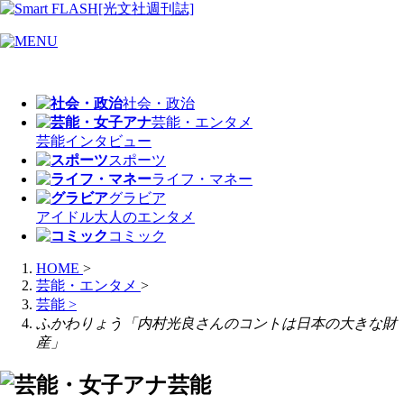
社会・政治
芸能・エンタメ
芸能
インタビュー
スポーツ
ライフ・マネー
グラビア
アイドル
大人のエンタメ
コミック
HOME
>
芸能・エンタメ
>
芸能
>
ふかわりょう「内村光良さんのコントは日本の大きな財
産」
芸能