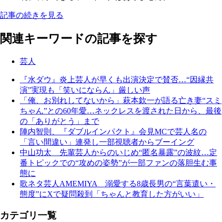
記事の続きを見る
関連キーワードの記事を探す
芸人
『水ダウ』炎上芸人が早くも出演決定で賛否…“因縁共
演”実現も「笑いにならん」厳しい声
「俺、お別れしてないから」萩本欽一が語る亡き妻“スミ
ちゃん”との60年愛…ネックレスを渡された日から、最後
の「ありがとう」まで
陣内智則、『ダブルインパクト』会見MCで芸人名の
「言い間違い」連発し一部視聴者からブーイング
中山功太 先輩芸人からのいじめ“匿名暴露”の波紋…定
番トピックでの“攻めの姿勢”が一部ファンの落胆生む事
態に
歌ネタ芸人AMEMIYA 溺愛する8歳長男の“言葉遣い・
態度”にXで疑問殺到「ちゃんと教育した方がいい」
カテゴリ一覧