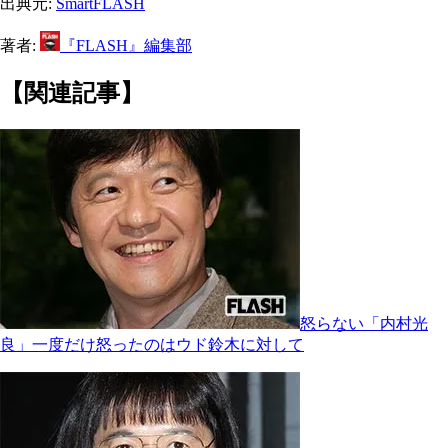
出典元:
SmartFLASH
著者:
『FLASH』編集部
【関連記事】
怒らない「内村光
良」一度だけ怒ったのはウド鈴木に対して