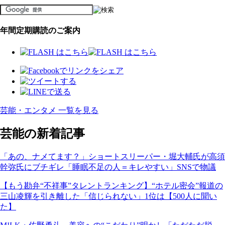
年間定期購読のご案内
芸能・エンタメ 一覧を見る
芸能の新着記事
「あの、ナメてます？」ショートスリーパー・堀大輔氏が高須
幹弥氏にブチギレ「睡眠不足の人＝キレやすい」SNSで物議
【もう勘弁“不祥事”タレントランキング】“ホテル密会”報道の
三山凌輝を引き離した「信じられない」1位は【500人に聞い
た】