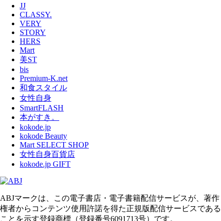
JJ
CLASSY.
VERY
STORY
HERS
Mart
美ST
bis
Premium-K.net
和食スタイル
女性自身
SmartFLASH
本がすき。
kokode.jp
kokode Beauty
Mart SELECT SHOP
女性自身百貨店
kokode.jp GIFT
ABJマークは、この電子書店・電子書籍配信サービスが、著作
権者からコンテンツ使用許諾を得た正規版配信サービスである
ことを示す登録商標（登録番号6091713号）です。