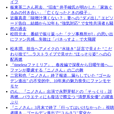
イフ
板東英二さん死去、“旧友” 井手峻氏が明かした「家族ぐ
るみの付き合い」「亡くなったときの様子」
近藤真彦「味噌汁薄くない？」妻への “ダメ出し” エピソ
ード告白…結婚から32年も “強気対応” で女性共演者も騒
然の過去
松田元太、番組で振り返った「クソ事務所が!」の思い出
にファン共感…失敗は「バネっすよ」で大飛躍
松本潤、担当ヘアメイクの “水抜き” 証言で見えた “こだ
わり捨て”…ラストライブで見せた “ほっそり姿” への心
配再燃
『timeleszファミリア』、春改編で深夜から日曜午後へ…
ファンが憂慮する『ニノさん』の二の舞
二宮和也『ニノさん』終了報道…漏らしていた “ゴール
デン進出” の不安的中、10年来の魅力喪失にファンモヤ
モヤ
のん、『ニノさん』出演で永野芽郁との「そっくり」説
再燃…バラエティにも復活で際立つ “清楚系女優” の躍進
ぶり
『ニノさん』3月末で終了「行ってはいけなかった」視聴
者嘆き…ゴールデン進出で“ユルさ”に変化か