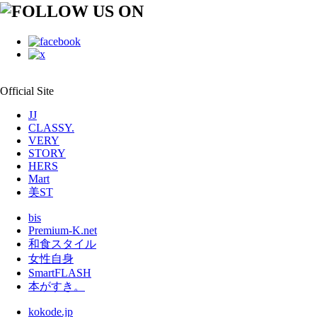
Official Site
JJ
CLASSY.
VERY
STORY
HERS
Mart
美ST
bis
Premium-K.net
和食スタイル
女性自身
SmartFLASH
本がすき。
kokode.jp