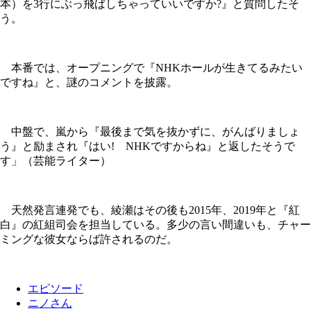
本）を3行にぶっ飛ばしちゃっていいですか?』と質問したそ
う。
本番では、オープニングで『NHKホールが生きてるみたい
ですね』と、謎のコメントを披露。
中盤で、嵐から『最後まで気を抜かずに、がんばりましょ
う』と励まされ『はい! NHKですからね』と返したそうで
す」（芸能ライター）
天然発言連発でも、綾瀬はその後も2015年、2019年と『紅
白』の紅組司会を担当している。多少の言い間違いも、チャー
ミングな彼女ならば許されるのだ。
エピソード
ニノさん