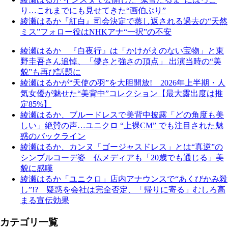
り…これまでにも見せてきた“画伯ぶり”
綾瀬はるか『紅白』司会決定で蒸し返される過去の“天然
ミス”フォロー役はNHKアナ“一択”の不安
綾瀬はるか 『白夜行』は「かけがえのない宝物」と東
野圭吾さん追悼、「儚さと強さの頂点」 出演当時の“美
貌”も再び話題に
綾瀬はるかが“天使の羽”を大胆開放! 2026年上半期・人
気女優が魅せた“美背中”コレクション【最大露出度は推
定85%】
綾瀬はるか、ブルードレスで美背中披露「どの角度も美
しい」絶賛の声…ユニクロ “上裸CM” でも注目された魅
惑のバックライン
綾瀬はるか、カンヌ「ゴージャスドレス」とは“真逆”の
シンプルコーデ姿 仏メディアも「20歳でも通じる」美
貌に感嘆
綾瀬はるか「ユニクロ」店内アナウンスで“あくびかみ殺
し”!? 疑惑を会社は完全否定、「帰りに寄る」むしろ高
まる宣伝効果
カテゴリ一覧