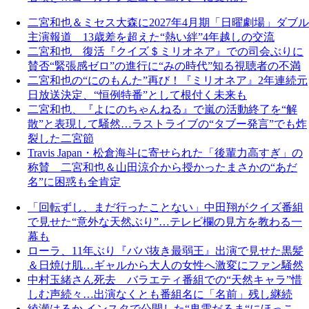
二宮和也＆ミセス大森に2027年4月期「日曜劇場」ダブル
主演報道 13歳差を超えた“熱い絆”4年越しの交流
二宮和也 復活『クイズ＄ミリオネア』での司会ぶりに
賛否“緊張感ゼロ”の進行に“みの時代”知る視聴者の不満
二宮和也の“にのもんた”再び！『ミリオネア』2年連続元
日放送決定、“恒例特番”として根付く未来も
二宮和也、『よにのちゃんねる』で嵐の活動終了を“解
散”と表現して騒然…ラストライブの“タブー発言”でも炸
裂した二宮節
Travis Japan・松倉海斗に寄せられた「後輩力高すぎ」の
称賛 二宮和也＆山田涼介から授かったまさかの“あだ
名”に困惑も全肯定
「回転ずし、まだ行ったことない」中田翔がクイズ番組
で見せた“意外な天然ぶり”…テレビ欄の見方を教わる一
幕も
ローラ、11年ぶり『ババ抜き最弱王』出演で見せた黒髪
＆日焼け肌…ギャルから大人の女性へ激変にファン騒然
中村玉緒さん死去 バラエティ番組での“天然キャラ”惜
しむ声続々…出演なくとも番組名に「名前」残し継続
綾瀬はるか インスタで公開した“鬼雪だるま“にほっこ