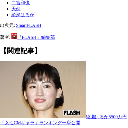
二宮和也
天然
綾瀬はるか
出典元:
SmartFLASH
著者:
『FLASH』編集部
【関連記事】
綾瀬はるか5500万円
「女性CMギャラ」ランキング一挙公開