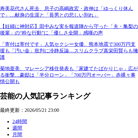
寿美花代さん死去、息子の高嶋政宏・政伸は「ゆっくり休ん
で」…献身の生涯と「長男との悲しい別れ」
【妊婦に神対応】田中みな実を報道陣から守った「夫・亀梨の
後輩」の“粋な行動”に「優しさ全開」感嘆の声
「寄付は寄付です」人気セクシー女優、熊本地震で300万円支
援も「汚い金」批判に冷静反論…スリムクラブ真栄田賢らも擁
護
菊地亜美、マレーシア移住発表も「家建てたばかりじゃ」広が
る衝撃…豪邸は「半分ローン」「700万円オーバー」赤裸々事
情公開も
芸能の人気記事ランキング
最終更新：2026/05/21 23:00
24時間
週間
月間