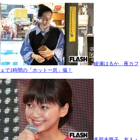
綾瀬はるか、夜カフ
ェで1時間の「ホット一息」撮！
多部未華子、友人・