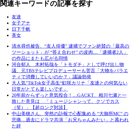
関連キーワードの記事を探す
友達
女子アナ
日下千帆
美女
清水尋也被告、“友人俳優” 逮捕でファン絶賛の「最高の
ツーショット」が “答え合わせ” の皮肉…「逮捕者2人」
の作品にまたも広がる同情
河合郁人 木村拓哉を「トモダチ」として呼び出し物
議、元TBSテレビプロデューサーも苦言「大物をバラエ
ティで消費していいのか？」議論勃発
大人気”TikTok女子高生“虹咲カリナ「友達との何気ない
日常がとても楽しいです」
20年前からずっと意気投合！…GACKT、相川七瀬と一
致した意見は 「ミュージシャンって、クソでカス
（笑）」【超ロング対談】
中山美穂さん、突然の訃報で心配集める “大御所MC” の
悲痛…過去にドラマ共演「お兄ちゃんみたい」と慕われ
た絆