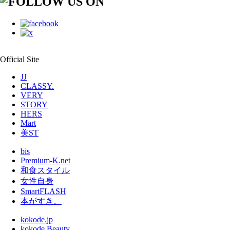
Official Site
JJ
CLASSY.
VERY
STORY
HERS
Mart
美ST
bis
Premium-K.net
和食スタイル
女性自身
SmartFLASH
本がすき。
kokode.jp
kokode Beauty