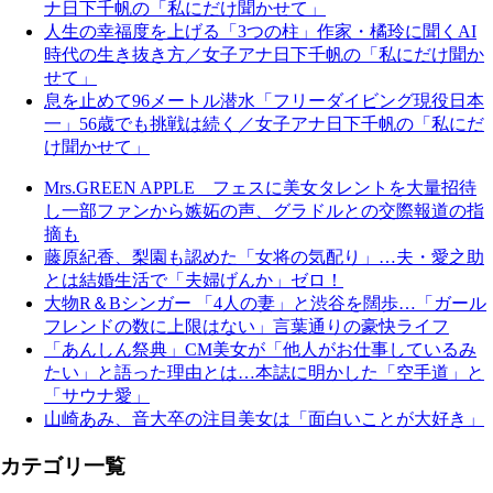
ナ日下千帆の「私にだけ聞かせて」
人生の幸福度を上げる「3つの柱」作家・橘玲に聞くAI
時代の生き抜き方／女子アナ日下千帆の「私にだけ聞か
せて」
息を止めて96メートル潜水「フリーダイビング現役日本
一」56歳でも挑戦は続く／女子アナ日下千帆の「私にだ
け聞かせて」
Mrs.GREEN APPLE フェスに美女タレントを大量招待
し一部ファンから嫉妬の声、グラドルとの交際報道の指
摘も
藤原紀香、梨園も認めた「女将の気配り」…夫・愛之助
とは結婚生活で「夫婦げんか」ゼロ！
大物R＆Bシンガー 「4人の妻」と渋谷を闊歩…「ガール
フレンドの数に上限はない」言葉通りの豪快ライフ
「あんしん祭典」CM美女が「他人がお仕事しているみ
たい」と語った理由とは…本誌に明かした「空手道」と
「サウナ愛」
山崎あみ、音大卒の注目美女は「面白いことが大好き」
カテゴリ一覧