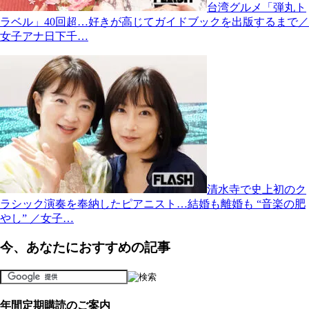
台湾グルメ「弾丸ト
ラベル」40回超…好きが高じてガイドブックを出版するまで／
女子アナ日下千…
清水寺で史上初のク
ラシック演奏を奉納したピアニスト…結婚も離婚も “音楽の肥
やし” ／女子…
今、あなたにおすすめの記事
年間定期購読のご案内