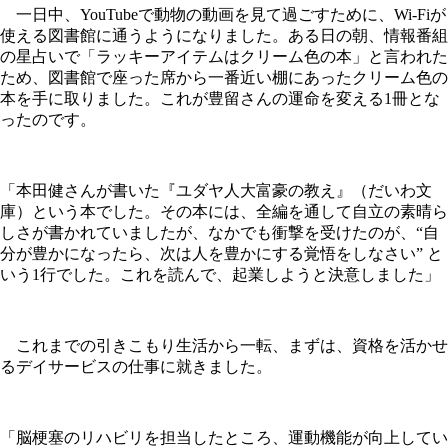
一日中、YouTubeで動物の動画を見て過ごすために、Wi-Fiが
使える図書館に通うようになりました。ある日の朝、情報番組
の星占いで「ラッキーアイテムはクリーム色の本」と言われた
ため、図書館で座った席から一番近い棚にあったクリーム色の
本を手に取りました。これが豊留さんの運命を変える1冊とな
ったのです。
「本田健さんが書いた『ユダヤ人大富豪の教え』（だいわ文
庫）という本でした。その本には、全編を通して自立の素晴ら
しさが書かれていましたが、なかでも衝撃を受けたのが、“自
分が豊かになったら、次は人を豊かにする覚悟をしなさい” と
いう1行でした。これを読んで、起業しようと決意しました」
これまでの引きこもり生活から一転、まずは、資格を活かせ
るデイサービスの仕事に就きました。
「脳梗塞のリハビリを担当したところ、運動機能が向上してい