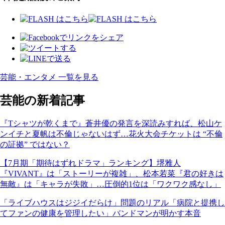
芸能・エンタメ 一覧を見る
芸能の新着記事
『Tシャツが乾くまで』蒼井優の発言を深読みすれば、松山ケ
ンイチと夏帆は不倫じゃないはず…花火大会チケットは “不倫
の証拠” ではない？
【7月期「期待はずれドラマ」ランキング】堺雅人
『VIVANT』は「ストーリーが複雑」、松本若菜『君の好きは
無敵』は「キャラが失敗」…圧倒的1位は「ワクワク感なし」
「ライブハウスはジジイだらけ」問題のリアル「病院と提携し
てファンの健康を管理したい」バンドマンが明かす本音