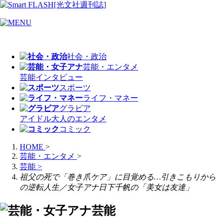
社会・政治
芸能・エンタメ
芸能
インタビュー
スポーツ
ライフ・マネー
グラビア
アイドル
大人のエンタメ
コミック
HOME
>
芸能・エンタメ
>
芸能
>
祖父の死で「巻き爪ケア」に目覚める…引きこもりから
の逆転人生／女子アナ日下千帆の「美女は友達」
芸能