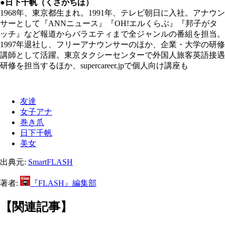
●日下千帆（くさかちほ）
1968年、東京都生まれ。1991年、テレビ朝日に入社。アナウン
サーとして『ANNニュース』『OH!エルくらぶ』『邦子がタ
ッチ』など報道からバラエティまで全ジャンルの番組を担当。
1997年退社し、フリーアナウンサーのほか、企業・大学の研修
講師として活躍。東京タクシーセンターで外国人旅客英語接遇
研修を担当するほか、supercareer.jpで個人向け講座も
友達
女子アナ
巻き爪
日下千帆
美女
出典元:
SmartFLASH
著者:
『FLASH』編集部
【関連記事】