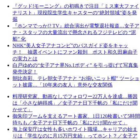
『グッド!モーニング』の初鳴きで注目「ミス東大ファイ
ナリスト」現役院生学生キャスターの“絶対領域”姿を発
掘
『ホンマでっか!? TV』総合演出が電撃退社報道…女子ア
ナ・スタッフの大量流出で懸念されるフジテレビの “泥
船” 化
NHK“美人女子アナコンビ”のバスガイド姿をキャッ
チ！ 抽選イベントにファン殺到 ポスト和久田麻由子
の実力とは
白戸ゆめの“女子アナ界No.1ボディ” を引っ提げて写真集
発売決定！
朝比奈彩、テレ朝女子アナと “お揃いニット帽” ツーショ
ット披露…「10年来の友人」意外な交友関係
料理研究家、動画なしでフォロワー22万人を達成…勝因
は「小さな納得感」／女子アナ日下千帆の「私にだけ聞
かせて」
御朱印ブームを支えるアート書家、1日120枚書いて5時間
待ちも／女子アナ日下千帆の「私にだけ聞かせて」
海上保安庁は女性も多いホワイト職場…キャリアの始ま
りは「学生なのに月15万円支給」ってホント？／女子ア