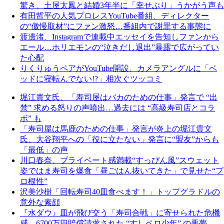
驚き、土屋太鳳と結婚3年半に「幸せぶり」うかがう声も
有田哲平の人気プロレスYouTube番組、ディレクター
の“傲慢取材”にファン激怒…番組内で謝罪する事態に
渡邊渚、Instagramで連載中エッセイを告知しファンから
エール…ホリエモンの“泣きだし退出”暴露で広がってい
た心配
りくりゅうペアがYouTube開設、カメラアングルに「ベ
ッドに寝転んでない!?」相次ぐツッコミ
堀江貴文氏、「寿司屋はバカのための仕事」発言で “出
禁” 求める怒りの声噴出…過去には “高級寿司店とコラ
ボ” も
「寿司屋は馬鹿のための仕事」発言が炎上の堀江貴文
氏、大谷翔平への「役に立たない」発言に“盟友”からも
「最低」の声
川口春奈、プライベート感満載“すっぴん風”スウェット
姿ではま寿司を爆食「昼ごはん抜いてきた」で見せた“プ
ロ根性”
沢美沙樹「回転寿司40皿食べます！」トップグラドルの
意外な素顔
『水ダウ』皿が飛び交う「寿司合戦」に寄せられた危機
感…6700万円賠償請求された “すしペロ少年” の悪夢