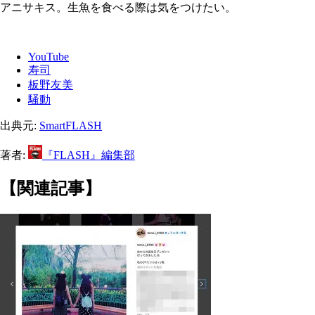
アニサキス。生魚を食べる際は気をつけたい。
YouTube
寿司
板野友美
騒動
出典元:
SmartFLASH
著者:
『FLASH』編集部
【関連記事】