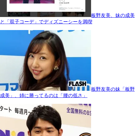
板野友美、妹の成美
と「双子コーデ」でディズニーシーを満喫
板野友美の妹「板野
成美」、姉に勝ってるのは「腰の低さ」