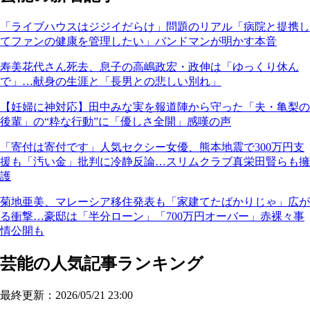
「ライブハウスはジジイだらけ」問題のリアル「病院と提携し
てファンの健康を管理したい」バンドマンが明かす本音
寿美花代さん死去、息子の高嶋政宏・政伸は「ゆっくり休ん
で」…献身の生涯と「長男との悲しい別れ」
【妊婦に神対応】田中みな実を報道陣から守った「夫・亀梨の
後輩」の“粋な行動”に「優しさ全開」感嘆の声
「寄付は寄付です」人気セクシー女優、熊本地震で300万円支
援も「汚い金」批判に冷静反論…スリムクラブ真栄田賢らも擁
護
菊地亜美、マレーシア移住発表も「家建てたばかりじゃ」広が
る衝撃…豪邸は「半分ローン」「700万円オーバー」赤裸々事
情公開も
芸能の人気記事ランキング
最終更新：2026/05/21 23:00