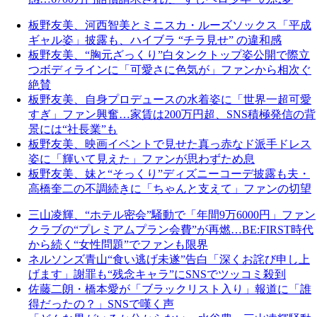
板野友美、河西智美とミニスカ・ルーズソックス「平成
ギャル姿」披露も、ハイブラ “チラ見せ” の違和感
板野友美、“胸元ざっくり”白タンクトップ姿公開で際立
つボディラインに「可愛さに色気が」ファンから相次ぐ
絶賛
板野友美、自身プロデュースの水着姿に「世界一超可愛
すぎ」ファン興奮…家賃は200万円超、SNS積極発信の背
景には“社長業”も
板野友美、映画イベントで見せた真っ赤なド派手ドレス
姿に「輝いて見えた」ファンが思わずため息
板野友美、妹と“そっくり”ディズニーコーデ披露も夫・
高橋奎二の不調続きに「ちゃんと支えて」ファンの切望
三山凌輝、“ホテル密会”騒動で「年間9万6000円」ファン
クラブの“プレミアムプラン会費”が再燃…BE:FIRST時代
から続く“女性問題”でファンも限界
ネルソンズ青山“食い逃げ未遂”告白「深くお詫び申し上
げます」謝罪も“残念キャラ”にSNSでツッコミ殺到
佐藤二朗・橋本愛が「ブラックリスト入り」報道に「誰
得だったの？」SNSで嘆く声