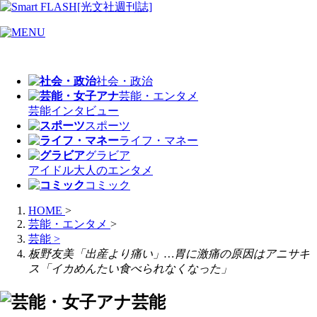
社会・政治
芸能・エンタメ
芸能
インタビュー
スポーツ
ライフ・マネー
グラビア
アイドル
大人のエンタメ
コミック
HOME
>
芸能・エンタメ
>
芸能
>
板野友美「出産より痛い」…胃に激痛の原因はアニサキ
ス「イカめんたい食べられなくなった」
芸能