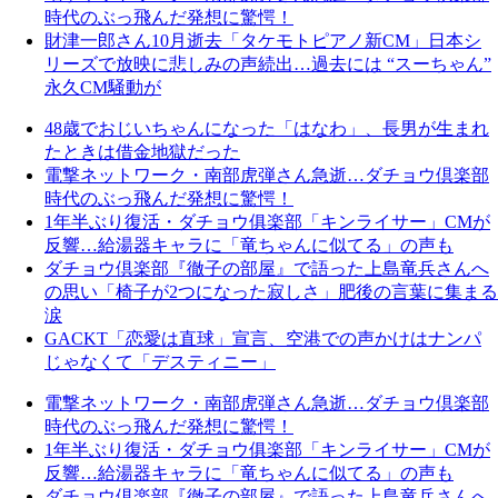
時代のぶっ飛んだ発想に驚愕！
財津一郎さん10月逝去「タケモトピアノ新CM」日本シ
リーズで放映に悲しみの声続出…過去には “スーちゃん”
永久CM騒動が
48歳でおじいちゃんになった「はなわ」、長男が生まれ
たときは借金地獄だった
電撃ネットワーク・南部虎弾さん急逝…ダチョウ倶楽部
時代のぶっ飛んだ発想に驚愕！
1年半ぶり復活・ダチョウ俱楽部「キンライサー」CMが
反響…給湯器キャラに「竜ちゃんに似てる」の声も
ダチョウ倶楽部『徹子の部屋』で語った上島竜兵さんへ
の思い「椅子が2つになった寂しさ」肥後の言葉に集まる
涙
GACKT「恋愛は直球」宣言、空港での声かけはナンパ
じゃなくて「デスティニー」
電撃ネットワーク・南部虎弾さん急逝…ダチョウ倶楽部
時代のぶっ飛んだ発想に驚愕！
1年半ぶり復活・ダチョウ俱楽部「キンライサー」CMが
反響…給湯器キャラに「竜ちゃんに似てる」の声も
ダチョウ倶楽部『徹子の部屋』で語った上島竜兵さんへ