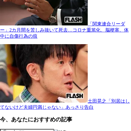
「関東連合リーダ
ー」2カ月間を苦しみ抜いて死去…コロナ重篤化、脳梗塞、体
中に自傷行為の痕
土田晃之「別居はし
てないけど夫婦円満じゃない」あっさり告白
今、あなたにおすすめの記事