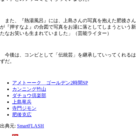
また、『熱湯風呂』には、上島さんの写真を抱えた肥後さん
が『押すなよ』の合図で写真をお湯に落としてしまうという新
たなお笑いも生まれていました」（芸能ライター）
今後は、コンビとして「伝統芸」を継承していってくれるは
ずだ。
アメトーーク ゴールデン2時間SP
カンニング竹山
ダチョウ倶楽部
上島竜兵
寺門ジモン
肥後克広
出典元:
SmartFLASH