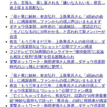
とる」主張も、蒸し返される「嫌いな人もいる」発言…
炎上収まる気配なし
「母と竜に献杯」有吉弘行、上島竜兵さん「4回めの命
日」に感謝表明…ファンからの偲ぶ声はいまも止まず
ダチョウ倶楽部、40年前の「結成秘話」…渡辺正行に
「モノになるのに10年かかる」と言われて新メンバーが
合流
有吉「もう三年まだ三年」上島竜兵さんの命日偲ぶ…ダ
チョウ倶楽部Xは “3ショット” 公開でファン感涙
フジテレビでCM再開のキンライサー “接待疑惑”に反論
も相次ぐ批判“先陣”を切る困難あらわ
電撃ネットワーク・南部虎弾さん急逝…ダチョウ倶楽部
時代のぶっ飛んだ発想に驚愕！
「母と竜に献杯」有吉弘行、上島竜兵さん「4回めの命
日」に感謝表明…ファンからの偲ぶ声はいまも止まず
有吉「もう三年まだ三年」上島竜兵さんの命日偲ぶ…ダ
チョウ倶楽部Xは “3ショット” 公開でファン感涙
「亡くしちゃってるから」有吉弘行、話題の“10年密着番
組”神妙な面持ちで語った「竜兵会」の絆に視聴者が感涙
電撃ネットワーク・南部虎弾さん急逝…ダチョウ倶楽部