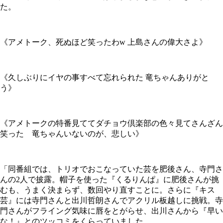
た。
《アメトーク、死ぬほど笑ったわw 上島さんの偉大さよ》
《久しぶりにイヤの事すべて忘れられた 竜ちゃんありがと
う》
《アメトークの特番見ててダチョウ倶楽部の色々見てさんざん
笑った 竜ちゃんいないのが、悲しい》
「同番組では、トリオでおこなっていた芸を肥後さん、寺門さ
んの2人で披露。帽子を使った『くるりんぱ』に肥後さんが挑
むも、うまく決まらず、数回やり直すことに。さらに『キス
芸』には寺門さんと出川哲朗さんでアクリル板越しに挑戦。寺
門さんがフライング気味に唇をとがらせ、出川さんから『早い
な！』とのツッコミをくらっていました。