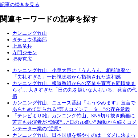
記事の続きを見る
関連キーワードの記事を探す
カンニング竹山
ダチョウ倶楽部
上島竜兵
寺門ジモン
肥後克広
カンニング竹山、小泉大臣に「うんうん」相槌連発で
「失礼すぎる」一部視聴者から指摘された違和感
カンニング竹山、報道番組からの卒業を宣言も同情集ま
らず… 大きすぎた「日の丸を嫌いな人もいる」発言の代
償
カンニング竹山、ニュース番組「もうやめます」宣言で
あらためて語られる“芸人コメンテーター”の存在意義
「テレビより雑」カンニング竹山、SNS切り抜き動画に
苦言も共演者が “論破”…“日の丸嫌い” 騒動から続くコメ
ンテーター業の“逆風”
カンニング竹山、日本国旗を燃やすのは「ダメに決まっ