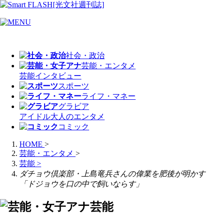
社会・政治
芸能・エンタメ
芸能
インタビュー
スポーツ
ライフ・マネー
グラビア
アイドル
大人のエンタメ
コミック
HOME
>
芸能・エンタメ
>
芸能
>
ダチョウ倶楽部・上島竜兵さんの偉業を肥後が明かす
「ドジョウを口の中で飼いならす」
芸能