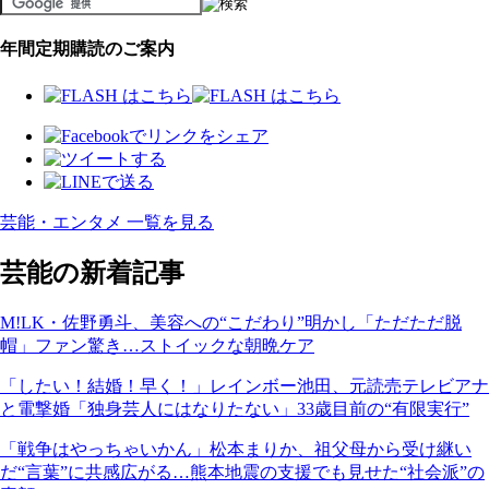
年間定期購読のご案内
芸能・エンタメ 一覧を見る
芸能の新着記事
M!LK・佐野勇斗、美容への“こだわり”明かし「ただただ脱
帽」ファン驚き…ストイックな朝晩ケア
「したい！結婚！早く！」レインボー池田、元読売テレビアナ
と電撃婚「独身芸人にはなりたない」33歳目前の“有限実行”
「戦争はやっちゃいかん」松本まりか、祖父母から受け継い
だ“言葉”に共感広がる…熊本地震の支援でも見せた“社会派”の