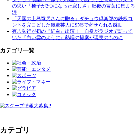
の思い「椅子が2つになった寂しさ」肥後の言葉に集まる
涙
「天国の上島竜兵さんに贈る」ダチョウ倶楽部の鉄板コ
ントを完コピした後輩芸人にSNSで寄せられる感動
有吉弘行が初の『紅白』出演！ 自身がラジオで語って
いた『白い雲のように』熱唱の提案が現実のものに
カテゴリ一覧
カテゴリ