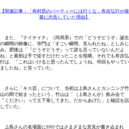
【関連記事：「有村昆のパーティーには行くな」有吉弘行が後
輩に忠告していた理由】
また、『ナイナイナ』（同局系）での「どうぞどうぞ」誕生
の瞬間の映像に、寺門は「すごい瞬間、見られたね」としみじ
み。肥後は「『どうぞどうぞ』って誰も言っていないんだよ
ね」と最初は手で促すだけだったことを指摘。それでも有吉弘
行は、「これはいけると思ったんでしょうね。何回もやってい
ましたね」と笑っていた。
さらに「キス芸」について、当初は上島さんとカンニング竹
山の間で始まったという。竹山は「（上島さんが）飲み会で
『ください』って土下座してきた。だからあげた」と秘話を話
していた。
上島さんの名場面にSNSではさまざまな意見が書き込まれ