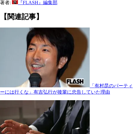
著者:
『FLASH』編集部
【関連記事】
「有村昆のパーティ
ーには行くな」有吉弘行が後輩に忠告していた理由