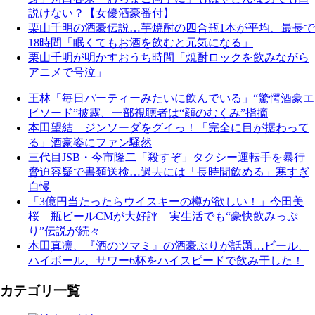
説けない？【女優酒豪番付】
栗山千明の酒豪伝説…芋焼酎の四合瓶1本が平均、最長で
18時間「眠くてもお酒を飲むと元気になる」
栗山千明が明かすおうち時間「焼酎ロックを飲みながら
アニメで号泣」
王林「毎日パーティーみたいに飲んでいる」“驚愕酒豪エ
ピソード”披露、一部視聴者は“顔のむくみ”指摘
本田望結 ジンソーダをグイっ！「完全に目が据わって
る」酒豪姿にファン騒然
三代目JSB・今市隆二「殺すぞ」タクシー運転手を暴行
脅迫容疑で書類送検…過去には「長時間飲める」寒すぎ
自慢
「3億円当たったらウイスキーの樽が欲しい！」今田美
桜 瓶ビールCMが大好評 実生活でも“豪快飲みっぷ
り”伝説が続々
本田真凛、『酒のツマミ』の酒豪ぶりが話題…ビール、
ハイボール、サワー6杯をハイスピードで飲み干した！
カテゴリ一覧