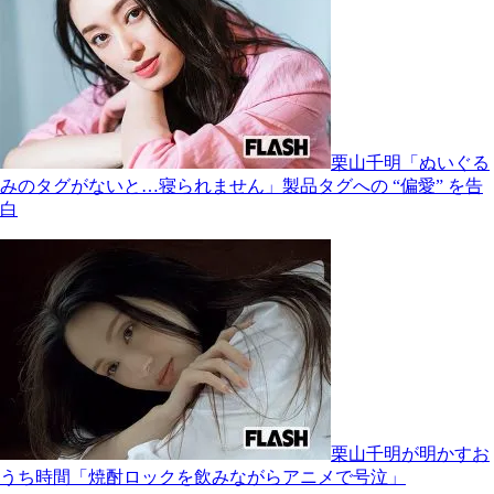
栗山千明「ぬいぐる
みのタグがないと…寝られません」製品タグへの “偏愛” を告
白
栗山千明が明かすお
うち時間「焼酎ロックを飲みながらアニメで号泣」