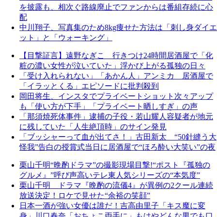
を披露も、相次ぐ路線廃止でファンからは番組存続に心
配
中川翔子、写真集のため8kg痩せた方法は「刺し身ダイエ
ット」と「ウォーキング」
【目撃証言】遠野なぎこ 行きつけ24時間居酒屋で「化
粧の濃い女性が泣いていた」浮かび上がる孤独の日々
「受け入れられない」「あかん人」アンミカ 居酒屋で
「イラッとくる」エピソードに批判殺到
岡田将生、インスタでプライベートショット次々アップ
も「使い方が下手」「プライベート晒しすぎ」の声
「那須焼死体事件」逮捕の子役・若山耀人容疑者が地元
に残していた「人生絶頂時」のサイン発見
「ブッシャーって血が出てさ！」古田新太 “50針縫う大
怪我”告白の授賞式当日に居酒屋で“ほろ酔い大笑い”の夜
栗山千明“晩酌ドラマ”の撮影現場目撃!“ポスト『孤独の
グルメ』”呼び声高いテレ東人気シリーズの“本気度”
栗山千明 ドラマ『晩酌の流儀4』が異例の2クール連続
放送決定！ロケで見せた“余裕の笑顔”
日本一酒が強い女優は誰だ！吉高由里子「キス魔に変
身」川口春奈「おちょこ両手に」もはやどんな男でも口