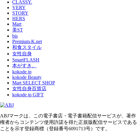
CLASSY.
VERY
STORY
HERS
Mart
美ST
bis
Premium-K.net
和食スタイル
女性自身
SmartFLASH
本がすき。
kokode.jp
kokode Beauty
Mart SELECT SHOP
女性自身百貨店
kokode.jp GIFT
ABJマークは、この電子書店・電子書籍配信サービスが、著作
権者からコンテンツ使用許諾を得た正規版配信サービスである
ことを示す登録商標（登録番号6091713号）です。