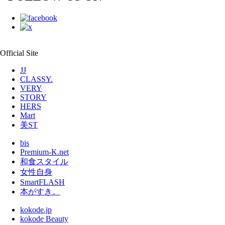
Official Site
JJ
CLASSY.
VERY
STORY
HERS
Mart
美ST
bis
Premium-K.net
和食スタイル
女性自身
SmartFLASH
本がすき。
kokode.jp
kokode Beauty