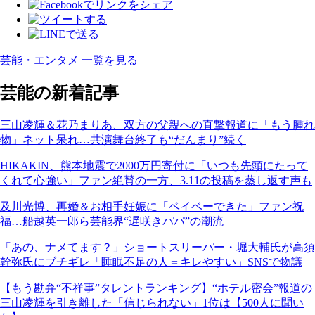
芸能・エンタメ 一覧を見る
芸能の新着記事
三山凌輝＆花乃まりあ、双方の父親への直撃報道に「もう腫れ
物」ネット呆れ…共演舞台終了も“だんまり”続く
HIKAKIN、熊本地震で2000万円寄付に「いつも先頭にたって
くれて心強い」ファン絶賛の一方、3.11の投稿を蒸し返す声も
及川光博、再婚＆お相手妊娠に「ベイベーできた」ファン祝
福…船越英一郎ら芸能界“遅咲きパパ”の潮流
「あの、ナメてます？」ショートスリーパー・堀大輔氏が高須
幹弥氏にブチギレ「睡眠不足の人＝キレやすい」SNSで物議
【もう勘弁“不祥事”タレントランキング】“ホテル密会”報道の
三山凌輝を引き離した「信じられない」1位は【500人に聞い