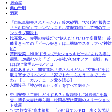
居酒屋
栗山千明
酒豪
「自転車撤去されとったわ」鈴木砂羽、“やけ酒” 報告に
「呑む口実」ファンツッコミ…芸歴33年にして初のファ
ンクラブ開設も
比嘉愛未、赤羽の赤提灯で“飲んだくれ”ロケ姿目撃! 芸
能界きっての「ビール好き」は上機嫌でスタッフへ“神対
応”
芦田愛菜、NHKドラマで“大ジョッキビール”あおる姿に
衝撃…20歳むかえ「ビール会社がCMオファー合戦」も
はばむ“業界ルール”とは
原口あきまさ、関東進出「資さんうどん」“空振り”をお
取り寄せでリベンジ！「家でもたまらんうまさでした
わ」【ローカルチェーン愛を語る】
永岡怜子「神が宿るカラダ」をすべて魅せた
中川安奈『二軒目どうする？』収録後も “延長戦” を報
告…博多大吉は赤ら顔、松岡昌宏は変顔のスリーショッ
ト披露
“バス旅女王”髙木菜那 「3泊4日で50キロ」歩く苦労話