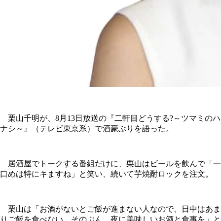
栗山千明が、8月13日放送の『二軒目どうする?～ツマミのハ
ナシ～』（テレビ東京系）で酒豪ぶりを語った。
居酒屋でトークする番組だけに、栗山はビールを飲んで「一
口めは特にキますね」と笑い、続いて芋焼酎ロックを注文。
栗山は「お酒がないとご飯が進まない人なので、日中はあま
りご飯を食べない。そのぶん、夜に美味しいお酒と食事を」と