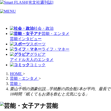
社会・政治
芸能・エンタメ
芸能
インタビュー
スポーツ
ライフ・マネー
グラビア
アイドル
大人のエンタメ
コミック
HOME
>
芸能・エンタメ
>
芸能
>
栗山千明の酒豪伝説…芋焼酎の四合瓶1本が平均、最長で
18時間「眠くてもお酒を飲むと元気になる」
芸能