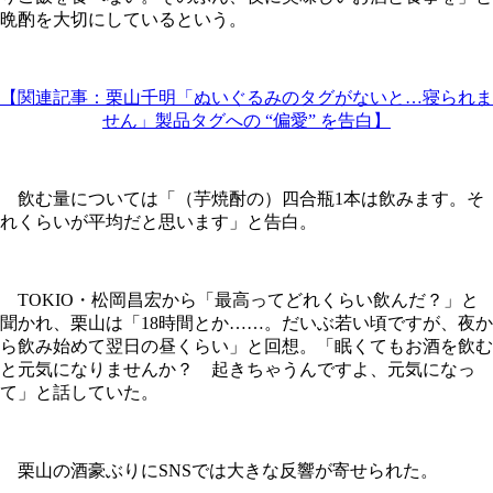
晩酌を大切にしているという。
【関連記事：栗山千明「ぬいぐるみのタグがないと…寝られま
せん」製品タグへの “偏愛” を告白】
飲む量については「（芋焼酎の）四合瓶1本は飲みます。そ
れくらいが平均だと思います」と告白。
TOKIO・松岡昌宏から「最高ってどれくらい飲んだ？」と
聞かれ、栗山は「18時間とか……。だいぶ若い頃ですが、夜か
ら飲み始めて翌日の昼くらい」と回想。「眠くてもお酒を飲む
と元気になりませんか？ 起きちゃうんですよ、元気になっ
て」と話していた。
栗山の酒豪ぶりにSNSでは大きな反響が寄せられた。