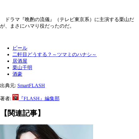
ドラマ『晩酌の流儀』（テレビ東京系）に主演する栗山だ
が、まさにハマり役だったのだ。
ビール
二軒目どうする？～ツマミのハナシ～
居酒屋
栗山千明
酒豪
出典元:
SmartFLASH
著者:
『FLASH』編集部
【関連記事】